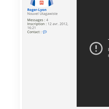
e
Roger-Lyon
Nouvel Utagawiste
Messages :
4
Inscription :
12 avr. 2012,
16:21
C
Contact :
o
n
t
a
c
t
e
r
R
o
g
e
r
-
L
y
o
n