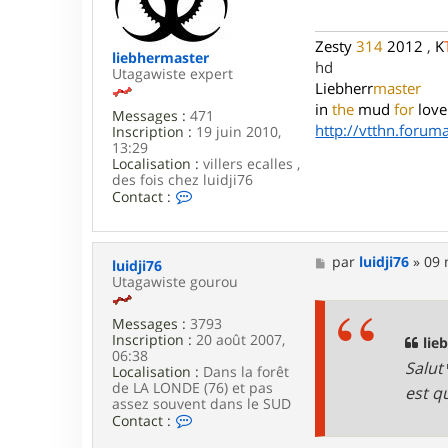
g
e
Zesty
314
2012
,
K
liebhermaster
hd
Utagawiste expert
Liebherr
master
in
the
mud
for
love
Messages :
471
http://vtthn.forumac
Inscription :
19 juin 2010,
13:29
Localisation :
villers ecalles ,
des fois chez luidji76
C
Contact :
o
n
t
a
M
par
luidji76
»
09 
luidji76
c
e
Utagawiste gourou
t
s
e
s
r
Messages :
3793
a
l
Inscription :
20 août 2007,
g
lie
i
06:38
e
Salut
e
Localisation :
Dans la forêt
b
de LA LONDE (76) et pas
est q
h
assez souvent dans le SUD
e
C
Contact :
r
o