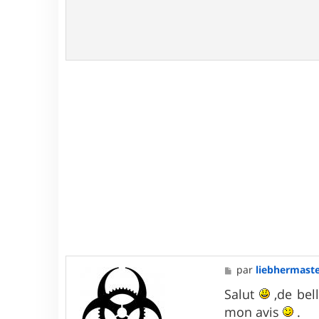
M
par
liebhermast
e
s
Salut
,de bel
s
mon avis
.
a