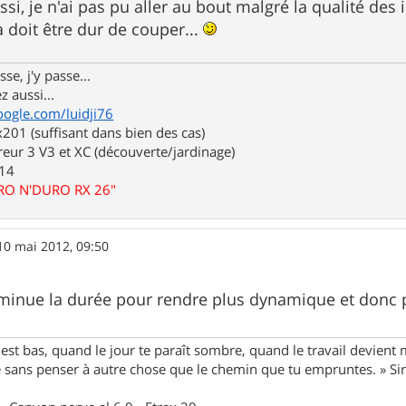
ssi, je n'ai pas pu aller au bout malgré la qualité des
ça doit être dur de couper...
se, j'y passe...
z aussi...
oogle.com/luidji76
01 (suffisant dans bien des cas)
eur 3 V3 et XC (découverte/jardinage)
.14
URO N'DURO RX 26"
10 mai 2012, 09:50
diminue la durée pour rendre plus dynamique et donc pl
st bas, quand le jour te paraît sombre, quand le travail devient 
le sans penser à autre chose que le chemin que tu empruntes. » S