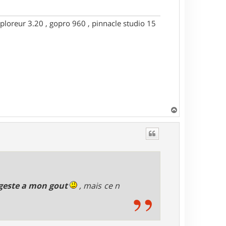
ploreur 3.20 , gopro 960 , pinnacle studio 15
H
a
u
t
igeste a mon gout
, mais ce n