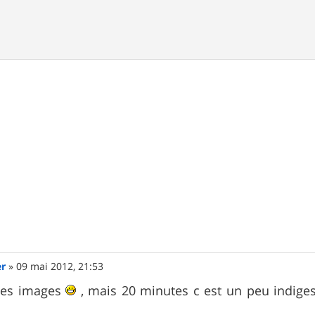
er
»
09 mai 2012, 21:53
les images
, mais 20 minutes c est un peu indig