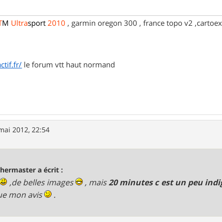
T
M
Ultra
sport
2010
, garmin oregon 300 , france topo v2 ,cartoex
tif.fr/
le forum vtt haut normand
mai 2012, 22:54
bhermaster a écrit :
,de belles images
, mais
20 minutes c est un peu ind
ue mon avis
.