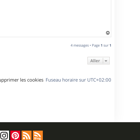
H
a
u
4 messages • Page
1
sur
1
t
Aller
upprimer les cookies
Fuseau horaire sur
UTC+02:00