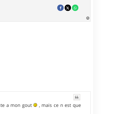
H
a
u
t
este a mon gout
, mais ce n est que