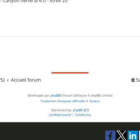
- Canyon nerve al 6.0 - Etrex 20
S)
Accueil forum
S
Développé par
phpBB
® Forum Software © phpBB Limited
Traduction française officielle
©
Qiaeru
Optimized by:
phpBB SEO
Confidentialité
|
Conditions