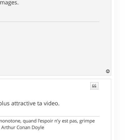
 images.
H
a
u
t
us attractive ta video.
monotone, quand l’espoir n’y est pas, grimpe
ir Arthur Conan Doyle