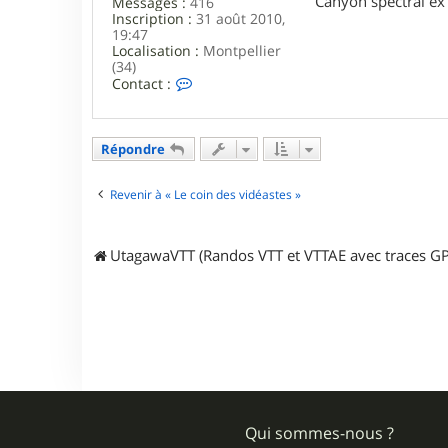
Canyon spectral ex 
Messages :
416
Inscription :
31 août 2010,
19:47
Localisation :
Montpellier
(34)
C
Contact :
o
n
t
a
Répondre
c
t
e
Revenir à « Le coin des vidéastes »
r
a
n
UtagawaVTT (Randos VTT et VTTAE avec traces GP
c
a
l
a
g
o
n
Qui sommes-nous ?