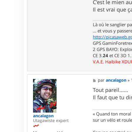
m
n
C'est le mien au
a
t
Il est vrai que 
s
a
t
c
e
t
Là où le sanglier pas
r
e
r
... et vous y passere
l
http://picasaweb.g
u
GPS GaminForetrex2
i
d
2 GPS BAYO: Explor
j
CE 3.
24
et CE 3D 1
i
V.A.E. Haibike XD
7
6
M
par
ancalagon
»
e
s
Tout pareil......
s
Il faut que tu 
a
g
e
« Quand ton moral e
ancalagon
sur un vélo et rou
Utagawiste expert