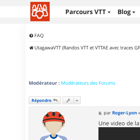
Parcours VTT
Blog
FAQ
UtagawaVTT (Randos VTT et VTTAE avec traces GP
Modérateur :
Modérateurs des Forums
Répondre
M
par
Roger-Lyon
e
s
Une video de la
s
a
g