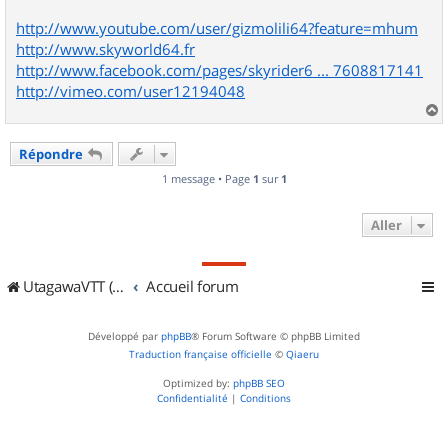
http://www.youtube.com/user/gizmolili64?feature=mhum
http://www.skyworld64.fr
http://www.facebook.com/pages/skyrider6 ... 7608817141
http://vimeo.com/user12194048
a
u
Répondre
t
1 message • Page
1
sur
1
Aller
UtagawaVTT (Randos VTT et VTTAE avec traces GPS)
Accueil forum
Développé par
phpBB
® Forum Software © phpBB Limited
Traduction française officielle
©
Qiaeru
Optimized by:
phpBB SEO
Confidentialité
|
Conditions