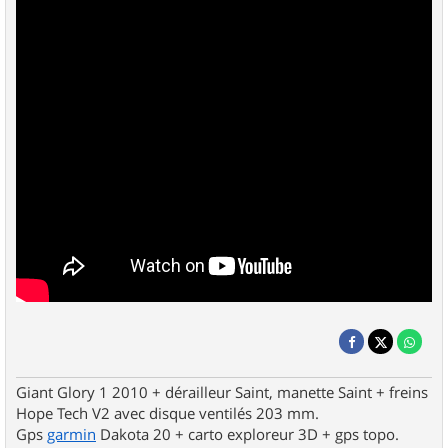
Giant Glory 1 2010 + dérailleur Saint, manette Saint + freins
Hope Tech V2 avec disque ventilés 203 mm.
Gps
garmin
Dakota 20 + carto exploreur 3D + gps topo.