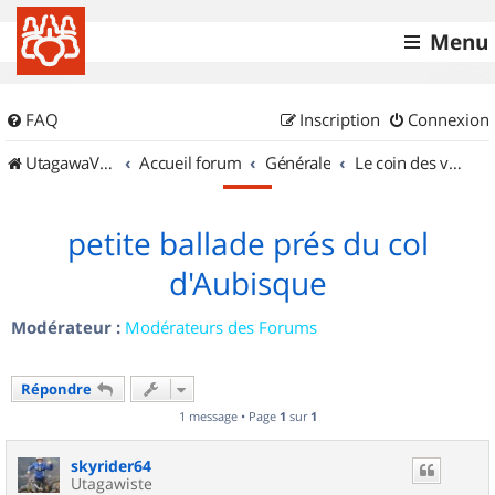
Menu
FAQ
Inscription
Connexion
UtagawaVTT (Randos VTT et VTTAE avec traces GPS)
Accueil forum
Générale
Le coin des vidéastes
petite ballade prés du col
d'Aubisque
Modérateur :
Modérateurs des Forums
Répondre
1 message • Page
1
sur
1
skyrider64
Utagawiste