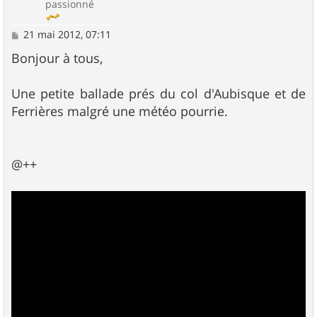
passionné
M
21 mai 2012, 07:11
e
s
Bonjour à tous,
s
a
g
Une petite ballade prés du col d'Aubisque et de
e
Ferrières malgré une météo pourrie.
@++