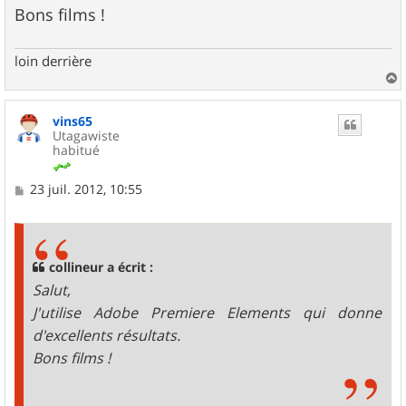
e
Bons films !
loin derrière
a
u
vins65
t
Utagawiste
habitué
M
23 juil. 2012, 10:55
e
s
s
a
g
collineur a écrit :
e
Salut,
J'utilise Adobe Premiere Elements qui donne
d'excellents résultats.
Bons films !