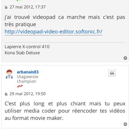
M
27 mai 2012, 17:37
e
s
j'ai trouvé videopad ca marche mais c'est pas
s
très pratique
a
g
http://videopad-video-editor.softonic.fr/
e
Lapierre X-control 410
Kona Stab Deluxe
a
u
arbanais83
t
Utagawiste
champion
M
29 mai 2012, 19:50
e
s
C'est plus long et plus chiant mais tu peux
s
utiliser media coder pour réencoder tes vidéos
a
g
au format movie maker.
e
a