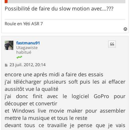
Possibilité de faire du slow motion avec...???
Roule en Yéti ASR 7
a
u
fastmanu91
t
Utagawiste
habitué
M
23 juil. 2012, 20:14
e
s
encore une aprés midi a faire des essais
s
j'ai télécharger plusieurs soft puis les ai effacer
a
g
aussitôt vue la qualité
e
j'ai donc finit avec le logiciel GoPro pour
découper et convertir
et Windows live movie maker pour assembler
mettre la musique et tous le reste
devant tous ce travaille je pense que je vais