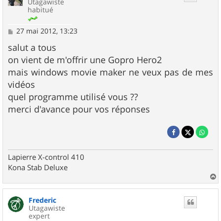
Utagawiste
habitué
M
27 mai 2012, 13:23
e
s
salut a tous
s
on vient de m'offrir une Gopro Hero2
a
g
mais windows movie maker ne veux pas de mes
e
vidéos
quel programme utilisé vous ??
merci d'avance pour vos réponses
Lapierre X-control 410
Kona Stab Deluxe
a
u
Frederic
t
Utagawiste
expert