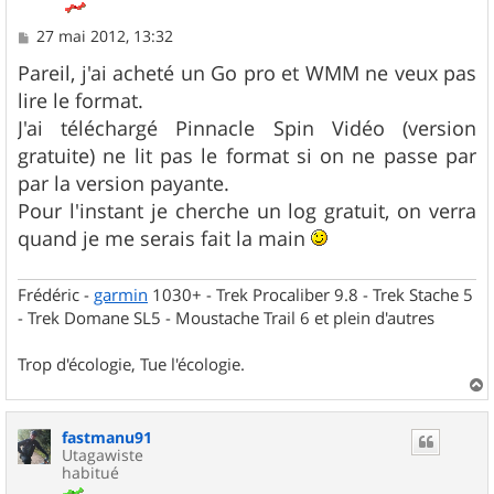
M
27 mai 2012, 13:32
e
s
Pareil, j'ai acheté un Go pro et WMM ne veux pas
s
lire le format.
a
g
J'ai téléchargé Pinnacle Spin Vidéo (version
e
gratuite) ne lit pas le format si on ne passe par
par la version payante.
Pour l'instant je cherche un log gratuit, on verra
quand je me serais fait la main
Frédéric -
garmin
1030+ - Trek Procaliber 9.8 - Trek Stache 5
- Trek Domane SL5 - Moustache Trail 6 et plein d'autres
Trop d'écologie, Tue l'écologie.
a
u
fastmanu91
t
Utagawiste
habitué