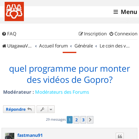
Menu
FAQ
Inscription
Connexion
UtagawaVTT (Randos VTT et VTTAE avec traces GPS)
Accueil forum
Générale
Le coin des vidéastes
quel programme pour monter
des vidéos de Gopro?
Modérateur :
Modérateurs des Forums
Répondre
29 messages
1
2
3
Suivant
fastmanu91