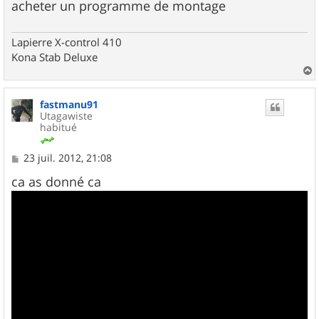
acheter un programme de montage
Lapierre X-control 410
Kona Stab Deluxe
a
u
fastmanu91
t
Utagawiste
habitué
M
23 juil. 2012, 21:08
e
s
ca as donné ca
s
a
g
e