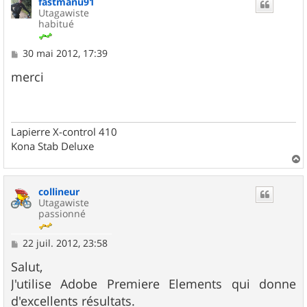
fastmanu91
Utagawiste
habitué
M
30 mai 2012, 17:39
e
s
merci
s
a
g
e
Lapierre X-control 410
Kona Stab Deluxe
a
u
collineur
t
Utagawiste
passionné
M
22 juil. 2012, 23:58
e
s
Salut,
s
J'utilise Adobe Premiere Elements qui donne
a
g
d'excellents résultats.