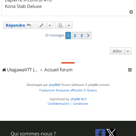
Kona Stab Deluxe
a
u
Répondre
t
29 messages
1
2
3
Suivant
Aller
UtagawaVTT (Randos VTT et VTTAE avec traces GPS)
Accueil forum
Développé par
phpBB
® Forum Software © phpBB Limited
Traduction française officielle
©
Qiaeru
Optimized by:
phpBB SEO
Confidentialité
|
Conditions
Qui sommes-nous ?