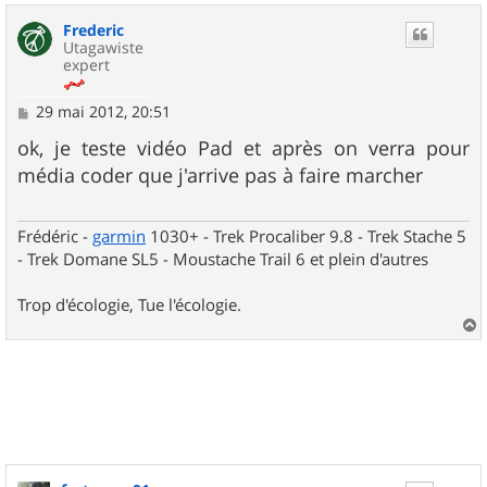
u
Frederic
t
Utagawiste
expert
M
29 mai 2012, 20:51
e
s
ok, je teste vidéo Pad et après on verra pour
s
média coder que j'arrive pas à faire marcher
a
g
e
Frédéric -
garmin
1030+ - Trek Procaliber 9.8 - Trek Stache 5
- Trek Domane SL5 - Moustache Trail 6 et plein d'autres
Trop d'écologie, Tue l'écologie.
a
u
t