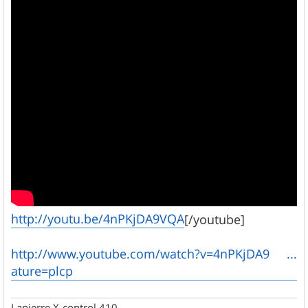
http://youtu.be/4nPKjDA9VQA
[/youtube]
http://www.youtube.com/watch?v=4nPKjDA9 ...
ature=plcp
Lapierre X-control 410