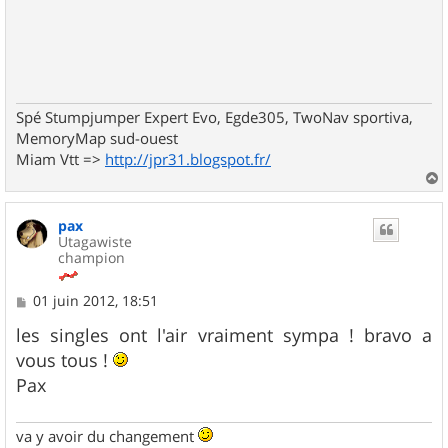
Spé Stumpjumper Expert Evo, Egde305, TwoNav sportiva,
MemoryMap sud-ouest
Miam Vtt =>
http://jpr31.blogspot.fr/
a
u
pax
t
Utagawiste
champion
M
01 juin 2012, 18:51
e
s
les singles ont l'air vraiment sympa ! bravo a
s
vous tous !
a
g
Pax
e
va y avoir du changement