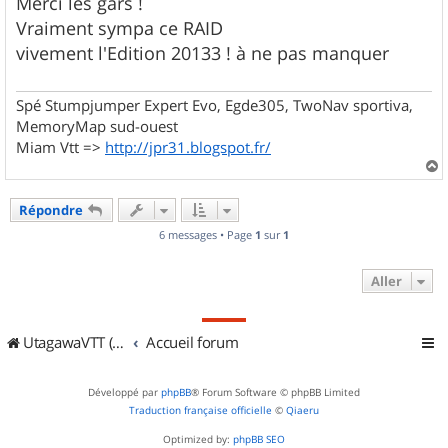
s
Merci les gars !
s
Vraiment sympa ce RAID
a
g
vivement l'Edition 20133 ! à ne pas manquer
e
Spé Stumpjumper Expert Evo, Egde305, TwoNav sportiva,
MemoryMap sud-ouest
Miam Vtt =>
http://jpr31.blogspot.fr/
a
u
Répondre
t
6 messages • Page
1
sur
1
Aller
UtagawaVTT (Randos VTT et VTTAE avec traces GPS)
Accueil forum
Développé par
phpBB
® Forum Software © phpBB Limited
Traduction française officielle
©
Qiaeru
Optimized by:
phpBB SEO