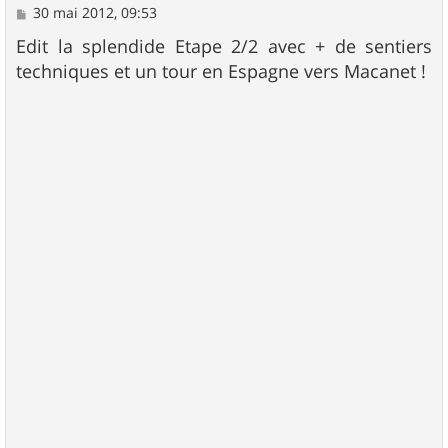
M
30 mai 2012, 09:53
e
s
Edit la splendide Etape 2/2 avec + de sentiers
s
techniques et un tour en Espagne vers Macanet !
a
g
e