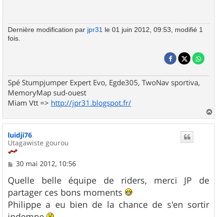
Dernière modification par
jpr31
le 01 juin 2012, 09:53, modifié 1
fois.
Spé Stumpjumper Expert Evo, Egde305, TwoNav sportiva,
MemoryMap sud-ouest
Miam Vtt =>
http://jpr31.blogspot.fr/
a
u
luidji76
t
Utagawiste gourou
M
30 mai 2012, 10:56
e
s
Quelle belle équipe de riders, merci JP de
s
partager ces bons moments
a
g
Philippe a eu bien de la chance de s'en sortir
e
indemne