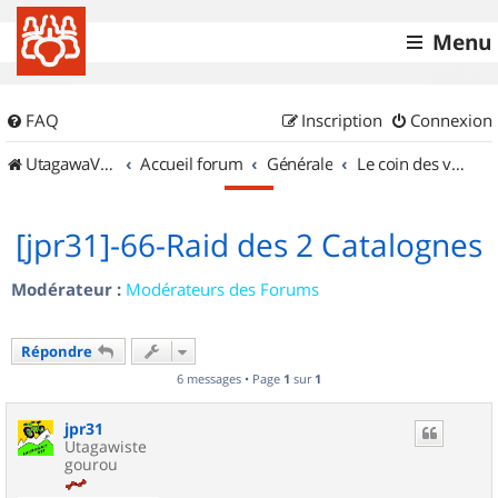
Menu
FAQ
Inscription
Connexion
UtagawaVTT (Randos VTT et VTTAE avec traces GPS)
Accueil forum
Générale
Le coin des vidéastes
[jpr31]-66-Raid des 2 Catalognes
Modérateur :
Modérateurs des Forums
Répondre
6 messages • Page
1
sur
1
jpr31
Utagawiste
gourou