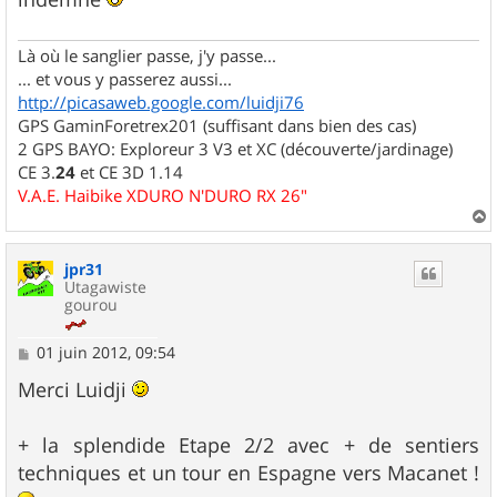
Là où le sanglier passe, j'y passe...
... et vous y passerez aussi...
http://picasaweb.google.com/luidji76
GPS GaminForetrex201 (suffisant dans bien des cas)
2 GPS BAYO: Exploreur 3 V3 et XC (découverte/jardinage)
CE 3.
24
et CE 3D 1.14
V.A.E. Haibike XDURO N'DURO RX 26"
a
u
jpr31
t
Utagawiste
gourou
M
01 juin 2012, 09:54
e
s
Merci Luidji
s
a
g
+ la splendide Etape 2/2 avec + de sentiers
e
techniques et un tour en Espagne vers Macanet !