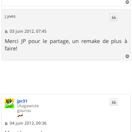
a
u
j.yves
t
M
03 juin 2012, 07:45
e
s
Merci JP pour le partage, un remake de plus à
s
faire!
a
g
e
a
u
t
jpr31
Utagawiste
gourou
M
04 juin 2012, 09:36
e