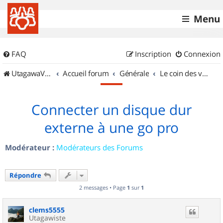
Menu
FAQ
Inscription
Connexion
UtagawaVTT (Randos VTT et VTTAE avec traces GPS)
Accueil forum
Générale
Le coin des vidéastes
Connecter un disque dur
externe à une go pro
Modérateur :
Modérateurs des Forums
Répondre
2 messages • Page
1
sur
1
clems5555
Utagawiste