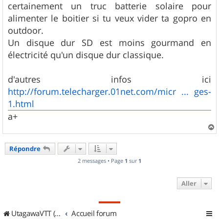
certainement un truc batterie solaire pour
alimenter le boitier si tu veux vider ta gopro en
outdoor.
Un disque dur SD est moins gourmand en
électricité qu'un disque dur classique.
d'autres infos ici
http://forum.telecharger.01net.com/micr ... ges-
1.html
a+
a
u
Répondre
t
2 messages • Page
1
sur
1
Aller
UtagawaVTT (Randos VTT et VTTAE avec traces GPS)
Accueil forum