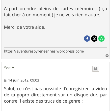
A part prendre pleins de cartes mémoires ( ça
fait cher à un moment ) je ne vois rien d'autre.
Merci de votre aide.
https://aventurespyreneennes.wordpress.com/
a
u
YvesM
t
M
14 juin 2012, 09:03
e
s
Salut, ce n'est pas possible d'enregistrer la video
s
de ta gopro directement sur un disque dur, par
a
g
contre il existe des trucs de ce genre :
e