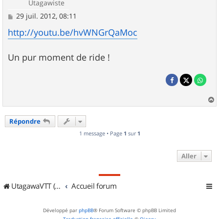
Utagawiste
M
29 juil. 2012, 08:11
e
s
http://youtu.be/hvWNGrQaMoc
s
a
g
Un pur moment de ride !
e
a
u
Répondre
t
1 message • Page
1
sur
1
Aller
UtagawaVTT (Randos VTT et VTTAE avec traces GPS)
Accueil forum
Développé par
phpBB
® Forum Software © phpBB Limited