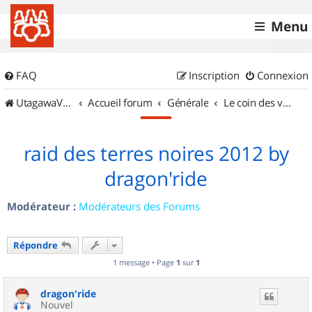
Menu
FAQ
Inscription
Connexion
UtagawaVTT (Randos VTT et VTTAE avec traces GPS)
Accueil forum
Générale
Le coin des vidéastes
raid des terres noires 2012 by
dragon'ride
Modérateur :
Modérateurs des Forums
Répondre
1 message • Page
1
sur
1
dragon'ride
Nouvel