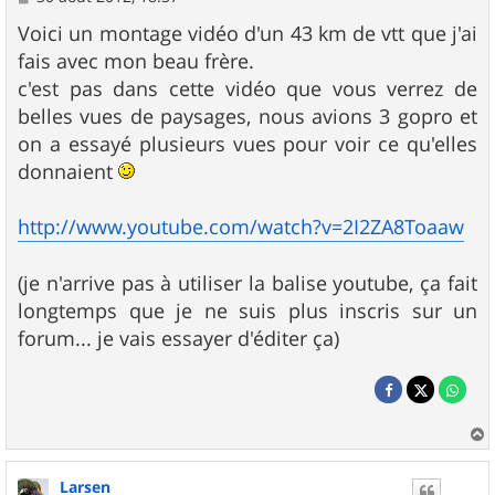
e
s
Voici un montage vidéo d'un 43 km de vtt que j'ai
s
fais avec mon beau frère.
a
g
c'est pas dans cette vidéo que vous verrez de
e
belles vues de paysages, nous avions 3 gopro et
on a essayé plusieurs vues pour voir ce qu'elles
donnaient
http://www.youtube.com/watch?v=2I2ZA8Toaaw
(je n'arrive pas à utiliser la balise youtube, ça fait
longtemps que je ne suis plus inscris sur un
forum... je vais essayer d'éditer ça)
a
u
Larsen
t