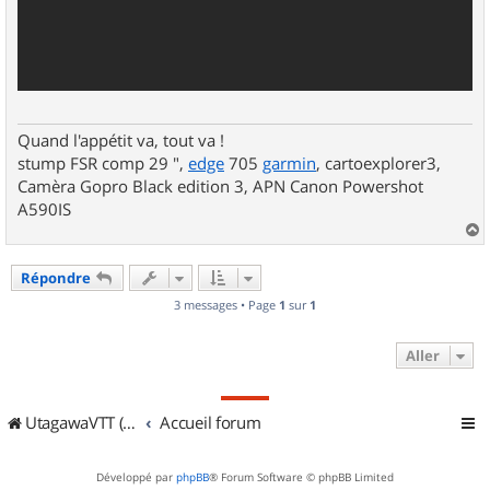
Quand l'appétit va, tout va !
stump FSR comp 29 ",
edge
705
garmin
, cartoexplorer3,
Camèra Gopro Black edition 3, APN Canon Powershot
A590IS
a
u
Répondre
t
3 messages • Page
1
sur
1
Aller
UtagawaVTT (Randos VTT et VTTAE avec traces GPS)
Accueil forum
Développé par
phpBB
® Forum Software © phpBB Limited