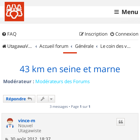
Menu
FAQ
Inscription
Connexion
UtagawaVTT (Randos VTT et VTTAE avec traces GPS)
Accueil forum
Générale
Le coin des vidéastes
43 km en seine et marne
Modérateur :
Modérateurs des Forums
Répondre
3 messages • Page
1
sur
1
vince-m
Nouvel
Utagawiste
M
30 août 2012, 18:37