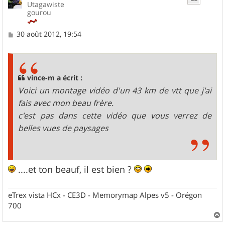
Utagawiste
gourou
M
30 août 2012, 19:54
e
s
s
a
g
vince-m a écrit :
e
Voici un montage vidéo d'un 43 km de vtt que j'ai
fais avec mon beau frère.
c'est pas dans cette vidéo que vous verrez de
belles vues de paysages
....et ton beauf, il est bien ?
eTrex vista HCx - CE3D - Memorymap Alpes v5 - Orégon
700
a