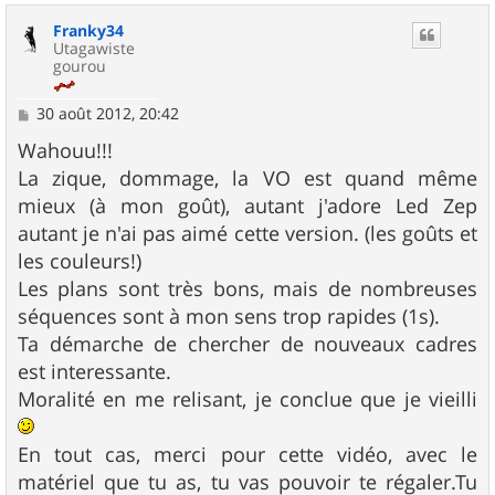
u
Franky34
t
Utagawiste
gourou
M
30 août 2012, 20:42
e
s
Wahouu!!!
s
La zique, dommage, la VO est quand même
a
g
mieux (à mon goût), autant j'adore Led Zep
e
autant je n'ai pas aimé cette version. (les goûts et
les couleurs!)
Les plans sont très bons, mais de nombreuses
séquences sont à mon sens trop rapides (1s).
Ta démarche de chercher de nouveaux cadres
est interessante.
Moralité en me relisant, je conclue que je vieilli
En tout cas, merci pour cette vidéo, avec le
matériel que tu as, tu vas pouvoir te régaler.Tu