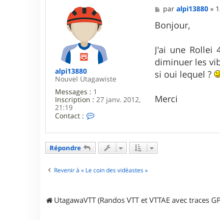
M
par
alpi13880
»
1
e
s
Bonjour,
s
a
g
J'ai une Rollei
e
diminuer les vi
alpi13880
si oui lequel ?
Nouvel Utagawiste
Messages :
1
Merci
Inscription :
27 janv. 2012,
21:19
C
Contact :
o
n
t
a
Répondre
c
t
e
Revenir à « Le coin des vidéastes »
r
a
l
UtagawaVTT (Randos VTT et VTTAE avec traces GP
p
i
1