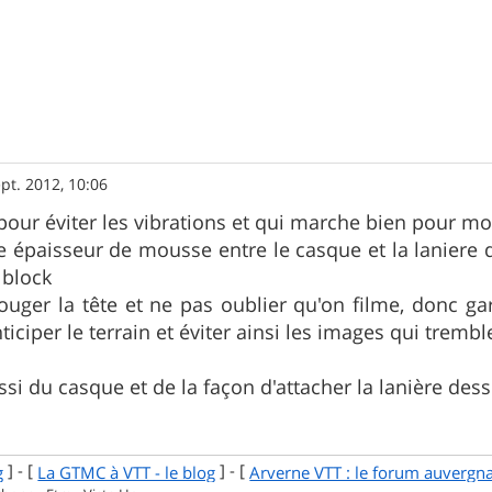
pt. 2012, 10:06
pour éviter les vibrations et qui marche bien pour moi
ne épaisseur de mousse entre le casque et la laniere 
t block
ouger la tête et ne pas oublier qu'on filme, donc ga
ciper le terrain et éviter ainsi les images qui trembl
si du casque et de la façon d'attacher la lanière dess
] - [
] - [
g
La GTMC à VTT - le blog
Arverne VTT : le forum auvergn