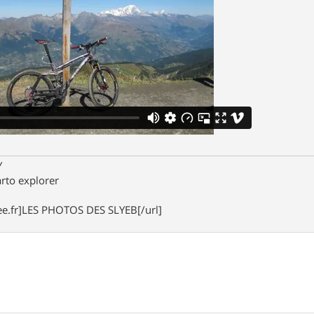
Y
arto explorer
free.fr]LES PHOTOS DES SLYEB[/url]