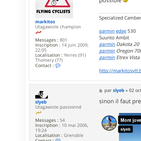
possible
a
4
g
v
e
l
y
Specialized Camber
markitos
5
Utagawiste champion
garmin
edge
530
Suunto Ambit
Messages :
801
garmin
Dakota 20
Inscription :
14 juin 2009,
22:05
garmin
Oregon 70
Localisation :
Yerres (91)
garmin
Etrex Vist
Thomery (77)
C
Contact :
o
http://markitosvtt.
n
t
a
c
M
par
slyeb
»
02 oc
t
e
e
s
sinon il faut pr
slyeb
r
s
Utagawiste passionné
m
a
a
g
r
Messages :
54
e
k
Inscription :
10 mai 2006,
i
19:24
t
Localisation :
Grenoble
C
o
Contact :