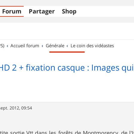
Forum
Partager
Shop
S)
Accueil forum
Générale
Le coin des vidéastes
D 2 + fixation casque : Images qui
sept. 2012, 09:54
etite sortie Vtt dans les forêts de Montmorency, de l'