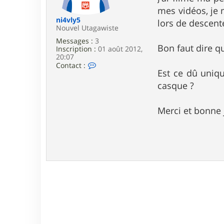
e
mes vidéos, je 
ni4vly5
lors de descent
Nouvel Utagawiste
Messages :
3
Bon faut dire q
Inscription :
01 août 2012,
20:07
C
Contact :
Est ce dû uniqu
o
n
casque ?
t
a
c
Merci et bonne 
t
e
r
n
i
4
v
l
y
5