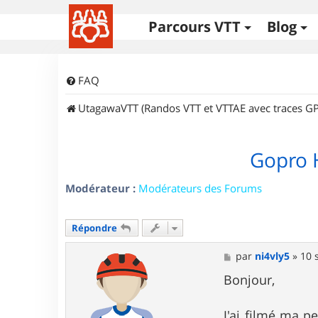
Parcours VTT
Blog
FAQ
UtagawaVTT (Randos VTT et VTTAE avec traces GP
Gopro H
Modérateur :
Modérateurs des Forums
Répondre
M
par
ni4vly5
»
10 
e
s
Bonjour,
s
a
g
J'ai filmé ma p