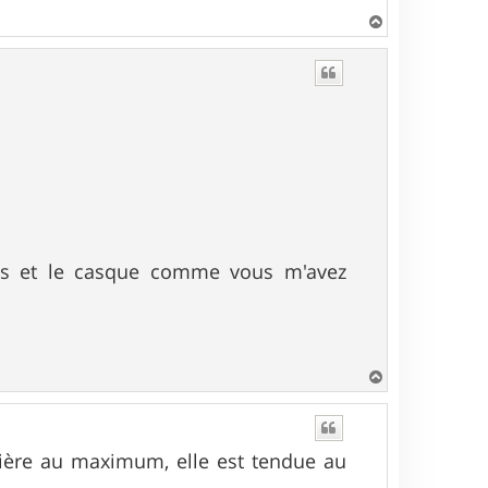
H
a
u
t
res et le casque comme vous m'avez
H
a
u
t
anière au maximum, elle est tendue au