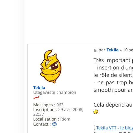
M
par
Tekila
»
10 se
e
s
Très important 
s
- insertion d'u
a
g
le rôle de silen
e
- ne pas trop b
Tekila
smooth pour anti
Utagawiste champion
Cela dépend aus
Messages :
963
Inscription :
29 avr. 2008,
22:37
Localisation :
Riom
C
Contact :
[
Tekila VTT - le blo
o
n