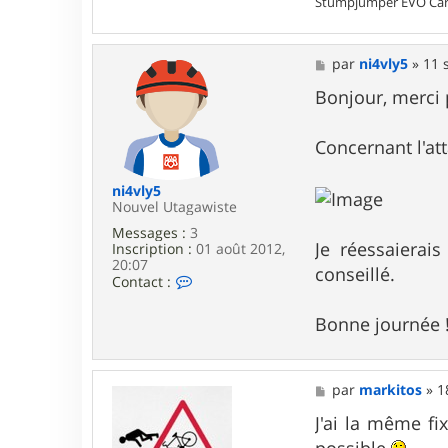
Stumpjumper EVO Carb
t
a
c
M
par
ni4vly5
»
11 
t
e
e
s
Bonjour, merci 
r
s
T
a
e
g
k
Concernant l'at
e
i
l
ni4vly5
a
Nouvel Utagawiste
Messages :
3
Je réessaierai
Inscription :
01 août 2012,
20:07
conseillé.
C
Contact :
o
n
Bonne journée 
t
a
c
t
M
par
markitos
»
1
e
e
r
s
J'ai la même fi
n
s
i