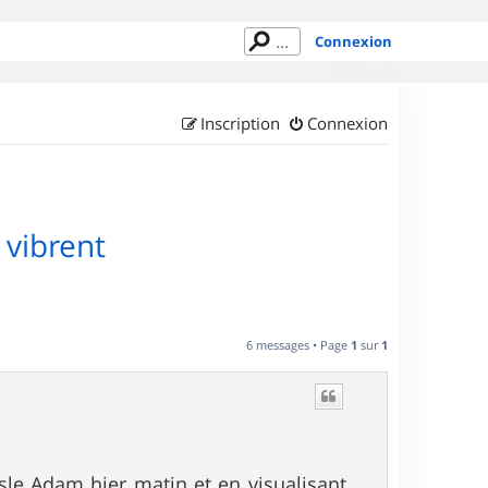
Connexion
Inscription
Connexion
 vibrent
6 messages • Page
1
sur
1
Isle Adam hier matin et en visualisant