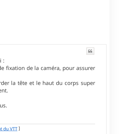
 :
de fixation de la caméra, pour assurer
rder la tête et le haut du corps super
ent.
us.
]
at du VTT