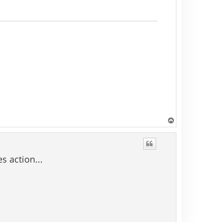
H
a
u
t
s action...