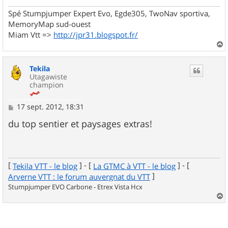
Spé Stumpjumper Expert Evo, Egde305, TwoNav sportiva,
MemoryMap sud-ouest
Miam Vtt =>
http://jpr31.blogspot.fr/
a
u
Tekila
t
Utagawiste
champion
M
17 sept. 2012, 18:31
e
s
du top sentier et paysages extras!
s
a
g
e
[
] - [
] - [
Tekila VTT - le blog
La GTMC à VTT - le blog
]
Arverne VTT : le forum auvergnat du VTT
Stumpjumper EVO Carbone - Etrex Vista Hcx
a
u
t