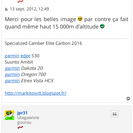
M
13 sept. 2012, 12:49
e
s
Merci pour les belles image
par contre ça fait
s
quand même haut 15 000m d'altitude
a
g
e
Specialized Camber Elite Carbon 2016
garmin
edge
530
Suunto Ambit
garmin
Dakota 20
garmin
Oregon 700
garmin
Etrex Vista HCX
http://markitosvtt.blogspot.fr/
a
u
jpr31
t
Utagawiste
gourou