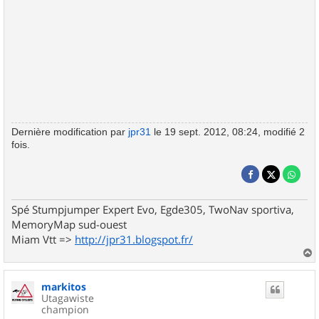
Dernière modification par
jpr31
le 19 sept. 2012, 08:24, modifié 2
fois.
Spé Stumpjumper Expert Evo, Egde305, TwoNav sportiva,
MemoryMap sud-ouest
Miam Vtt =>
http://jpr31.blogspot.fr/
a
u
markitos
t
Utagawiste
champion