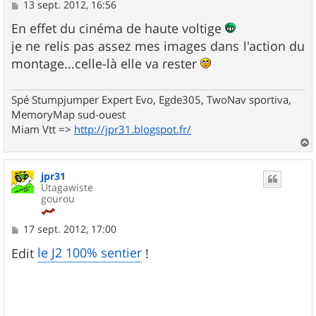
M
13 sept. 2012, 16:56
e
s
En effet du cinéma de haute voltige
s
je ne relis pas assez mes images dans l'action du
a
g
montage...celle-là elle va rester
e
Spé Stumpjumper Expert Evo, Egde305, TwoNav sportiva,
MemoryMap sud-ouest
Miam Vtt =>
http://jpr31.blogspot.fr/
a
u
jpr31
t
Utagawiste
gourou
M
17 sept. 2012, 17:00
e
s
le J2 100% sentier
Edit
!
s
a
g
e