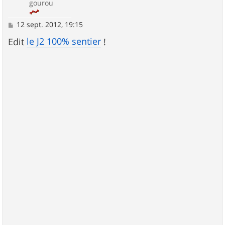
gourou
M
12 sept. 2012, 19:15
e
s
le J2 100% sentier
Edit
!
s
a
g
e