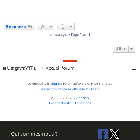
Répondre
5 messages • Page
1
sur
1
Aller
UtagawaVTT (Randos VTT et VTTAE avec traces GPS)
Accueil forum
Développé par
phpBB
® Forum Software © phpBB Limited
Traduction française officielle
©
Qiaeru
Optimized by:
phpBB SEO
Confidentialité
|
Conditions
Qui sommes-nous ?