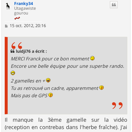
Franky34
t
Utagawiste
gourou
M
15 oct. 2012, 20:16
e
s
s
a
g
luidji76 a écrit :
e
MERCI Franck pour ce bon moment
Encore une belle équipe pour une superbe rando.
2 gamelles en +
Tu as retrouvé un cadre, apparemment
Mais pas de GPS
Il manque la 3ème gamelle sur la vidéo
(reception en contrebas dans l'herbe fraîche). J'ai