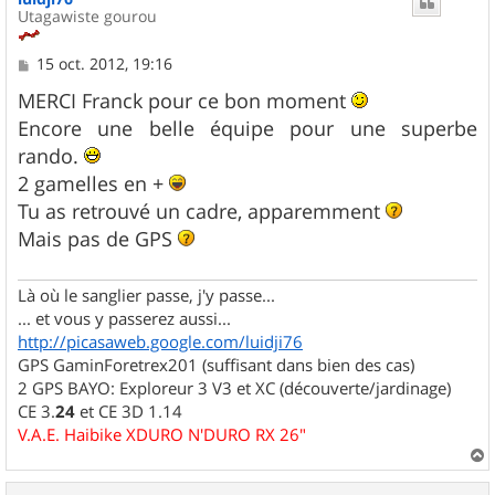
Utagawiste gourou
M
15 oct. 2012, 19:16
e
s
MERCI Franck pour ce bon moment
s
Encore une belle équipe pour une superbe
a
g
rando.
e
2 gamelles en +
Tu as retrouvé un cadre, apparemment
Mais pas de GPS
Là où le sanglier passe, j'y passe...
... et vous y passerez aussi...
http://picasaweb.google.com/luidji76
GPS GaminForetrex201 (suffisant dans bien des cas)
2 GPS BAYO: Exploreur 3 V3 et XC (découverte/jardinage)
CE 3.
24
et CE 3D 1.14
V.A.E. Haibike XDURO N'DURO RX 26"
a
u