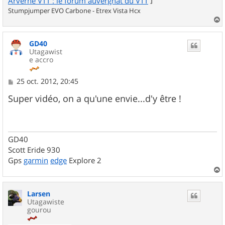
Arverne VTT : le forum auvergnat du VTT
Stumpjumper EVO Carbone - Etrex Vista Hcx
a
u
GD40
t
Utagawist
e accro
M
25 oct. 2012, 20:45
e
s
Super vidéo, on a qu'une envie...d'y être !
s
a
g
e
GD40
Scott Eride 930
Gps
garmin
edge
Explore 2
a
u
Larsen
t
Utagawiste
gourou