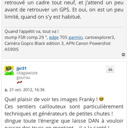
retrouvé un cadre tout neuf, et j'attend un peu
avant de retrouver un GPS. Et oui, on est un peu
limité, quand on s'y est habitué.
Quand l'appétit va, tout va !
stump FSR comp 29 ",
edge
705
garmin
, cartoexplorer3,
Camèra Gopro Black edition 3, APN Canon Powershot
A590IS
a
u
jpr31
t
Utagawiste
gourou
M
21 oct. 2012, 16:36
e
s
Quel plaisir de voir tes images Franky !
s
Ces sentiers caillouteux sont particulièrement
a
g
techniques et générateurs de petites chutes !
e
dingue toute l'énergie que laisse DAN à vouloir
passer des trucs en montant....il a la santé !