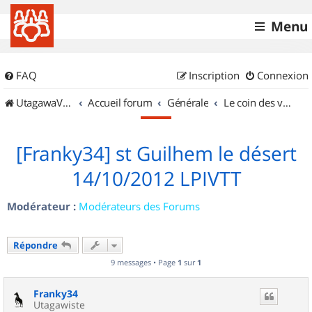
Menu
FAQ
Inscription
Connexion
UtagawaVTT (Randos VTT et VTTAE avec traces GPS)
Accueil forum
Générale
Le coin des vidéastes
[Franky34] st Guilhem le désert
14/10/2012 LPIVTT
Modérateur :
Modérateurs des Forums
Répondre
9 messages • Page
1
sur
1
Franky34
Utagawiste