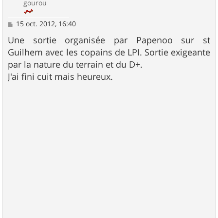
gourou
M
15 oct. 2012, 16:40
e
s
Une sortie organisée par Papenoo sur st
s
Guilhem avec les copains de LPI. Sortie exigeante
a
g
par la nature du terrain et du D+.
e
J'ai fini cuit mais heureux.