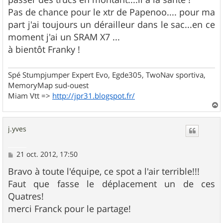
Pas de chance pour le xtr de Papenoo.... pour ma
part j'ai toujours un dérailleur dans le sac...en ce
moment j'ai un SRAM X7 ...
à bientôt Franky !
Spé Stumpjumper Expert Evo, Egde305, TwoNav sportiva,
MemoryMap sud-ouest
Miam Vtt =>
http://jpr31.blogspot.fr/
a
u
j.yves
t
M
21 oct. 2012, 17:50
e
s
Bravo à toute l'équipe, ce spot a l'air terrible!!!
s
Faut que fasse le déplacement un de ces
a
g
Quatres!
e
merci Franck pour le partage!