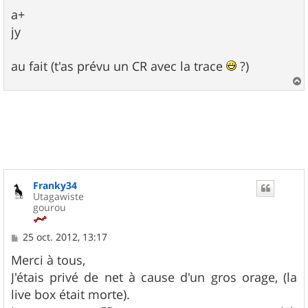
a+
jy
au fait (t'as prévu un CR avec la trace
?)
a
u
t
Franky34
Utagawiste
gourou
M
25 oct. 2012, 13:17
e
s
Merci à tous,
s
J'étais privé de net à cause d'un gros orage, (la
a
g
live box était morte).
e