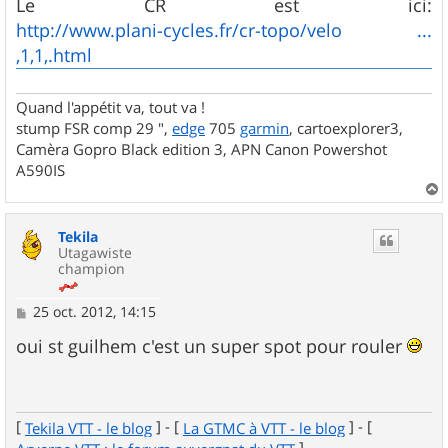
Le CR est ici:
http://www.plani-cycles.fr/cr-topo/velo ...
,1,1,.html
Quand l'appétit va, tout va !
stump FSR comp 29 ",
edge
705
garmin
, cartoexplorer3,
Camèra Gopro Black edition 3, APN Canon Powershot
A590IS
a
u
Tekila
t
Utagawiste
champion
M
25 oct. 2012, 14:15
e
s
oui st guilhem c'est un super spot pour rouler
s
a
g
e
[
] - [
] - [
Tekila VTT - le blog
La GTMC à VTT - le blog
]