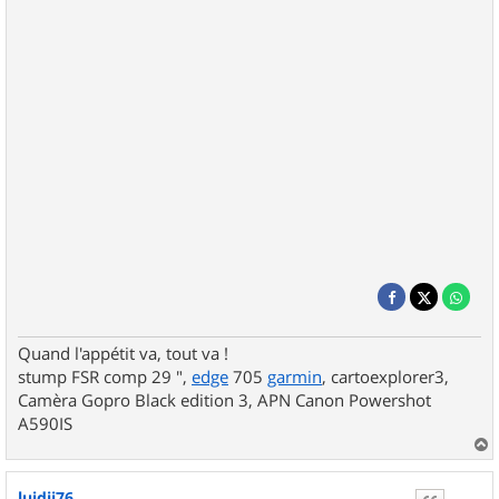
Quand l'appétit va, tout va !
stump FSR comp 29 ",
edge
705
garmin
, cartoexplorer3,
Camèra Gopro Black edition 3, APN Canon Powershot
A590IS
a
u
luidji76
t