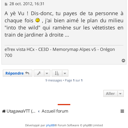
M
28 oct. 2012, 16:31
e
s
A yè Vu ! Dis-donc, tu payes de ta personne à
s
chaque fois
, j'ai bien aimé le plan du milieu
a
g
"into the wild" qui ramène sur les vétetistes en
e
train de jardiner à droite ...
eTrex vista HCx - CE3D - Memorymap Alpes v5 - Orégon
700
a
u
Répondre
t
9 messages • Page
1
sur
1
Aller
UtagawaVTT (Randos VTT et VTTAE avec traces GPS)
Accueil forum
Développé par
phpBB
® Forum Software © phpBB Limited