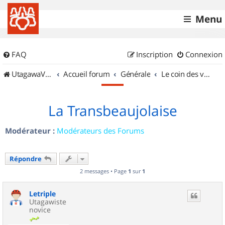
Menu
FAQ
Inscription
Connexion
UtagawaVTT (Randos VTT et VTTAE avec traces GPS)
Accueil forum
Générale
Le coin des vidéastes
La Transbeaujolaise
Modérateur :
Modérateurs des Forums
Répondre
2 messages • Page
1
sur
1
Letriple
Utagawiste
novice