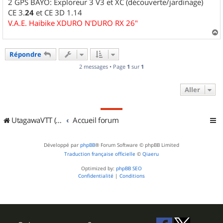
2 GPS BAYO: Exploreur 3 V3 et XC (découverte/jardinage)
CE 3.
24
et CE 3D 1.14
V.A.E. Haibike XDURO N'DURO RX 26"
a
u
Répondre
t
2 messages • Page
1
sur
1
Aller
UtagawaVTT (Randos VTT et VTTAE avec traces GPS)
Accueil forum
Développé par
phpBB
® Forum Software © phpBB Limited
Traduction française officielle
©
Qiaeru
Optimized by:
phpBB SEO
Confidentialité
|
Conditions