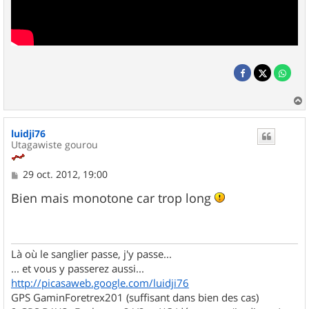
a
u
luidji76
t
Utagawiste gourou
M
29 oct. 2012, 19:00
e
s
Bien mais monotone car trop long
s
a
g
e
Là où le sanglier passe, j'y passe...
... et vous y passerez aussi...
http://picasaweb.google.com/luidji76
GPS GaminForetrex201 (suffisant dans bien des cas)