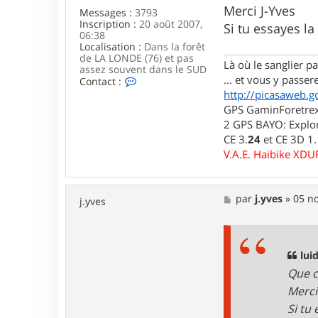
s
Merci J-Yves
Messages :
3793
a
Inscription :
20 août 2007,
g
Si tu essayes l
06:38
e
Localisation :
Dans la forêt
de LA LONDE (76) et pas
Là où le sanglier pas
assez souvent dans le SUD
... et vous y passere
C
Contact :
o
http://picasaweb.g
n
GPS GaminForetrex2
t
2 GPS BAYO: Explor
a
c
CE 3.
24
et CE 3D 1
t
V.A.E. Haibike XD
e
r
l
u
M
par
j.yves
»
05 no
j.yves
i
e
d
s
j
s
i
a
7
g
luid
6
e
Que c
Merci
Si tu