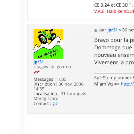
u
CE 3.
24
et CE 3D 1
i
V.A.E. Haibike XD
d
j
i
7
M
par
jpr31
»
06 no
6
e
s
Bravo pour la p
s
Dommage que la 
a
g
nouveau ensem
e
Vivement la pr
jpr31
Utagawiste gourou
Spé Stumpjumper E
Messages :
1635
Miam Vtt =>
http:/
Inscription :
30 nov. 2006,
14:35
Localisation :
31 Lauragais
Montgiscard
C
Contact :
o
n
t
a
c
t