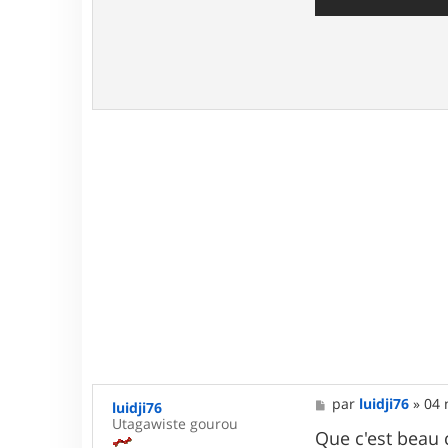
M
par
luidji76
»
04 
luidji76
e
Utagawiste gourou
s
Que c'est beau 