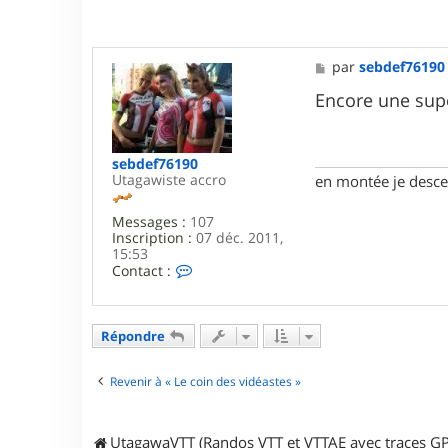
e
r
j
p
M
par
sebdef76190
r
e
3
s
Encore une supe
1
s
a
g
e
sebdef76190
Utagawiste accro
en montée je descen
Messages :
107
Inscription :
07 déc. 2011,
15:53
C
Contact :
o
n
t
a
Répondre
c
t
e
Revenir à « Le coin des vidéastes »
r
s
e
UtagawaVTT (Randos VTT et VTTAE avec traces GP
b