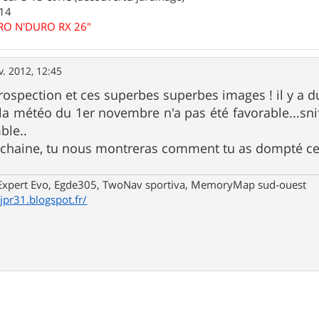
.14
URO N'DURO RX 26"
v. 2012, 12:45
rospection et ces superbes superbes images ! il y a du
météo du 1er novembre n'a pas été favorable...snif ..
ble..
ochaine, tu nous montreras comment tu as dompté ce
xpert Evo, Egde305, TwoNav sportiva, MemoryMap sud-ouest
/jpr31.blogspot.fr/