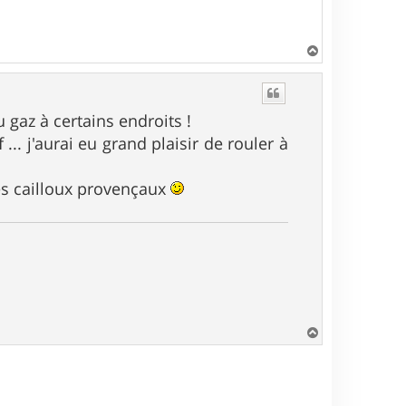
H
a
u
t
 gaz à certains endroits !
. j'aurai eu grand plaisir de rouler à
s cailloux provençaux
H
a
u
t