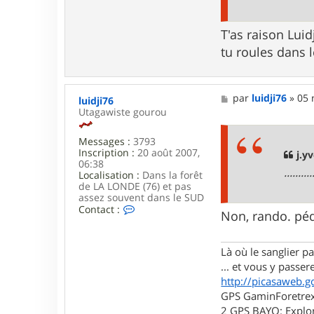
T'as raison Luidj
tu roules dans l
M
par
luidji76
»
05 
luidji76
e
Utagawiste gourou
s
s
Messages :
3793
a
Inscription :
20 août 2007,
g
j.yv
06:38
e
.......
Localisation :
Dans la forêt
de LA LONDE (76) et pas
assez souvent dans le SUD
C
Contact :
Non, rando. péd
o
n
t
Là où le sanglier pas
a
c
... et vous y passere
t
http://picasaweb.g
e
GPS GaminForetrex2
r
l
2 GPS BAYO: Explor