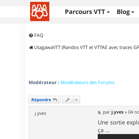
Parcours VTT
Blog
FAQ
UtagawaVTT (Randos VTT et VTTAE avec traces GP
Modérateur :
Modérateurs des Forums
Répondre
M
par
j.yves
»
04 no
j.yves
e
s
Une sortie explo
s
ça ...
a
g