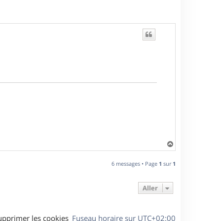
H
a
u
6 messages • Page
1
sur
1
t
Aller
upprimer les cookies
Fuseau horaire sur
UTC+02:00