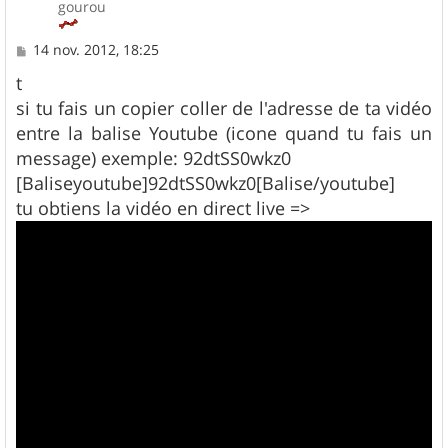
gourou
M
14 nov. 2012, 18:25
e
s
t
s
si tu fais un copier coller de l'adresse de ta vidéo
a
g
entre la balise Youtube (icone quand tu fais un
e
message) exemple: 92dtSS0wkz0
[Baliseyoutube]92dtSS0wkz0[Balise/youtube]
tu obtiens la vidéo en direct live =>