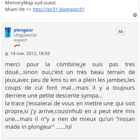
MemoryMap sud-ouest
Miam Vtt =>
http://jpr31.blogspot.fr/
a
u
plongeur
t
Utagawiste
expert
M
14 nov. 2012, 18:59
e
s
merci pour la combine,je suis pas tres
s
doué...sinon oui,c'est un tres beau terrain de
a
g
jeux,avec peu de kms tu en a plein les jambes,les
e
coups de cul font mal...mais il y a toujours
derriere une petite descente sympa...
la trace j'essaierai de vous en mettre une qui soit
propre,si j'y arrive,cousinhub en a peut etre mis
une...mais il n"y a rien de mieux qu'un "nissan
made in plongeur" ......lol