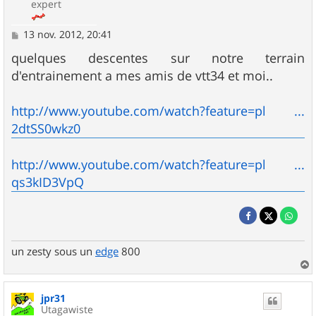
expert
M
13 nov. 2012, 20:41
e
s
quelques descentes sur notre terrain
s
d'entrainement a mes amis de vtt34 et moi..
a
g
e
http://www.youtube.com/watch?feature=pl ...
2dtSS0wkz0
http://www.youtube.com/watch?feature=pl ...
qs3kID3VpQ
un zesty sous un
edge
800
a
u
jpr31
t
Utagawiste