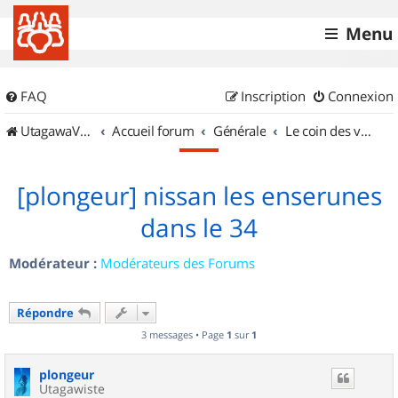
Menu
FAQ
Inscription
Connexion
UtagawaVTT (Randos VTT et VTTAE avec traces GPS)
Accueil forum
Générale
Le coin des vidéastes
[plongeur] nissan les enserunes
dans le 34
Modérateur :
Modérateurs des Forums
Répondre
3 messages • Page
1
sur
1
plongeur
Utagawiste