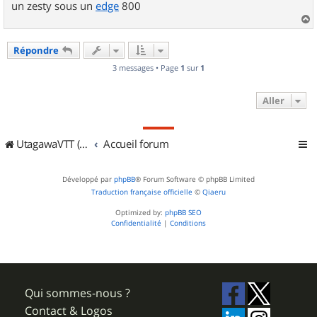
un zesty sous un
edge
800
a
u
Répondre
t
3 messages • Page
1
sur
1
Aller
UtagawaVTT (Randos VTT et VTTAE avec traces GPS)
Accueil forum
Développé par
phpBB
® Forum Software © phpBB Limited
Traduction française officielle
©
Qiaeru
Optimized by:
phpBB SEO
Confidentialité
|
Conditions
Qui sommes-nous ?
Contact & Logos