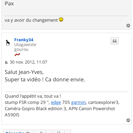
Pax
a
g
e
va y avoir du changement
a
u
Franky34
t
Utagawiste
gourou
M
30 nov. 2012, 11:07
e
s
Salut Jean-Yves,
s
Super ta vidéo ! Ca donne envie.
a
g
e
Quand l'appétit va, tout va !
stump FSR comp 29 ",
edge
705
garmin
, cartoexplorer3,
Camèra Gopro Black edition 3, APN Canon Powershot
A590IS
a
u