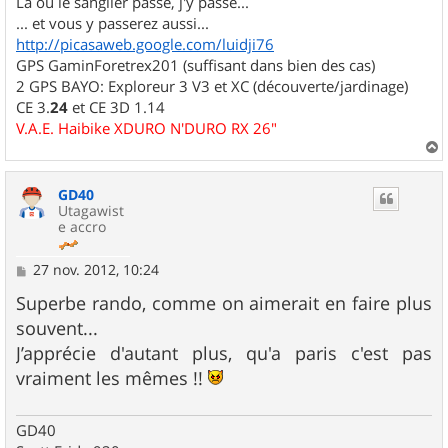
Là où le sanglier passe, j'y passe...
... et vous y passerez aussi...
http://picasaweb.google.com/luidji76
GPS GaminForetrex201 (suffisant dans bien des cas)
2 GPS BAYO: Exploreur 3 V3 et XC (découverte/jardinage)
CE 3.
24
et CE 3D 1.14
V.A.E. Haibike XDURO N'DURO RX 26"
a
u
GD40
t
Utagawist
e accro
M
27 nov. 2012, 10:24
e
s
Superbe rando, comme on aimerait en faire plus
s
souvent...
a
g
J’apprécie d'autant plus, qu'a paris c'est pas
e
vraiment les mêmes !!
GD40