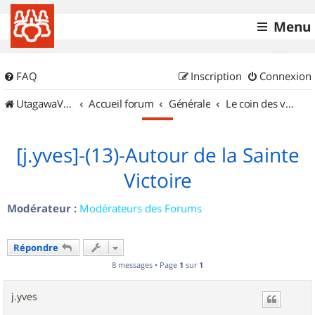
Menu
FAQ
Inscription
Connexion
UtagawaVTT (Randos VTT et VTTAE avec traces GPS)
Accueil forum
Générale
Le coin des vidéastes
[j.yves]-(13)-Autour de la Sainte
Victoire
Modérateur :
Modérateurs des Forums
Répondre
8 messages • Page
1
sur
1
j.yves