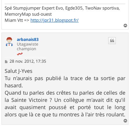
Spé Stumpjumper Expert Evo, Egde305, TwoNav sportiva,
MemoryMap sud-ouest
Miam Vtt =>
http://jpr31.blogspot.fr/
a
u
arbanais83
t
Utagawiste
champion
M
28 nov. 2012, 17:35
e
s
Salut J-Yves
s
Tu n'aurais pas publié la trace de ta sortie par
a
g
hasard.
e
Quand tu parles des crêtes tu parles de celles de
la Sainte Victoire ? Un collègue m'avait dit qu'il
avait quasiment poussé et porté tout le long
alors que là ce que tu montres à l'air très roulant.
a
u