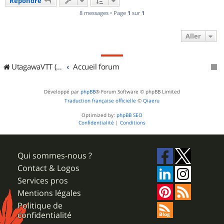
Répondre
t
8 messages • Page
1
sur
1
Aller
UtagawaVTT (Randos VTT et VTTAE avec traces GPS)
Accueil forum
Développé par
phpBB
® Forum Software © phpBB Limited
Traduction française officielle
©
Qiaeru
Optimized by:
phpBB SEO
Confidentialité
|
Conditions
Qui sommes-nous ?
Contact & Logos
Services pros
Mentions légales
Politique de
confidentialité