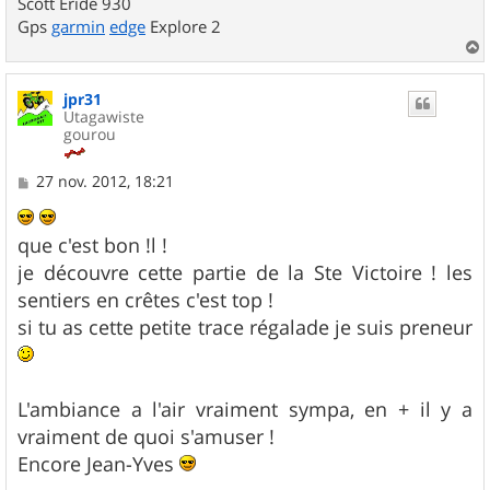
Scott Eride 930
Gps
garmin
edge
Explore 2
a
u
jpr31
t
Utagawiste
gourou
M
27 nov. 2012, 18:21
e
s
s
que c'est bon !l !
a
g
je découvre cette partie de la Ste Victoire ! les
e
sentiers en crêtes c'est top !
si tu as cette petite trace régalade je suis preneur
L'ambiance a l'air vraiment sympa, en + il y a
vraiment de quoi s'amuser !
Encore Jean-Yves