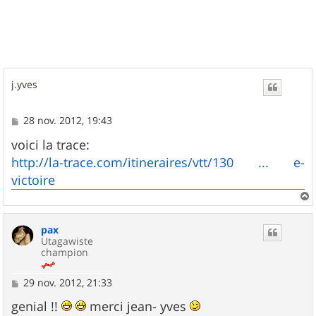
t
j.yves
M
28 nov. 2012, 19:43
e
s
voici la trace:
s
http://la-trace.com/itineraires/vtt/130 ... e-
a
g
victoire
e
a
u
pax
t
Utagawiste
champion
M
29 nov. 2012, 21:33
e
s
genial !!
merci jean- yves
s