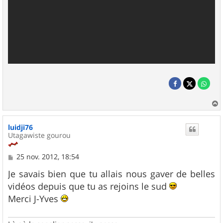
a
u
luidji76
t
Utagawiste gourou
M
25 nov. 2012, 18:54
e
s
Je savais bien que tu allais nous gaver de belles
s
vidéos depuis que tu as rejoins le sud
a
g
Merci J-Yves
e