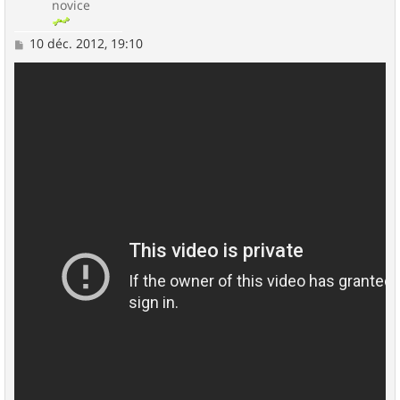
novice
M
10 déc. 2012, 19:10
e
s
s
a
g
e