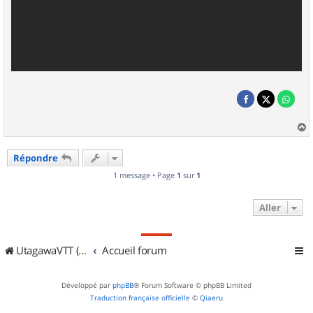
a
u
Répondre
t
1 message • Page
1
sur
1
Aller
UtagawaVTT (Randos VTT et VTTAE avec traces GPS)
Accueil forum
Développé par
phpBB
® Forum Software © phpBB Limited
Traduction française officielle
©
Qiaeru