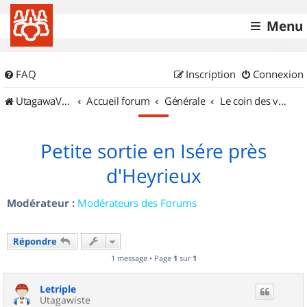
Menu
FAQ
Inscription
Connexion
UtagawaVTT (Randos VTT et VTTAE avec traces GPS)
Accueil forum
Générale
Le coin des vidéastes
Petite sortie en Isére près
d'Heyrieux
Modérateur :
Modérateurs des Forums
Répondre
1 message • Page
1
sur
1
Letriple
Utagawiste