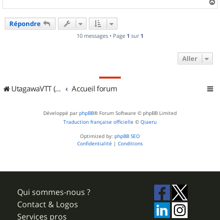
a
u
Répondre
t
10 messages • Page
1
sur
1
Aller
UtagawaVTT (Randos VTT et VTTAE avec traces GPS)
Accueil forum
Développé par
phpBB
® Forum Software © phpBB Limited
Traduction française officielle
©
Qiaeru
Optimized by:
phpBB SEO
Confidentialité
|
Conditions
Qui sommes-nous ?
Contact & Logos
Services pros