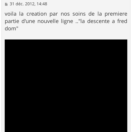
M
31 déc. 2012, 14:48
e
s
voila la creation par nos soins de la premiere
s
partie d'une nouvelle ligne .."la descente a fred
a
g
dom"
e