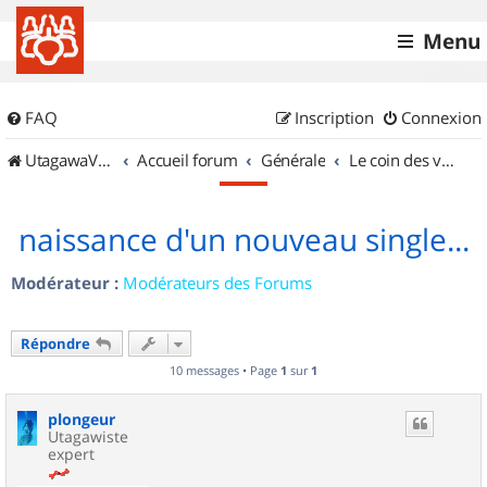
Menu
FAQ
Inscription
Connexion
UtagawaVTT (Randos VTT et VTTAE avec traces GPS)
Accueil forum
Générale
Le coin des vidéastes
naissance d'un nouveau single...
Modérateur :
Modérateurs des Forums
Répondre
10 messages • Page
1
sur
1
plongeur
Utagawiste
expert