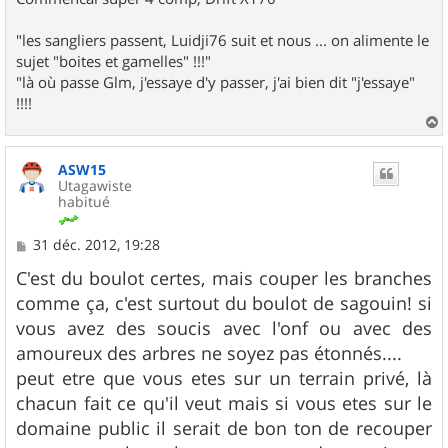
"les sangliers passent, Luidji76 suit et nous ... on alimente le
sujet "boites et gamelles" !!!"
"là où passe Glm, j'essaye d'y passer, j'ai bien dit "j'essaye"
!!!!
a
u
ASW15
t
Utagawiste
habitué
M
31 déc. 2012, 19:28
e
s
C'est du boulot certes, mais couper les branches
s
comme ça, c'est surtout du boulot de sagouin! si
a
g
vous avez des soucis avec l'onf ou avec des
e
amoureux des arbres ne soyez pas étonnés....
peut etre que vous etes sur un terrain privé, là
chacun fait ce qu'il veut mais si vous etes sur le
domaine public il serait de bon ton de recouper