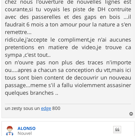
chez nous l'ouverture de nouvelles lignes est
courante,si tu voyais les piste de DH contruite
avec des passerelles et des gaps en bois ...il
faudrait 6 mois a ton amour pour la nature a s'en
remettre...
ridicule,j'accepte le compliment,je n'ai aucunes
pretentions en matiere de video,je trouve ca
sympa ,c'est tout..
on n'ouvre pas non plus des traces n'importe
ou....apres a chacun sa conception du vtt,mais ici
tous sont bien content de decouvrir un nouveau
passage...meme s'il a fallu violemment assasiner
quelques branches ..
un zesty sous un
edge
800
a
u
ALONSO
t
Nouvel