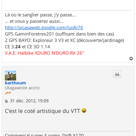
g
e
Là où le sanglier passe, j'y passe...
... et vous y passerez aussi...
http://picasaweb.google.com/luidji76
GPS GaminForetrex201 (suffisant dans bien des cas)
2 GPS BAYO: Exploreur 3 V3 et XC (découverte/jardinage)
CE 3.
24
et CE 3D 1.14
V.A.E. Haibike XDURO N'DURO RX 26"
a
u
t
barthoum
Utagawiste accro
M
31 déc. 2012, 19:09
e
s
C'est le coté artistique du VTT
s
a
g
e
Commencal super 4 comp, Drift X170