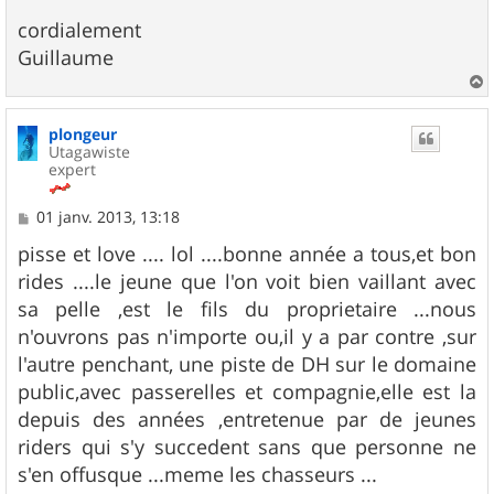
cordialement
Guillaume
a
u
plongeur
t
Utagawiste
expert
M
01 janv. 2013, 13:18
e
s
pisse et love .... lol ....bonne année a tous,et bon
s
rides ....le jeune que l'on voit bien vaillant avec
a
g
sa pelle ,est le fils du proprietaire ...nous
e
n'ouvrons pas n'importe ou,il y a par contre ,sur
l'autre penchant, une piste de DH sur le domaine
public,avec passerelles et compagnie,elle est la
depuis des années ,entretenue par de jeunes
riders qui s'y succedent sans que personne ne
s'en offusque ...meme les chasseurs ...