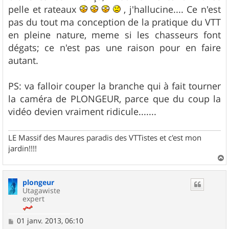
g
pelle et rateaux
, j'hallucine.... Ce n'est
e
pas du tout ma conception de la pratique du VTT
en pleine nature, meme si les chasseurs font
dégats; ce n'est pas une raison pour en faire
autant.
PS: va falloir couper la branche qui à fait tourner
la caméra de PLONGEUR, parce que du coup la
vidéo devien vraiment ridicule.......
LE Massif des Maures paradis des VTTistes et c'est mon
jardin!!!!
a
u
plongeur
t
Utagawiste
expert
M
01 janv. 2013, 06:10
e