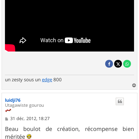
un zesty sous un
edge
800
a
u
luidji76
t
Utagawiste gourou
M
31 déc. 2012, 18:27
e
s
Beau boulot de création, récompense bien
s
méritée
a