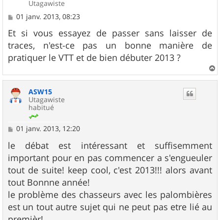
Utagawiste
M
01 janv. 2013, 08:23
e
s
Et si vous essayez de passer sans laisser de
s
traces, n'est-ce pas un bonne manière de
a
g
pratiquer le VTT et de bien débuter 2013 ?
e
a
u
ASW15
t
Utagawiste
habitué
M
01 janv. 2013, 12:20
e
s
le débat est intéressant et suffisemment
s
important pour en pas commencer a s'engueuler
a
g
tout de suite! keep cool, c'est 2013!!! alors avant
e
tout Bonnne année!
le problème des chasseurs avec les palombières
est un tout autre sujet qui ne peut pas etre lié au
premièr!