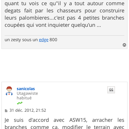
s
quant tu vois ce qu''il y a tout autour comme
s
degats fait par les chasseurs pour construire
a
g
leurs palombieres...c'est pas 4 petites branches
e
coupées qui vont inquieter quelqu'un ...
un zesty sous un
edge
800
a
u
t
sanicolas
Utagawiste
habitué
M
31 déc. 2012, 21:52
e
s
Je suis d'accord avec ASW15, arracher les
s
branches comme ça, modifier le terrain avec
a