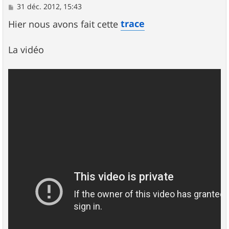
M
31 déc. 2012, 15:43
e
s
trace
Hier nous avons fait cette
s
a
g
La vidéo
e