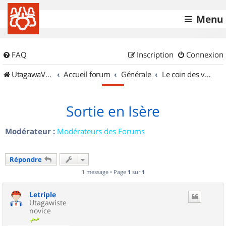
Menu
FAQ
Inscription
Connexion
UtagawaVTT (Randos VTT et VTTAE avec traces GPS)
Accueil forum
Générale
Le coin des vidéastes
Sortie en Isère
Modérateur :
Modérateurs des Forums
Répondre
1 message • Page
1
sur
1
Letriple
Utagawiste
novice