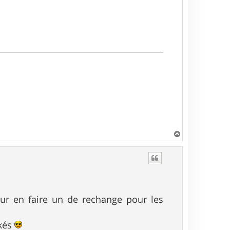
H
a
u
t
 pour en faire un de rechange pour les
ékés