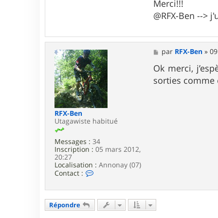
s
Merci!!!
B
s
e
@RFX-Ben --> j'
a
n
g
e
M
par
RFX-Ben
»
09
e
s
Ok merci, j’esp
s
sorties comme 
a
g
e
RFX-Ben
Utagawiste habitué
Messages :
34
Inscription :
05 mars 2012,
20:27
Localisation :
Annonay (07)
C
Contact :
o
n
t
a
Répondre
c