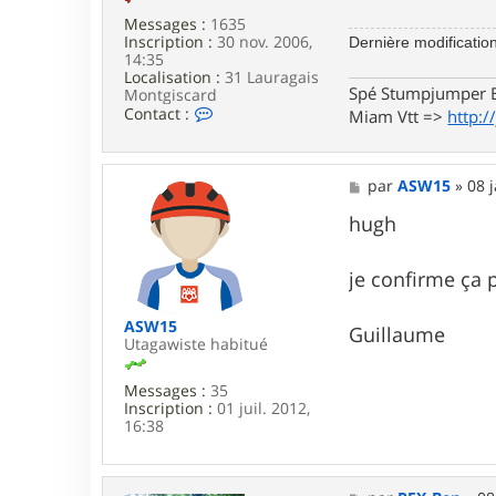
Messages :
1635
Inscription :
30 nov. 2006,
Dernière modificatio
14:35
Localisation :
31 Lauragais
Spé Stumpjumper E
Montgiscard
C
Contact :
Miam Vtt =>
http:/
o
n
t
a
M
par
ASW15
»
08 
c
e
t
s
hugh
e
s
r
a
j
g
je confirme ça 
p
e
r
3
ASW15
Guillaume
1
Utagawiste habitué
Messages :
35
Inscription :
01 juil. 2012,
16:38