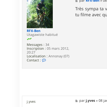
M
par
RFX-Ben
»
08
e
s
Très sympa ta v
s
tu filme avec
a
g
e
RFX-Ben
Utagawiste habitué
Messages :
34
Inscription :
05 mars 2012,
20:27
Localisation :
Annonay (07)
C
Contact :
o
n
t
a
c
t
e
r
R
F
M
par
j.yves
»
08 ja
j.yves
X
e
-