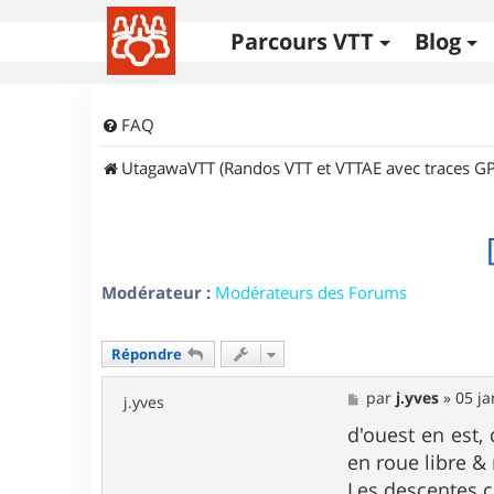
Parcours VTT
Blog
FAQ
UtagawaVTT (Randos VTT et VTTAE avec traces GP
Modérateur :
Modérateurs des Forums
Répondre
M
par
j.yves
»
05 ja
j.yves
e
s
d'ouest en est,
s
en roue libre & 
a
g
Les descentes c