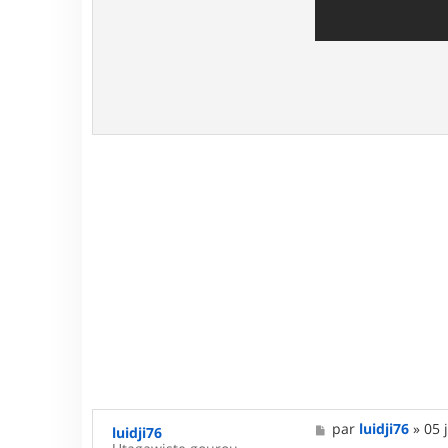
M
par
luidji76
»
05 
luidji76
e