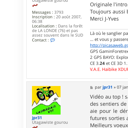
Utagawiste gourou
s
Originale l'intr
s
Toujours aussi b
Messages :
3793
a
Inscription :
20 août 2007,
g
Merci J-Yves
06:38
e
Localisation :
Dans la forêt
de LA LONDE (76) et pas
Là où le sanglier pas
assez souvent dans le SUD
... et vous y passere
C
Contact :
o
http://picasaweb.g
n
GPS GaminForetrex2
t
2 GPS BAYO: Explor
a
c
CE 3.
24
et CE 3D 1
t
V.A.E. Haibike XD
e
r
l
u
M
par
jpr31
»
07 ja
i
e
d
s
Vidéo au top ! 
j
s
des sentiers de
i
a
7
g
aie pour le dér
6
e
futures sorties
jpr31
Utagawiste gourou
Meilleurs voeux