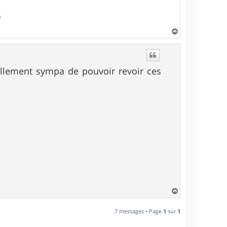
)
H
a
u
t
tellement sympa de pouvoir revoir ces
H
a
u
7 messages • Page
1
sur
1
t