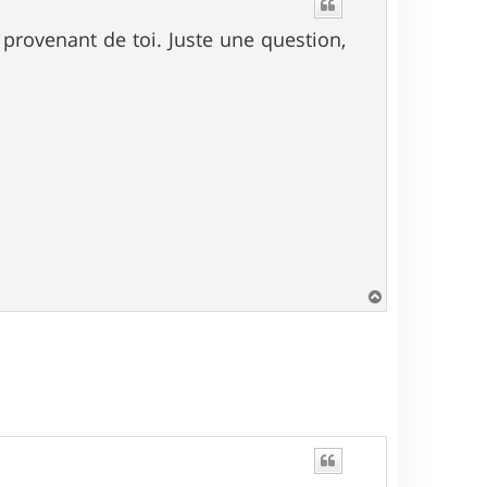
t
 provenant de toi. Juste une question,
H
a
u
t