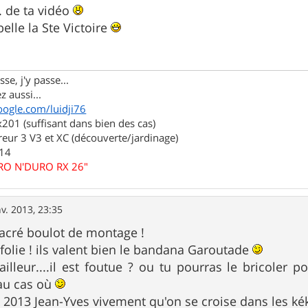
o. de ta vidéo
elle la Ste Victoire
se, j'y passe...
z aussi...
oogle.com/luidji76
01 (suffisant dans bien des cas)
eur 3 V3 et XC (découverte/jardinage)
.14
URO N'DURO RX 26"
nv. 2013, 23:35
sacré boulot de montage !
 folie ! ils valent bien le bandana Garoutade
ailleur....il est foutue ? ou tu pourras le bricoler
 au cas où
 2013 Jean-Yves vivement qu'on se croise dans les k