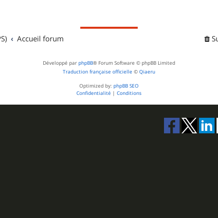
S)
Accueil forum
S
Développé par
phpBB
® Forum Software © phpBB Limited
Traduction française officielle
©
Qiaeru
Optimized by:
phpBB SEO
Confidentialité
|
Conditions