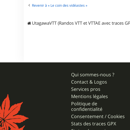
t
e
Revenir à « Le coin des vidéastes »
r
R
F
UtagawaVTT (Randos VTT et VTTAE avec traces GP
X
-
B
e
n
Qui sommes-nous ?
Contact & Logos
Services pros
Mentions légales
Politique de
confidentialité
Consentement / Cookies
Stats des traces GPX