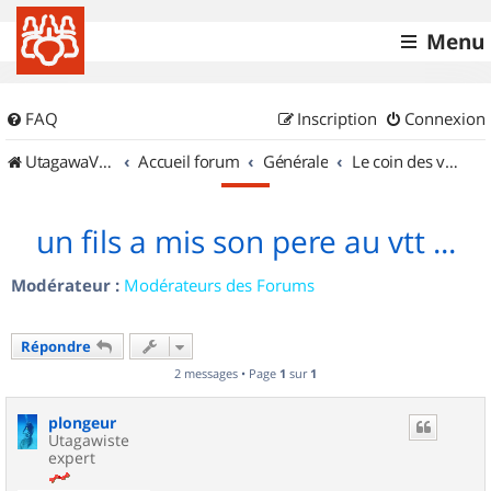
Menu
FAQ
Inscription
Connexion
UtagawaVTT (Randos VTT et VTTAE avec traces GPS)
Accueil forum
Générale
Le coin des vidéastes
un fils a mis son pere au vtt ...
Modérateur :
Modérateurs des Forums
Répondre
2 messages • Page
1
sur
1
plongeur
Utagawiste
expert