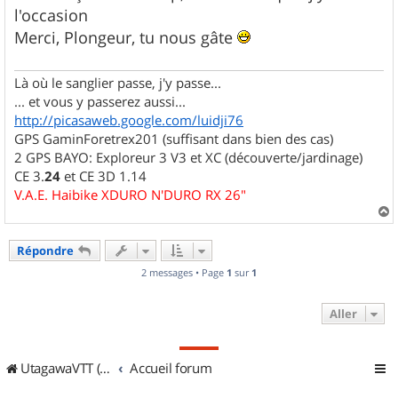
g
l'occasion
e
Merci, Plongeur, tu nous gâte
Là où le sanglier passe, j'y passe...
... et vous y passerez aussi...
http://picasaweb.google.com/luidji76
GPS GaminForetrex201 (suffisant dans bien des cas)
2 GPS BAYO: Exploreur 3 V3 et XC (découverte/jardinage)
CE 3.
24
et CE 3D 1.14
V.A.E. Haibike XDURO N'DURO RX 26"
a
u
Répondre
t
2 messages • Page
1
sur
1
Aller
UtagawaVTT (Randos VTT et VTTAE avec traces GPS)
Accueil forum