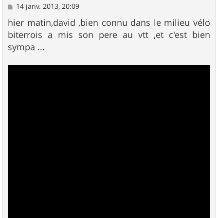
M
14 janv. 2013, 20:09
e
s
hier matin,david ,bien connu dans le milieu vélo
s
biterrois a mis son pere au vtt ,et c'est bien
a
g
sympa ...
e