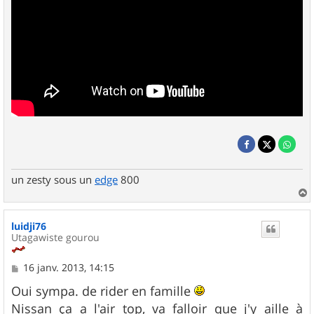
un zesty sous un
edge
800
a
u
luidji76
t
Utagawiste gourou
M
16 janv. 2013, 14:15
e
s
Oui sympa. de rider en famille
s
Nissan ça a l'air top, va falloir que j'y aille à
a