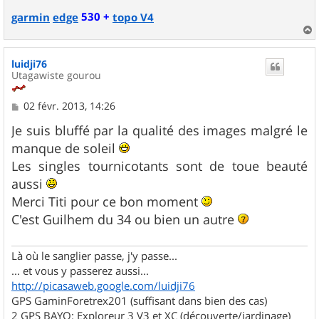
530 +
garmin
edge
topo V4
a
u
luidji76
t
Utagawiste gourou
M
02 févr. 2013, 14:26
e
s
Je suis bluffé par la qualité des images malgré le
s
manque de soleil
a
g
Les singles tournicotants sont de toue beauté
e
aussi
Merci Titi pour ce bon moment
C'est Guilhem du 34 ou bien un autre
Là où le sanglier passe, j'y passe...
... et vous y passerez aussi...
http://picasaweb.google.com/luidji76
GPS GaminForetrex201 (suffisant dans bien des cas)
2 GPS BAYO: Exploreur 3 V3 et XC (découverte/jardinage)