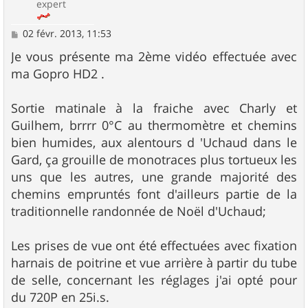
expert
M
02 févr. 2013, 11:53
e
s
Je vous présente ma 2ème vidéo effectuée avec
s
ma Gopro HD2 .
a
g
e
Sortie matinale à la fraiche avec Charly et
Guilhem, brrrr 0°C au thermomètre et chemins
bien humides, aux alentours d 'Uchaud dans le
Gard, ça grouille de monotraces plus tortueux les
uns que les autres, une grande majorité des
chemins empruntés font d'ailleurs partie de la
traditionnelle randonnée de Noël d'Uchaud;
Les prises de vue ont été effectuées avec fixation
harnais de poitrine et vue arrière à partir du tube
de selle, concernant les réglages j'ai opté pour
du 720P en 25i.s.