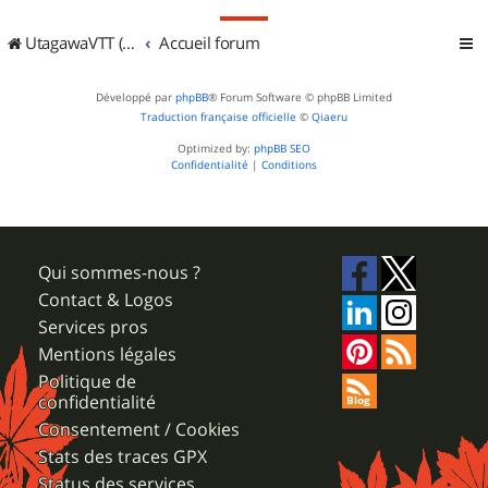
UtagawaVTT (Randos VTT et VTTAE avec traces GPS)
Accueil forum
Développé par
phpBB
® Forum Software © phpBB Limited
Traduction française officielle
©
Qiaeru
Optimized by:
phpBB SEO
Confidentialité
|
Conditions
Qui sommes-nous ?
Contact & Logos
Services pros
Mentions légales
Politique de
confidentialité
Consentement / Cookies
Stats des traces GPX
Status des services