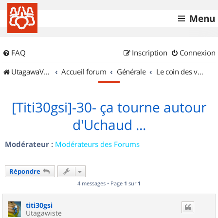
Menu
FAQ
Inscription
Connexion
UtagawaVTT (Randos VTT et VTTAE avec traces GPS)
Accueil forum
Générale
Le coin des vidéastes
[Titi30gsi]-30- ça tourne autour
d'Uchaud ...
Modérateur :
Modérateurs des Forums
Répondre
4 messages • Page
1
sur
1
titi30gsi
Utagawiste