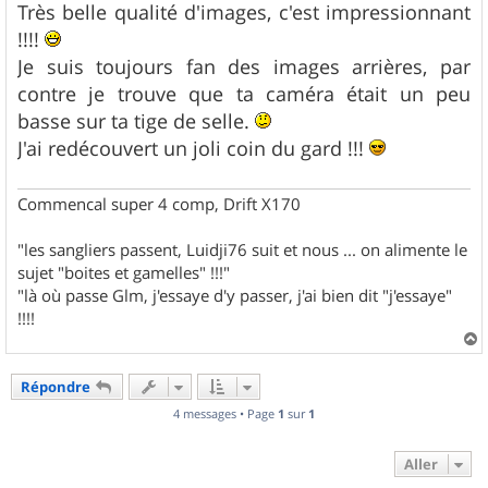
s
Très belle qualité d'images, c'est impressionnant
s
!!!!
a
g
Je suis toujours fan des images arrières, par
e
contre je trouve que ta caméra était un peu
basse sur ta tige de selle.
J'ai redécouvert un joli coin du gard !!!
Commencal super 4 comp, Drift X170
"les sangliers passent, Luidji76 suit et nous ... on alimente le
sujet "boites et gamelles" !!!"
"là où passe Glm, j'essaye d'y passer, j'ai bien dit "j'essaye"
!!!!
a
u
Répondre
t
4 messages • Page
1
sur
1
Aller