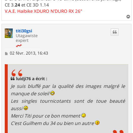
CE 3.
24
et CE 3D 1.14
V.A.E. Haibike XDURO N'DURO RX 26"
a
u
titi30gsi
t
Utagawiste
expert
M
02 févr. 2013, 16:43
e
s
s
a
g
luidji76 a écrit :
e
Je suis bluffé par la qualité des images malgré le
manque de soleil
Les singles tournicotants sont de toue beauté
aussi
Merci Titi pour ce bon moment
C'est Guilhem du 34 ou bien un autre