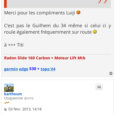
Merci pour les compliments Luiji
C'est pas le Guilhem du 34 même si celui ci y
roule également fréquemment sur route
à +++ Titi
Radon Slide 160 Carbon + Moteur Lift Mtb
530 +
garmin
edge
topo V4
a
u
t
barthoum
Utagawiste accro
M
03 févr. 2013, 14:18
e