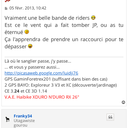
M
05 févr. 2013, 10:42
e
s
Vraiment une belle bande de riders
s
Est ce le vent qui a fait tomber JP, ou as tu
a
g
éternué
e
Ça l'apprendra de prendre un raccourci pour te
dépasser
Là où le sanglier passe, j'y passe...
... et vous y passerez aussi...
http://picasaweb.google.com/luidji76
GPS GaminForetrex201 (suffisant dans bien des cas)
2 GPS BAYO: Exploreur 3 V3 et XC (découverte/jardinage)
CE 3.
24
et CE 3D 1.14
V.A.E. Haibike XDURO N'DURO RX 26"
a
u
Franky34
t
Utagawiste
gourou