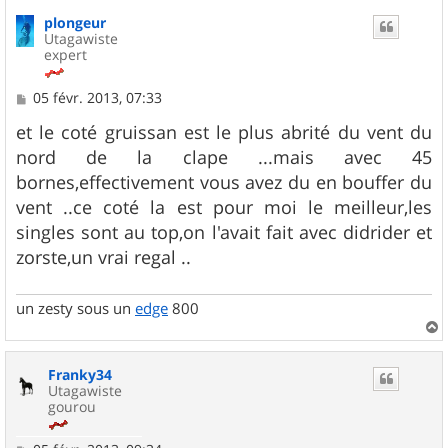
u
plongeur
t
Utagawiste
expert
M
05 févr. 2013, 07:33
e
s
et le coté gruissan est le plus abrité du vent du
s
nord de la clape ...mais avec 45
a
g
bornes,effectivement vous avez du en bouffer du
e
vent ..ce coté la est pour moi le meilleur,les
singles sont au top,on l'avait fait avec didrider et
zorste,un vrai regal ..
un zesty sous un
edge
800
a
u
Franky34
t
Utagawiste
gourou