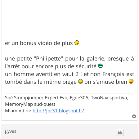
et un bonus vidéo de plus
une petite "Philipette" pour la galerie, presque à
l'arrêt pour encore plus de sécurité
un homme avertit en vaut 2 ! et non François est
tombé dans le même piege
on s'amuse bien
Spé Stumpjumper Expert Evo, Egde305, TwoNav sportiva,
MemoryMap sud-ouest
Miam Vtt =>
http://jpr31.blogspot.fr/
a
u
j.yves
t