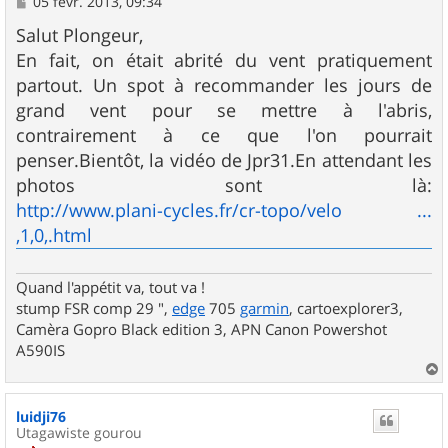
M
05 févr. 2013, 09:34
e
s
Salut Plongeur,
s
En fait, on était abrité du vent pratiquement
a
g
partout. Un spot à recommander les jours de
e
grand vent pour se mettre à l'abris,
contrairement à ce que l'on pourrait
penser.Bientôt, la vidéo de Jpr31.En attendant les
photos sont là:
http://www.plani-cycles.fr/cr-topo/velo ...
,1,0,.html
Quand l'appétit va, tout va !
stump FSR comp 29 ",
edge
705
garmin
, cartoexplorer3,
Camèra Gopro Black edition 3, APN Canon Powershot
A590IS
a
u
luidji76
t
Utagawiste gourou