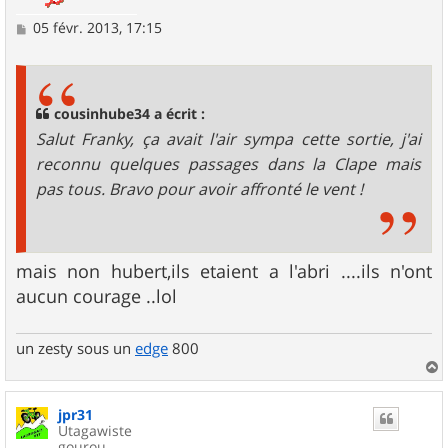
M
05 févr. 2013, 17:15
e
s
s
a
g
cousinhube34 a écrit :
e
Salut Franky, ça avait l'air sympa cette sortie, j'ai
reconnu quelques passages dans la Clape mais
pas tous. Bravo pour avoir affronté le vent !
mais non hubert,ils etaient a l'abri ....ils n'ont
aucun courage ..lol
un zesty sous un
edge
800
a
u
jpr31
t
Utagawiste
gourou