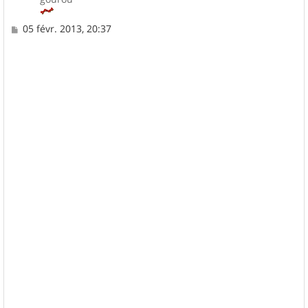
M
05 févr. 2013, 20:37
e
s
s
a
g
e