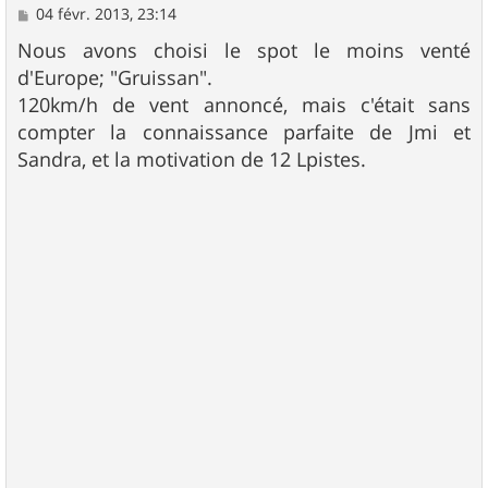
M
04 févr. 2013, 23:14
e
s
Nous avons choisi le spot le moins venté
s
d'Europe; "Gruissan".
a
g
120km/h de vent annoncé, mais c'était sans
e
compter la connaissance parfaite de Jmi et
Sandra, et la motivation de 12 Lpistes.