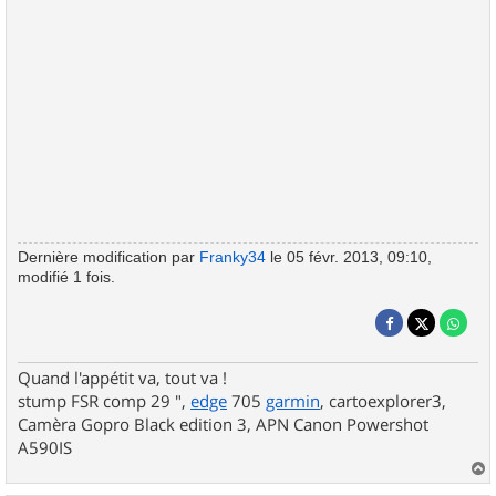
Dernière modification par
Franky34
le 05 févr. 2013, 09:10,
modifié 1 fois.
Quand l'appétit va, tout va !
stump FSR comp 29 ",
edge
705
garmin
, cartoexplorer3,
Camèra Gopro Black edition 3, APN Canon Powershot
A590IS
a