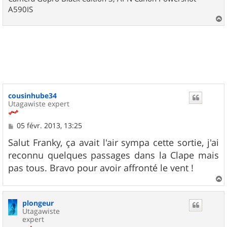
A590IS
a
u
t
cousinhube34
Utagawiste expert
M
05 févr. 2013, 13:25
e
s
Salut Franky, ça avait l'air sympa cette sortie, j'ai
s
reconnu quelques passages dans la Clape mais
a
g
pas tous. Bravo pour avoir affronté le vent !
e
a
u
plongeur
t
Utagawiste
expert