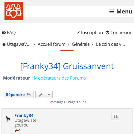
Menu
FAQ
Inscription
Connexion
UtagawaVTT (Randos VTT et VTTAE avec traces GPS)
Accueil forum
Générale
Le coin des vidéastes
[Franky34] Gruissanvent
Modérateur :
Modérateurs des Forums
Répondre
9 messages • Page
1
sur
1
Franky34
Utagawiste
gourou