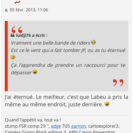
M
05 févr. 2013, 11:06
e
s
s
a
g
luidji76 a écrit :
e
Vraiment une belle bande de riders
Est ce le vent qui a fait tomber JP, ou as tu éternué
Ça l'apprendra de prendre un raccourci pour te
dépasser
J'ai éternué. Le meilleur, c'est que Labeu a pris la
même au même endroit, juste derrière.
Quand l'appétit va, tout va !
stump FSR comp 29 ",
edge
705
garmin
, cartoexplorer3,
Camèra Gopro Black edition 3, APN Canon Powershot