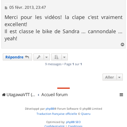
M
05 févr. 2013, 23:47
e
s
Merci pour les vidéos! la clape c'est vraiment
s
excellent!
a
g
Il est classe le bike de Sandra ... cannondale ...
e
yeah!
a
u
Répondre
t
9 messages • Page
1
sur
1
Aller
UtagawaVTT (Randos VTT et VTTAE avec traces GPS)
Accueil forum
Développé par
phpBB
® Forum Software © phpBB Limited
Traduction française officielle
©
Qiaeru
Optimized by:
phpBB SEO
Confidentialité
|
Conditions