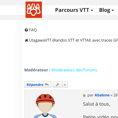
Parcours VTT
Blog
FAQ
UtagawaVTT (Randos VTT et VTTAE avec traces GP
Modérateur :
Modérateurs des Forums
Répondre
M
par
Abalone
»
26
e
s
Salut à tous,
s
a
g
Petite vidéo po