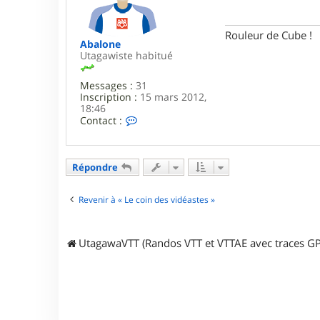
n
g
5
e
3
Rouleur de Cube !
Abalone
Utagawiste habitué
Messages :
31
Inscription :
15 mars 2012,
18:46
C
Contact :
o
n
t
a
Répondre
c
t
e
Revenir à « Le coin des vidéastes »
r
A
b
UtagawaVTT (Randos VTT et VTTAE avec traces GP
a
l
o
n
e