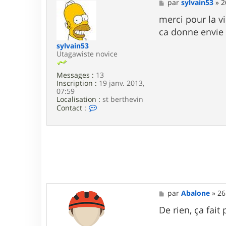
a
M
par
sylvain53
»
2
c
e
t
s
merci pour la v
e
s
ca donne envie
r
a
g
g
sylvain53
e
e
Utagawiste novice
g
r
e
Messages :
13
y
Inscription :
19 janv. 2013,
07:59
Localisation :
st berthevin
C
Contact :
o
n
t
a
c
t
e
r
s
y
M
par
Abalone
»
26
l
e
v
s
De rien, ça fait 
a
s
i
a