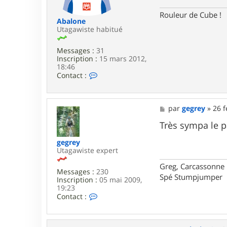
7
e
6
Rouleur de Cube !
Abalone
Utagawiste habitué
Messages :
31
Inscription :
15 mars 2012,
18:46
C
Contact :
o
n
t
a
M
par
gegrey
»
26 f
c
e
t
s
Très sympa le p
e
s
r
a
gegrey
A
g
Utagawiste expert
b
e
a
Greg, Carcassonne
Messages :
230
l
Spé Stumpjumper
Inscription :
05 mai 2009,
o
19:23
n
C
e
Contact :
o
n
t