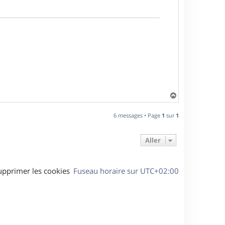
H
a
u
6 messages • Page
1
sur
1
t
Aller
upprimer les cookies
Fuseau horaire sur
UTC+02:00