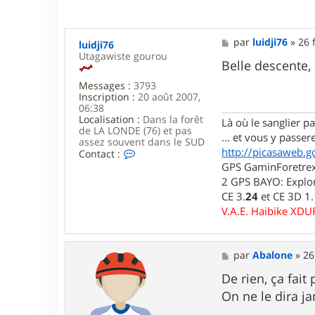
M
par
luidji76
»
26 
luidji76
e
Utagawiste gourou
s
Belle descente,
s
Messages :
3793
a
Inscription :
20 août 2007,
g
06:38
e
Localisation :
Dans la forêt
Là où le sanglier pas
de LA LONDE (76) et pas
... et vous y passere
assez souvent dans le SUD
http://picasaweb.g
C
Contact :
o
GPS GaminForetrex2
n
2 GPS BAYO: Explor
t
CE 3.
24
et CE 3D 1
a
c
V.A.E. Haibike XD
t
e
r
l
M
par
Abalone
»
26
u
e
i
s
De rien, ça fait p
d
s
On ne le dira ja
j
a
i
g