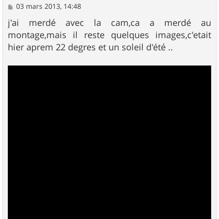
M
03 mars 2013, 14:48
e
s
j'ai merdé avec la cam,ca a merdé au
s
montage,mais il reste quelques images,c'etait
a
g
hier aprem 22 degres et un soleil d'été ..
e