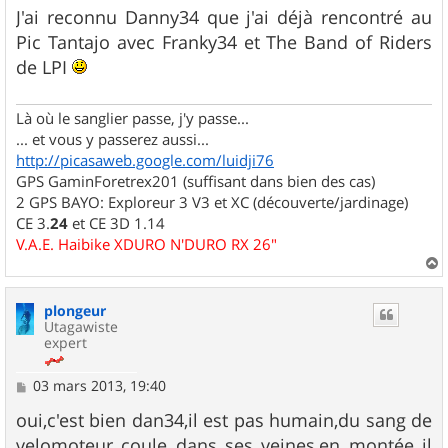
g
J'ai reconnu Danny34 que j'ai déjà rencontré au
e
Pic Tantajo avec Franky34 et The Band of Riders
de LPI
Là où le sanglier passe, j'y passe...
... et vous y passerez aussi...
http://picasaweb.google.com/luidji76
GPS GaminForetrex201 (suffisant dans bien des cas)
2 GPS BAYO: Exploreur 3 V3 et XC (découverte/jardinage)
CE 3.
24
et CE 3D 1.14
V.A.E. Haibike XDURO N'DURO RX 26"
a
u
plongeur
t
Utagawiste
expert
M
03 mars 2013, 19:40
e
s
oui,c'est bien dan34,il est pas humain,du sang de
s
velomoteur coule dans ses veines,en montée il