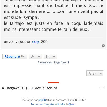
a
g
est impressionnant de facilité..il mets tout le
e
monde loin derriere ....lol...on lui en veut pas ,il
est super sympa ..
le tantajo est juste en face la coquillade,mais
moins interessant comme terrain de jeux ..
un zesty sous un
edge
800
a
u
Répondre
t
3 messages • Page
1
sur
1
Aller
UtagawaVTT (Randos VTT et VTTAE avec traces GPS)
Accueil forum
Développé par
phpBB
® Forum Software © phpBB Limited
Traduction française officielle
©
Qiaeru