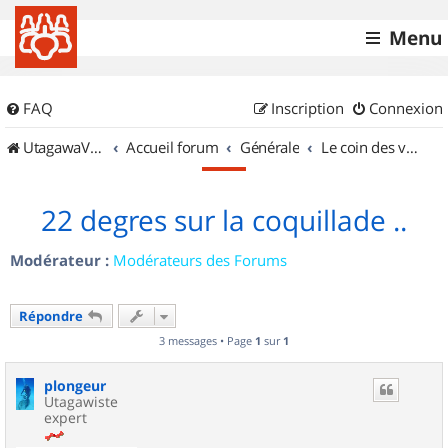
Menu
FAQ
Inscription
Connexion
UtagawaVTT (Randos VTT et VTTAE avec traces GPS)
Accueil forum
Générale
Le coin des vidéastes
22 degres sur la coquillade ..
Modérateur :
Modérateurs des Forums
Répondre
3 messages • Page
1
sur
1
plongeur
Utagawiste
expert