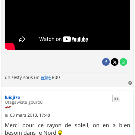
un zesty sous un
edge
800
a
u
luidji76
t
Utagawiste gourou
M
03 mars 2013, 17:48
e
s
Merci pour ce rayon de soleil, on en a bien
s
besoin dans le Nord
a