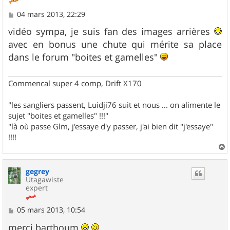
M
04 mars 2013, 22:29
e
s
vidéo sympa, je suis fan des images arrières
s
avec en bonus une chute qui mérite sa place
a
g
dans le forum "boites et gamelles"
e
Commencal super 4 comp, Drift X170
"les sangliers passent, Luidji76 suit et nous ... on alimente le
sujet "boites et gamelles" !!!"
"là où passe Glm, j'essaye d'y passer, j'ai bien dit "j'essaye"
!!!!
a
u
gegrey
t
Utagawiste
expert
M
05 mars 2013, 10:54
e
s
merci barthoum