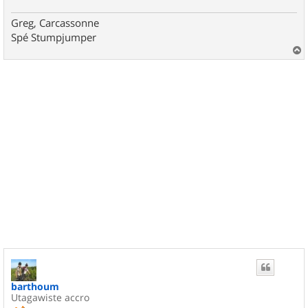
Greg, Carcassonne
Spé Stumpjumper
a
u
t
barthoum
Utagawiste accro