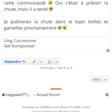
cette communauté
Oui c'était à prévoir la
chute, mais il a tenté
Je publierais la chute dans le topic boîtes et
gamelles prochainement
Greg, Carcassonne
Spé Stumpjumper
a
u
Répondre
t
6 messages • Page
1
sur
1
Aller
UtagawaVTT (Randos VTT et VTTAE avec traces GPS)
Accueil forum
Développé par
phpBB
® Forum Software © phpBB Limited
Traduction française officielle
©
Qiaeru