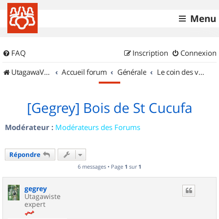
Menu
FAQ
Inscription
Connexion
UtagawaVTT (Randos VTT et VTTAE avec traces GPS)
Accueil forum
Générale
Le coin des vidéastes
[Gegrey] Bois de St Cucufa
Modérateur :
Modérateurs des Forums
Répondre
6 messages • Page
1
sur
1
gegrey
Utagawiste
expert