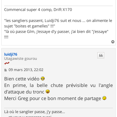
Commencal super 4 comp, Drift X170
"les sangliers passent, Luidji76 suit et nous ... on alimente le
sujet "boites et gamelles" !!!"
"là où passe Glm, j'essaye d'y passer, j'ai bien dit "j'essaye"
!!!!
a
u
luidji76
t
Utagawiste gourou
M
09 mars 2013, 22:02
e
s
Bien cette vidéo
s
En prime, la belle chute prévisible vu l'angle
a
g
d'attaque du tronc
e
Merci Greg pour ce bon moment de partage
Là où le sanglier passe, j'y passe...
... et vous y passerez aussi...