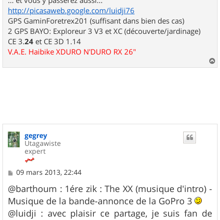
http://picasaweb.google.com/luidji76
GPS GaminForetrex201 (suffisant dans bien des cas)
2 GPS BAYO: Exploreur 3 V3 et XC (découverte/jardinage)
CE 3.
24
et CE 3D 1.14
V.A.E. Haibike XDURO N'DURO RX 26"
a
u
t
gegrey
Utagawiste
expert
M
09 mars 2013, 22:44
e
s
@barthoum : 1ére zik : The XX (musique d'intro) -
s
Musique de la bande-annonce de la GoPro 3
a
g
@luidji : avec plaisir ce partage, je suis fan de
e