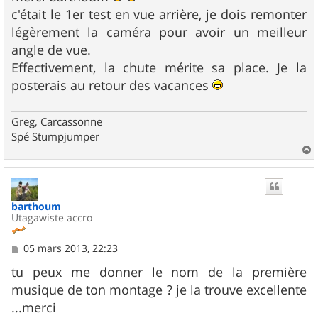
s
c'était le 1er test en vue arrière, je dois remonter
a
g
légèrement la caméra pour avoir un meilleur
e
angle de vue.
Effectivement, la chute mérite sa place. Je la
posterais au retour des vacances
Greg, Carcassonne
Spé Stumpjumper
a
u
t
barthoum
Utagawiste accro
M
05 mars 2013, 22:23
e
s
tu peux me donner le nom de la première
s
musique de ton montage ? je la trouve excellente
a
g
...merci
e