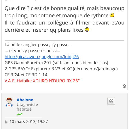
e
s
Que dire ? c'est de bonne qualité, mais beaucoup
s
trop long, monotone et manque de rythme
a
g
Il te faudrait un collègue à filmer devant et/ou
e
derrière et insérer qq plans fixes
Là où le sanglier passe, j'y passe...
... et vous y passerez aussi...
http://picasaweb.google.com/luidji76
GPS GaminForetrex201 (suffisant dans bien des cas)
2 GPS BAYO: Exploreur 3 V3 et XC (découverte/jardinage)
CE 3.
24
et CE 3D 1.14
V.A.E. Haibike XDURO N'DURO RX 26"
a
u
Abalone
t
Utagawiste
habitué
M
10 mars 2013, 19:27
e