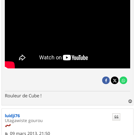
Rouleur de Cube !
a
u
luidji76
t
Utagawiste gourou
M
09 mars 2013, 21:50