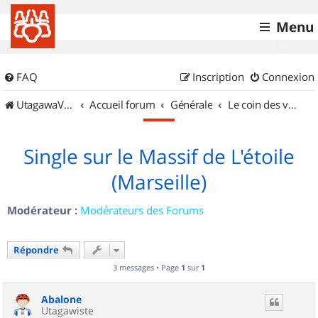
Menu
FAQ
Inscription
Connexion
UtagawaVTT (Randos VTT et VTTAE avec traces GPS)
Accueil forum
Générale
Le coin des vidéastes
Single sur le Massif de L'étoile
(Marseille)
Modérateur :
Modérateurs des Forums
Répondre
3 messages • Page
1
sur
1
Abalone
Utagawiste