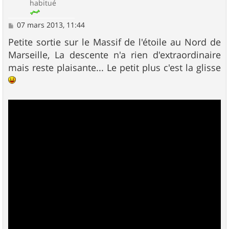
habitué
M
07 mars 2013, 11:44
e
s
Petite sortie sur le Massif de l'étoile au Nord de
s
Marseille, La descente n'a rien d'extraordinaire
a
g
mais reste plaisante... Le petit plus c'est la glisse
e