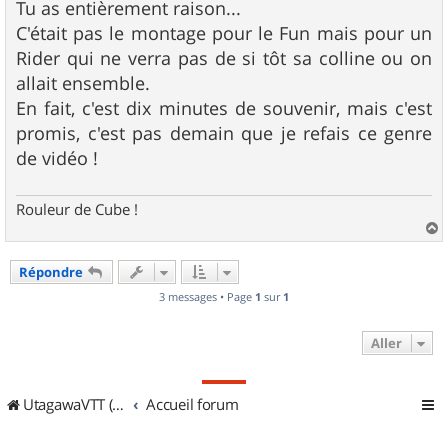
s
Tu as entièrement raison...
s
C'était pas le montage pour le Fun mais pour un
a
g
Rider qui ne verra pas de si tôt sa colline ou on
e
allait ensemble.
En fait, c'est dix minutes de souvenir, mais c'est
promis, c'est pas demain que je refais ce genre
de vidéo !
Rouleur de Cube !
a
u
Répondre
t
3 messages • Page
1
sur
1
Aller
UtagawaVTT (Randos VTT et VTTAE avec traces GPS)
Accueil forum