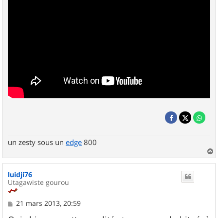
un zesty sous un
edge
800
a
u
luidji76
t
Utagawiste gourou
M
21 mars 2013, 20:59
e