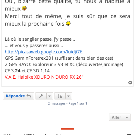
s
Oui, bizarre cette qualité, tu nous a habitué à
s
mieux
a
g
Merci tout de même, je suis sûr que ce sera
e
mieux la prochaine fois
Là où le sanglier passe, j'y passe...
... et vous y passerez aussi...
http://picasaweb.google.com/luidji76
GPS GaminForetrex201 (suffisant dans bien des cas)
2 GPS BAYO: Exploreur 3 V3 et XC (découverte/jardinage)
CE 3.
24
et CE 3D 1.14
V.A.E. Haibike XDURO N'DURO RX 26"
a
u
Répondre
t
2 messages • Page
1
sur
1
Aller