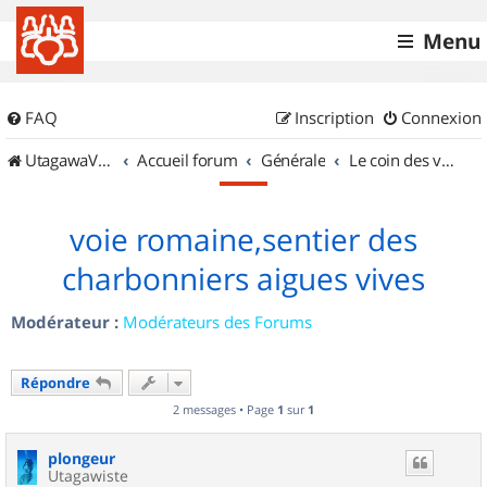
Menu
FAQ
Inscription
Connexion
UtagawaVTT (Randos VTT et VTTAE avec traces GPS)
Accueil forum
Générale
Le coin des vidéastes
voie romaine,sentier des
charbonniers aigues vives
Modérateur :
Modérateurs des Forums
Répondre
2 messages • Page
1
sur
1
plongeur
Utagawiste