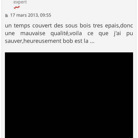
expert
M
17 mars 2013, 09:55
e
s
un temps couvert des sous bois tres epais,donc
s
une mauvaise qualité,voila ce que j'ai pu
a
g
sauver,heureusement bob est la ...
e