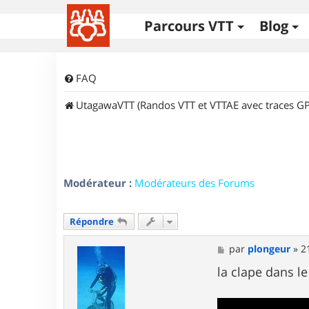
Parcours VTT
Blog
FAQ
UtagawaVTT (Randos VTT et VTTAE avec traces GP
Modérateur :
Modérateurs des Forums
Répondre
M
par
plongeur
»
2
e
s
la clape dans le
s
a
g