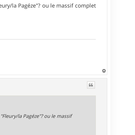
leury/la Pagéze"? ou le massif complet
H
a
u
t
"Fleury/la Pagéze"? ou le massif