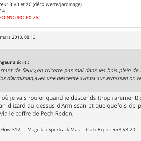
eur 3 V3 et XC (découverte/jardinage)
.14
URO N'DURO RX 26"
 mars 2013, 08:13
ngeur a écrit :
rtant de fleury,on tricotte pas mal dans les bois plein de 
ns d'armissan,avec une descente sympa sur armissan on rem
t où je vais rouler quand je descends (trop rarement) 
n d'izard au dessus d'Armissan et quelquefois de p
 via le coffre de Pech Redon.
X Flow 312, -- Magellan Sportrack Map -- CartoExploreur3 V3.20