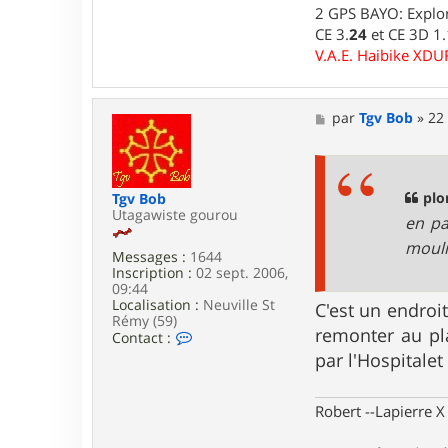
n
2 GPS BAYO: Explor
t
CE 3.
24
et CE 3D 1
a
c
V.A.E. Haibike XD
t
e
r
l
M
par
Tgv Bob
»
22
u
e
i
s
d
s
j
a
i
g
plo
Tgv Bob
7
e
Utagawiste gourou
en pa
6
mouli
Messages :
1644
Inscription :
02 sept. 2006,
09:44
Localisation :
Neuville St
C'est un endroi
Rémy (59)
remonter au pla
C
Contact :
o
par l'Hospitalet
n
t
a
Robert --Lapierre 
c
t
e