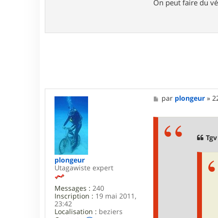
On peut faire du vé
r
T
g
v
B
o
b
M
par
plongeur
»
2
e
s
s
a
g
Tgv
e
plongeur
Utagawiste expert
Messages :
240
Inscription :
19 mai 2011,
23:42
Localisation :
beziers