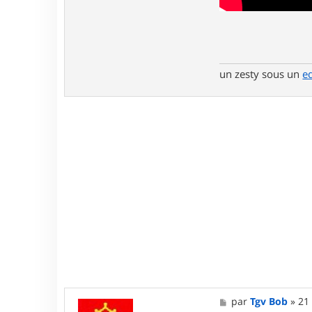
un zesty sous un
e
M
par
Tgv Bob
»
21
e