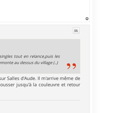
H
a
u
t
singles tout en relance,puis les
onte au dessus du village (..)
sur Salles d'Aude. Il m'arrive même de
ousser jusqu'à la couleuvre et retour