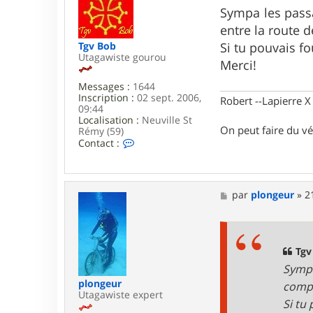
s
Sympa les passa
s
entre la route d
a
g
Tgv Bob
Si tu pouvais fou
e
Utagawiste gourou
Merci!
Messages :
1644
Inscription :
02 sept. 2006,
Robert --Lapierre 
09:44
Localisation :
Neuville St
On peut faire du vé
Rémy (59)
C
Contact :
o
n
t
a
M
par
plongeur
»
2
c
e
t
s
e
s
r
a
T
g
Tgv
g
e
v
Sympa
B
plongeur
compl
o
Utagawiste expert
b
Si tu 