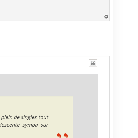
H
a
u
t
 plein de singles tout
 descente sympa sur