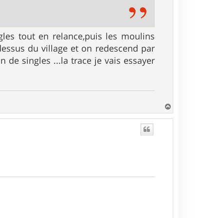
gles tout en relance,puis les moulins
essus du village et on redescend par
de singles ...la trace je vais essayer
H
a
u
t