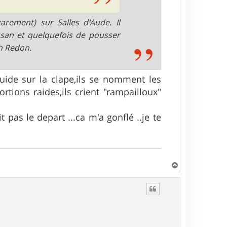
arement) sur Salles d'Aude. Il
san et quelquefois de pousser
ch Redon.
uide sur la clape,ils se nomment les
tions raides,ils crient "rampailloux"
t pas le depart ...ca m'a gonflé ..je te
H
a
u
t