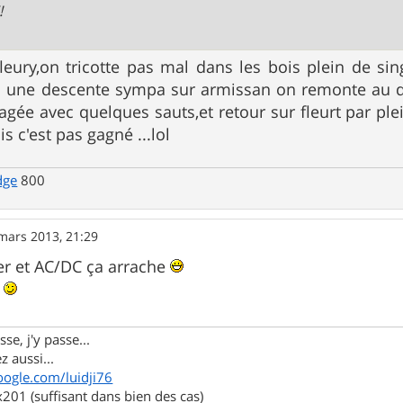
!
leury,on tricotte pas mal dans les bois plein de sin
c une descente sympa sur armissan on remonte au d
e avec quelques sauts,et retour sur fleurt par plein 
s c'est pas gagné ...lol
dge
800
mars 2013, 21:29
per et AC/DC ça arrache
r
se, j'y passe...
z aussi...
oogle.com/luidji76
01 (suffisant dans bien des cas)