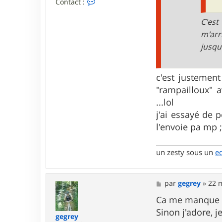
C
Contact :
o
n
C'est
t
a
m'arr
c
jusqu
t
e
r
p
c'est justemen
l
o
"rampailloux" a
n
...lol
g
e
j'ai essayé de p
u
l'envoie pa mp ;s
r
un zesty sous un
e
M
par
gegrey
»
22 
e
s
Ca me manque 
s
Sinon j'adore, j
a
gegrey