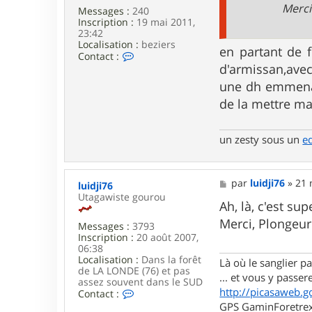
Merci
Messages :
240
Inscription :
19 mai 2011,
23:42
Localisation :
beziers
en partant de f
C
Contact :
o
d'armissan,ave
n
une dh emmenagé
t
a
de la mettre mai
c
t
e
un zesty sous un
e
r
p
l
o
M
par
luidji76
»
21 
luidji76
n
e
Utagawiste gourou
g
s
Ah, là, c'est su
e
s
Merci, Plongeu
u
Messages :
3793
a
r
Inscription :
20 août 2007,
g
06:38
e
Localisation :
Dans la forêt
Là où le sanglier pas
de LA LONDE (76) et pas
... et vous y passere
assez souvent dans le SUD
http://picasaweb.g
C
Contact :
o
GPS GaminForetrex2