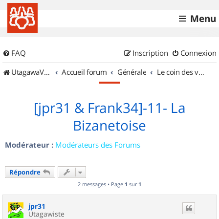
Menu
FAQ
Inscription
Connexion
UtagawaVTT (Randos VTT et VTTAE avec traces GPS)
Accueil forum
Générale
Le coin des vidéastes
[jpr31 & Frank34]-11- La
Bizanetoise
Modérateur :
Modérateurs des Forums
Répondre
2 messages • Page
1
sur
1
jpr31
Utagawiste