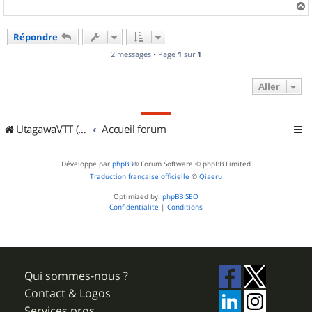
a
u
Répondre
t
2 messages • Page
1
sur
1
Aller
UtagawaVTT (Randos VTT et VTTAE avec traces GPS)
Accueil forum
Développé par
phpBB
® Forum Software © phpBB Limited
Traduction française officielle
©
Qiaeru
Optimized by:
phpBB SEO
Confidentialité
|
Conditions
Qui sommes-nous ?
Contact & Logos
Services pros