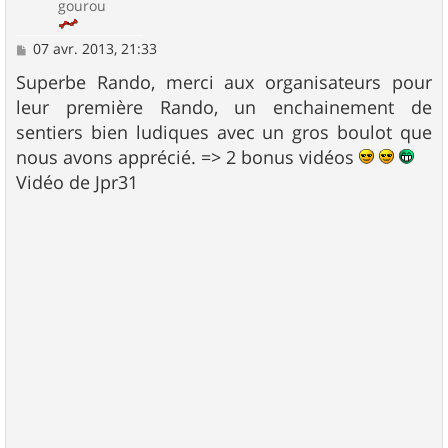
gourou
M
07 avr. 2013, 21:33
e
s
Superbe Rando, merci aux organisateurs pour
s
leur première Rando, un enchainement de
a
g
sentiers bien ludiques avec un gros boulot que
e
nous avons apprécié. => 2 bonus vidéos
Vidéo de Jpr31