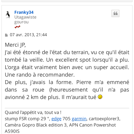
a
u
Franky34
t
Utagawiste
gourou
M
07 avr. 2013, 21:44
e
s
Merci JP,
s
J'ai été étonné de l'état du terrain, vu ce qu'il était
a
g
tombé la veille. Un excellent spot lorsqu'il a plu.
e
L'orga était vraiment bien avec un super accueil.
Une rando à recommander.
De plus, j'avais la forme. Pierre m'a emmené
dans sa roue (heureusement qu'il n'a pas
avionné 2 km de plus. Il m'aurait tué
Quand l'appétit va, tout va !
stump FSR comp 29 ",
edge
705
garmin
, cartoexplorer3,
Camèra Gopro Black edition 3, APN Canon Powershot
A590IS