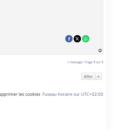
H
a
u
1 message • Page
1
sur
1
t
Aller
upprimer les cookies
Fuseau horaire sur
UTC+02:00