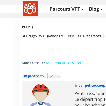
Parcours VTT
Blog
FAQ
UtagawaVTT (Randos VTT et VTTAE avec traces GP
Modérateur :
Modérateurs des Forums
Répondre
M
par
peticoucoup
e
s
Petit retour sur
s
Le départ trop 
a
g
pour bouchonne