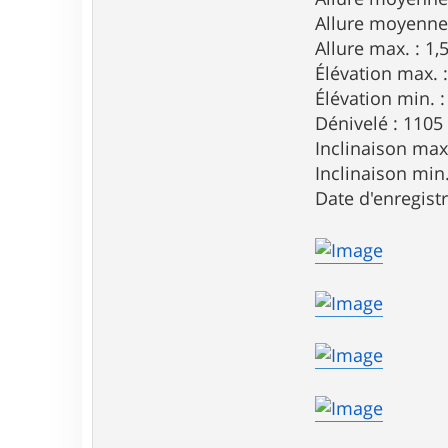
p
i
Allure moyenne
e
Allure max. : 1
r
Élévation max. 
Élévation min. :
Dénivelé : 1105
Inclinaison max
Inclinaison min.
Date d'enregist