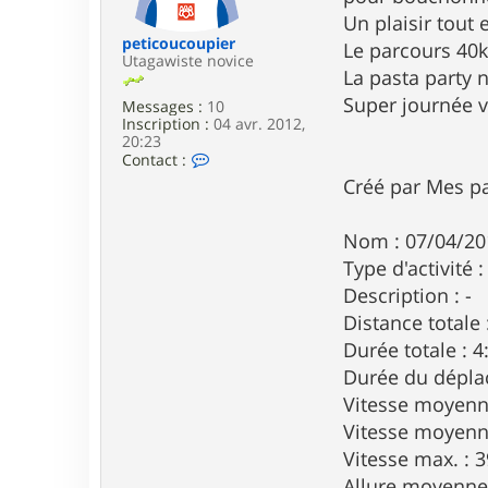
e
Un plaisir tout
peticoucoupier
Le parcours 40km
Utagawiste novice
La pasta party n
Super journée v
Messages :
10
Inscription :
04 avr. 2012,
20:23
C
Contact :
o
Créé par Mes pa
n
t
a
Nom : 07/04/20
c
t
Type d'activité 
e
Description : -
r
p
Distance totale 
e
Durée totale : 4
t
i
Durée du dépla
c
o
Vitesse moyenne
u
Vitesse moyenne
c
o
Vitesse max. : 
u
Allure moyenne 