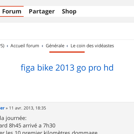
Forum
Partager
Shop
S)
Accueil forum
Générale
Le coin des vidéastes
figa bike 2013 go pro hd
ier
»
11 avr. 2013, 18:35
 la journée:
tard 8h45 arrivé a 7h30
r les 10 premier kilomètres dommage.