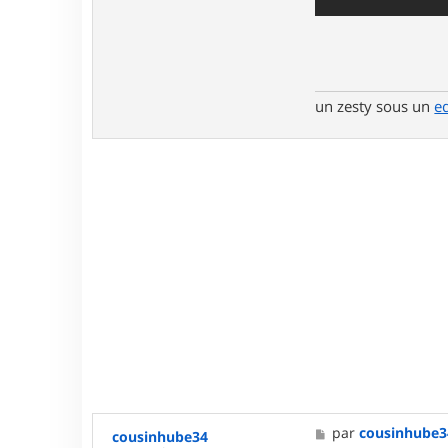
un zesty sous un
e
M
par
cousinhube3
cousinhube34
e