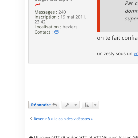
Par c
n
h
domma
Messages :
240
u
Inscription :
19 mai 2011,
super
b
23:42
e
Localisation :
beziers
3
C
Contact :
4
o
on te fait confia
n
t
a
un zesty sous un
e
c
t
e
r
p
l
o
n
g
e
Répondre
u
r
Revenir à « Le coin des vidéastes »
UtagawaVTT (Randos VTT et VTTAE avec traces GP