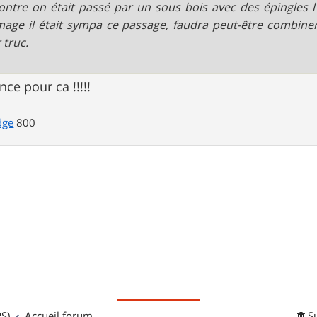
ontre on était passé par un sous bois avec des épingles l'
ge il était sympa ce passage, faudra peut-être combiner
 truc.
nce pour ca !!!!!
dge
800
S)
Accueil forum
S