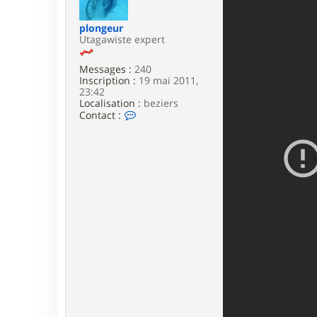
e
plongeur
Utagawiste expert
Messages :
240
Inscription :
19 mai 2011,
23:42
Localisation :
beziers
C
Contact :
o
n
t
a
c
t
e
r
p
l
o
n
g
e
u
r