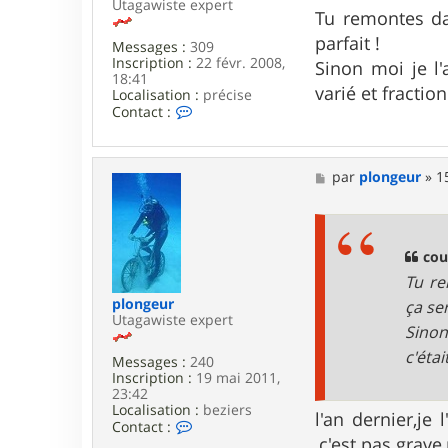
Utagawiste expert
s
Tu remontes da
s
parfait !
Messages :
309
a
Inscription :
22 févr. 2008,
g
Sinon moi je l'
18:41
e
varié et fractio
Localisation :
précise
C
Contact :
o
n
t
a
M
par
plongeur
»
1
c
e
t
s
e
s
r
a
c
g
cou
o
e
Tu re
u
s
plongeur
ça ser
i
Utagawiste expert
Sinon
n
h
c'éta
Messages :
240
u
Inscription :
19 mai 2011,
b
23:42
e
Localisation :
beziers
3
l'an dernier,je
C
Contact :
4
o
,c'est pas gra