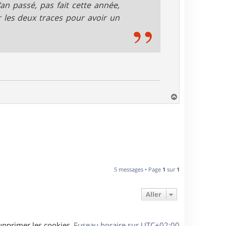
an passé, pas fait cette année,
 les deux traces pour avoir un
H
a
u
t
5 messages • Page
1
sur
1
Aller
upprimer les cookies
Fuseau horaire sur
UTC+02:00