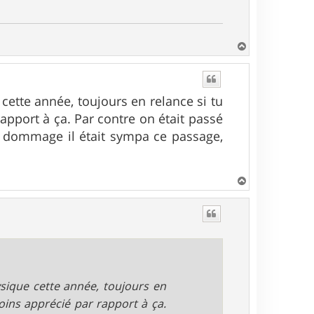
H
a
u
t
 cette année, toujours en relance si tu
apport à ça. Par contre on était passé
e, dommage il était sympa ce passage,
H
a
u
t
hysique cette année, toujours en
oins apprécié par rapport à ça.