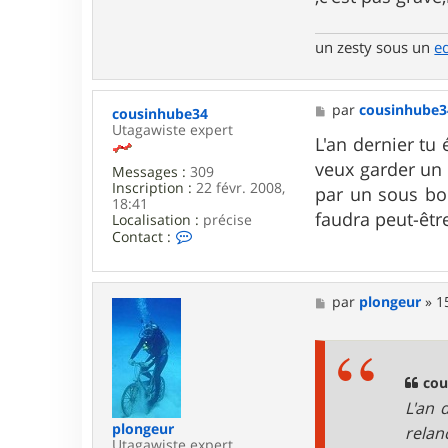
n
t
a
un zesty sous un
e
c
t
e
r
M
par
cousinhube3
cousinhube34
p
e
Utagawiste expert
l
s
L'an dernier tu 
o
s
veux garder un 
n
Messages :
309
a
g
Inscription :
22 févr. 2008,
g
par un sous boi
e
18:41
e
faudra peut-êtr
u
Localisation :
précise
r
C
Contact :
o
n
t
a
M
par
plongeur
»
1
c
e
t
s
e
s
r
a
c
g
cou
o
e
L'an 
u
s
plongeur
relan
i
Utagawiste expert