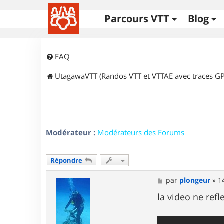
Parcours VTT
Blog
FAQ
UtagawaVTT (Randos VTT et VTTAE avec traces GP
Modérateur :
Modérateurs des Forums
Répondre
M
par
plongeur
»
1
e
s
la video ne refle
s
a
g