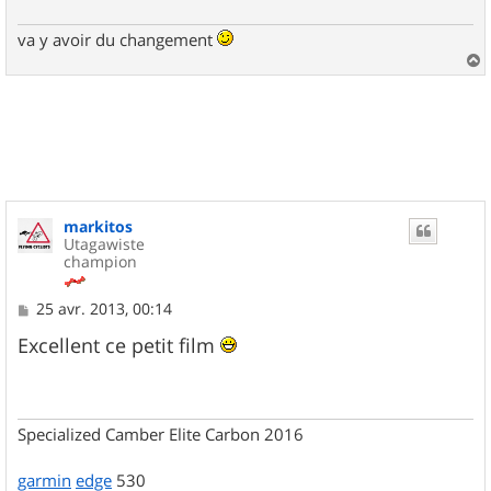
va y avoir du changement
a
u
t
markitos
Utagawiste
champion
M
25 avr. 2013, 00:14
e
s
Excellent ce petit film
s
a
g
e
Specialized Camber Elite Carbon 2016
garmin
edge
530