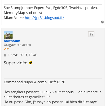
Spé Stumpjumper Expert Evo, Egde305, TwoNav sportiva,
MemoryMap sud-ouest
Miam Vtt =>
http://jpr31.blogspot.fr/
a
u
t
barthoum
Utagawiste accro
M
19 avr. 2013, 15:46
e
s
Super vidéo
s
a
g
e
Commencal super 4 comp, Drift X170
"les sangliers passent, Luidji76 suit et nous ... on alimente le
sujet "boites et gamelles" !!!"
"là où passe Glm, j'essaye d'y passer, j'ai bien dit "j'essaye"