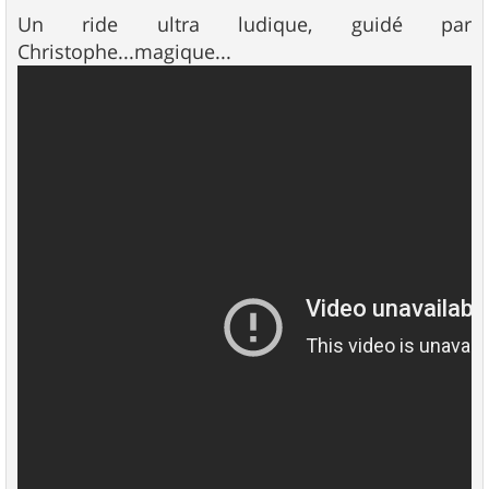
e
s
Un ride ultra ludique, guidé par
s
Christophe...magique...
a
g
e