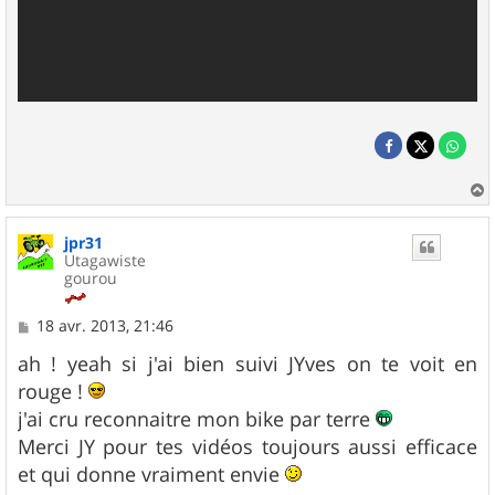
a
u
jpr31
t
Utagawiste
gourou
M
18 avr. 2013, 21:46
e
s
ah ! yeah si j'ai bien suivi JYves on te voit en
s
rouge !
a
g
j'ai cru reconnaitre mon bike par terre
e
Merci JY pour tes vidéos toujours aussi efficace
et qui donne vraiment envie