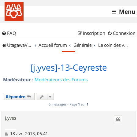
Menu
FAQ
Inscription
Connexion
UtagawaVTT (Randos VTT et VTTAE avec traces GPS)
Accueil forum
Générale
Le coin des vidéastes
[j.yves]-13-Ceyreste
Modérateur :
Modérateurs des Forums
Répondre
6 messages • Page
1
sur
1
j.yves
M
18 avr. 2013, 06:41