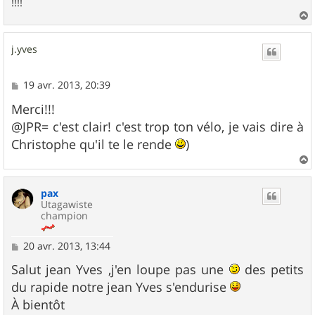
!!!!
a
u
j.yves
t
M
19 avr. 2013, 20:39
e
s
Merci!!!
s
@JPR= c'est clair! c'est trop ton vélo, je vais dire à
a
g
Christophe qu'il te le rende
)
e
a
u
pax
t
Utagawiste
champion
M
20 avr. 2013, 13:44
e
s
Salut jean Yves ,j'en loupe pas une
des petits
s
du rapide notre jean Yves s'endurise
a
g
À bientôt
e