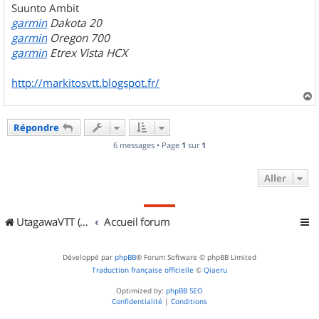
Suunto Ambit
garmin
Dakota 20
garmin
Oregon 700
garmin
Etrex Vista HCX
http://markitosvtt.blogspot.fr/
a
u
Répondre
t
6 messages • Page
1
sur
1
Aller
UtagawaVTT (Randos VTT et VTTAE avec traces GPS)
Accueil forum
Développé par
phpBB
® Forum Software © phpBB Limited
Traduction française officielle
©
Qiaeru
Optimized by:
phpBB SEO
Confidentialité
|
Conditions