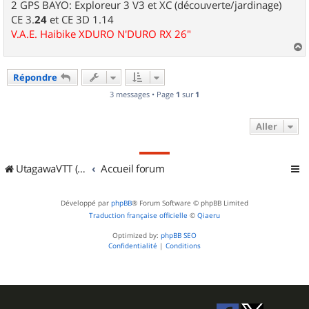
2 GPS BAYO: Exploreur 3 V3 et XC (découverte/jardinage)
CE 3.
24
et CE 3D 1.14
V.A.E. Haibike XDURO N'DURO RX 26"
a
u
Répondre
t
3 messages • Page
1
sur
1
Aller
UtagawaVTT (Randos VTT et VTTAE avec traces GPS)
Accueil forum
Développé par
phpBB
® Forum Software © phpBB Limited
Traduction française officielle
©
Qiaeru
Optimized by:
phpBB SEO
Confidentialité
|
Conditions