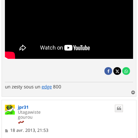
un zesty sous un
edge
800
a
u
jpr31
t
Utagawiste
gourou
M
18 avr. 2013, 21:53
e