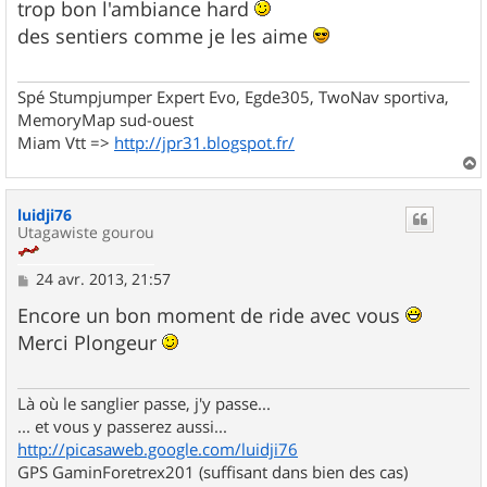
s
trop bon l'ambiance hard
s
des sentiers comme je les aime
a
g
e
Spé Stumpjumper Expert Evo, Egde305, TwoNav sportiva,
MemoryMap sud-ouest
Miam Vtt =>
http://jpr31.blogspot.fr/
a
u
luidji76
t
Utagawiste gourou
M
24 avr. 2013, 21:57
e
s
Encore un bon moment de ride avec vous
s
Merci Plongeur
a
g
e
Là où le sanglier passe, j'y passe...
... et vous y passerez aussi...
http://picasaweb.google.com/luidji76
GPS GaminForetrex201 (suffisant dans bien des cas)