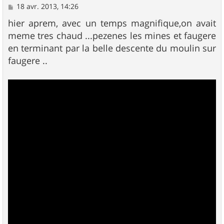
M
18 avr. 2013, 14:26
e
s
hier aprem, avec un temps magnifique,on avait
s
meme tres chaud ...pezenes les mines et faugere
a
g
en terminant par la belle descente du moulin sur
e
faugere ..