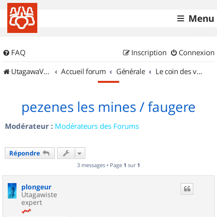
Menu
FAQ
Inscription
Connexion
UtagawaVTT (Randos VTT et VTTAE avec traces GPS)
Accueil forum
Générale
Le coin des vidéastes
pezenes les mines / faugere
Modérateur :
Modérateurs des Forums
Répondre
3 messages • Page
1
sur
1
plongeur
Utagawiste
expert