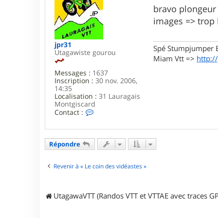
s
bravo plongeur 
s
images => trop 
a
g
e
jpr31
Spé Stumpjumper E
Utagawiste gourou
Miam Vtt =>
http:/
Messages :
1637
Inscription :
30 nov. 2006,
14:35
Localisation :
31 Lauragais
Montgiscard
C
Contact :
o
n
t
a
Répondre
c
t
e
Revenir à « Le coin des vidéastes »
r
j
p
UtagawaVTT (Randos VTT et VTTAE avec traces GP
r
3
1