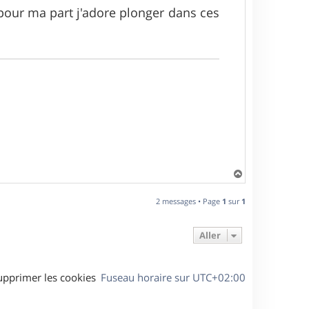
 pour ma part j'adore plonger dans ces
H
a
u
2 messages • Page
1
sur
1
t
Aller
upprimer les cookies
Fuseau horaire sur
UTC+02:00