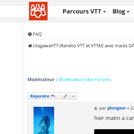
Parcours VTT
Blog
FAQ
UtagawaVTT (Randos VTT et VTTAE avec traces GP
Modérateur :
Modérateurs des Forums
Répondre
M
par
plongeur
»
2
e
s
hier matin a c
s
a
g