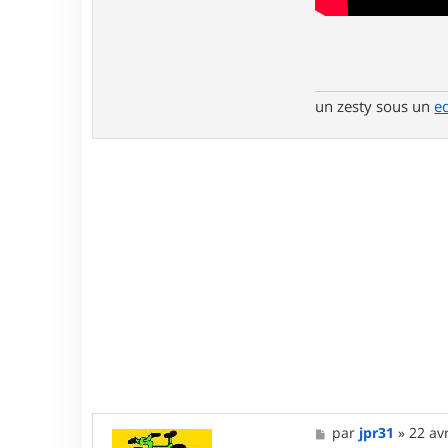
un zesty sous un
e
M
par
jpr31
»
22 av
e