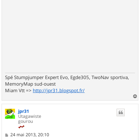
Spé Stumpjumper Expert Evo, Egde305, TwoNav sportiva,
MemoryMap sud-ouest
Miam Vtt =>
http://jpr31.blogspot.fr/
a
u
jpr31
t
Utagawiste
gourou
M
24 mai 2013, 20:10
e