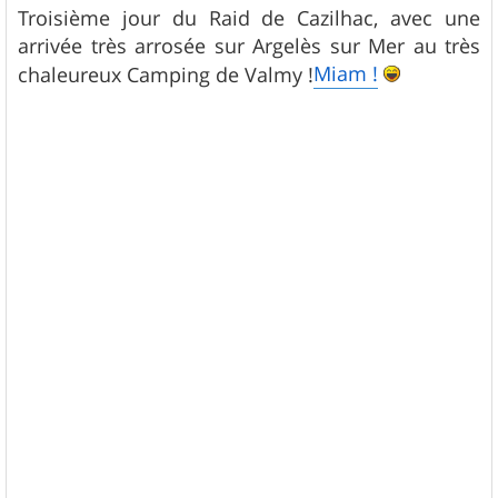
s
Troisième jour du Raid de Cazilhac, avec une
s
arrivée très arrosée sur Argelès sur Mer au très
a
g
Miam !
chaleureux Camping de Valmy !
e