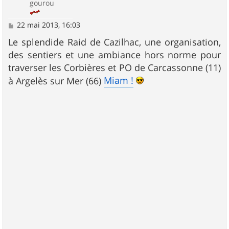
gourou
M
22 mai 2013, 16:03
e
s
Le splendide Raid de Cazilhac, une organisation,
s
des sentiers et une ambiance hors norme pour
a
g
traverser les Corbières et PO de Carcassonne (11)
e
Miam !
à Argelès sur Mer (66)