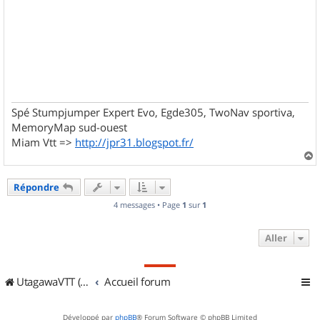
Spé Stumpjumper Expert Evo, Egde305, TwoNav sportiva,
MemoryMap sud-ouest
Miam Vtt =>
http://jpr31.blogspot.fr/
a
u
Répondre
t
4 messages • Page
1
sur
1
Aller
UtagawaVTT (Randos VTT et VTTAE avec traces GPS)
Accueil forum
Développé par
phpBB
® Forum Software © phpBB Limited