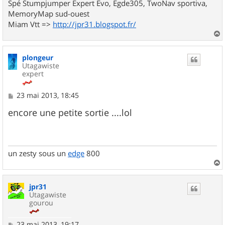
Spé Stumpjumper Expert Evo, Egde305, TwoNav sportiva,
MemoryMap sud-ouest
Miam Vtt =>
http://jpr31.blogspot.fr/
a
u
plongeur
t
Utagawiste
expert
M
23 mai 2013, 18:45
e
s
encore une petite sortie ....lol
s
a
g
e
un zesty sous un
edge
800
a
u
jpr31
t
Utagawiste
gourou
M
23 mai 2013, 19:17