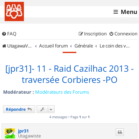
Menu
FAQ
Inscription
Connexion
UtagawaVTT (Randos VTT et VTTAE avec traces GPS)
Accueil forum
Générale
Le coin des vidéastes
[jpr31]- 11 - Raid Cazilhac 2013 -
traversée Corbieres -PO
Modérateur :
Modérateurs des Forums
Répondre
4 messages • Page
1
sur
1
jpr31
Utagawiste