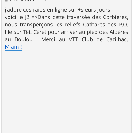
e
s
j'adore ces raids en ligne sur +sieurs jours
s
voici le J2 =>Dans cette traversée des Corbières,
a
g
nous transperçons les reliefs Cathares des P.O.
e
Ille sur Têt, Céret pour arriver au pied des Albères
au Boulou ! Merci au VTT Club de Cazilhac.
Miam !