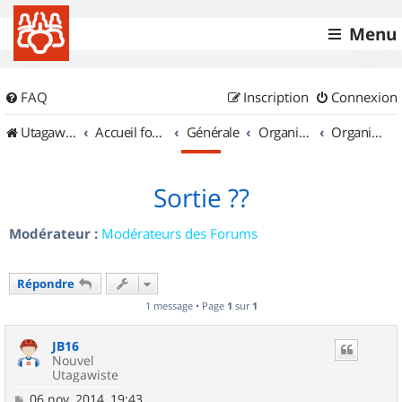
Menu
FAQ
Inscription
Connexion
UtagawaVTT (Randos VTT et VTTAE avec traces GPS)
Accueil forum
Générale
Organisation de sorties & Recherche de partenaires
Organisation de sorties en région Limousin
Sortie ??
Modérateur :
Modérateurs des Forums
Répondre
1 message • Page
1
sur
1
JB16
Nouvel
Utagawiste
M
06 nov. 2014, 19:43