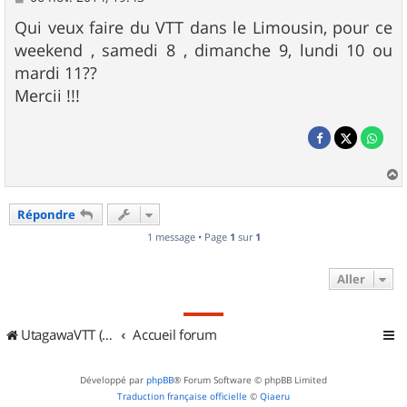
e
s
Qui veux faire du VTT dans le Limousin, pour ce
s
weekend , samedi 8 , dimanche 9, lundi 10 ou
a
g
mardi 11??
e
Mercii !!!
a
u
Répondre
t
1 message • Page
1
sur
1
Aller
UtagawaVTT (Randos VTT et VTTAE avec traces GPS)
Accueil forum
Développé par
phpBB
® Forum Software © phpBB Limited
Traduction française officielle
©
Qiaeru