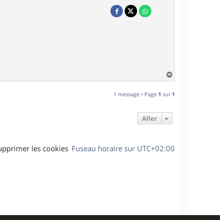
H
a
u
1 message • Page
1
sur
1
t
Aller
upprimer les cookies
Fuseau horaire sur
UTC+02:00