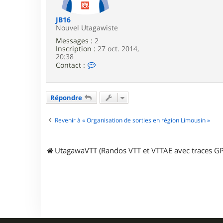
e
JB16
Nouvel Utagawiste
Messages :
2
Inscription :
27 oct. 2014,
20:38
C
Contact :
o
n
t
a
Répondre
c
t
e
Revenir à « Organisation de sorties en région Limousin »
r
J
B
UtagawaVTT (Randos VTT et VTTAE avec traces GP
1
6