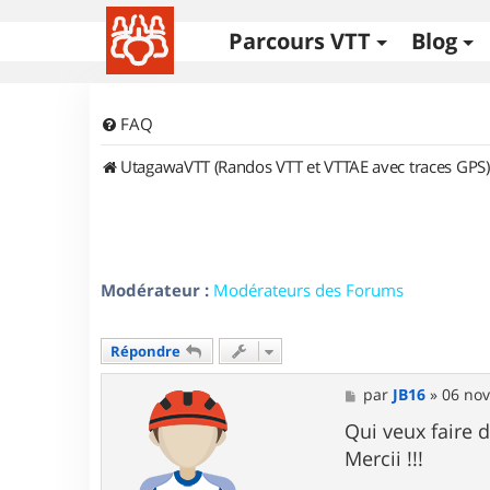
Parcours VTT
Blog
FAQ
UtagawaVTT (Randos VTT et VTTAE avec traces GPS)
Modérateur :
Modérateurs des Forums
Répondre
M
par
JB16
»
06 nov
e
s
Qui veux faire 
s
Mercii !!!
a
g