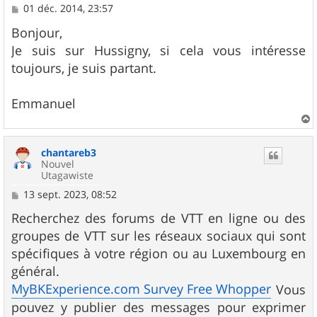
M
01 déc. 2014, 23:57
e
s
Bonjour,
s
Je suis sur Hussigny, si cela vous intéresse
a
g
toujours, je suis partant.
e
Emmanuel
a
u
chantareb3
t
Nouvel
Utagawiste
M
13 sept. 2023, 08:52
e
s
Recherchez des forums de VTT en ligne ou des
s
groupes de VTT sur les réseaux sociaux qui sont
a
g
spécifiques à votre région ou au Luxembourg en
e
général.
MyBKExperience.com Survey Free Whopper
Vous
pouvez y publier des messages pour exprimer