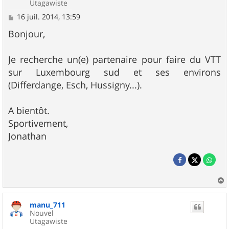
Utagawiste
M
16 juil. 2014, 13:59
e
s
Bonjour,
s
a
g
Je recherche un(e) partenaire pour faire du VTT
e
sur Luxembourg sud et ses environs
(Differdange, Esch, Hussigny...).
A bientôt.
Sportivement,
Jonathan
a
u
manu_711
t
Nouvel
Utagawiste