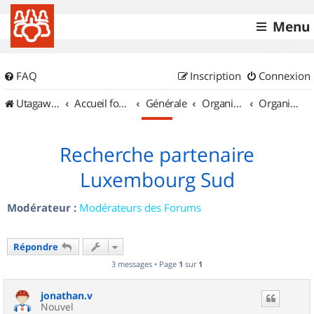
Menu
FAQ
Inscription
Connexion
UtagawaVTT (Randos VTT et VTTAE avec traces GPS)
Accueil forum
Générale
Organisation de sorties & Recherche de partenaires
Organisation de sorties au Luxembourg
Recherche partenaire
Luxembourg Sud
Modérateur :
Modérateurs des Forums
Répondre
3 messages • Page
1
sur
1
jonathan.v
Nouvel