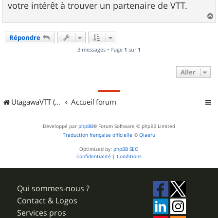
votre intérêt à trouver un partenaire de VTT.
a
u
Répondre
t
3 messages • Page
1
sur
1
Aller
UtagawaVTT (Randos VTT et VTTAE avec traces GPS)
Accueil forum
Développé par
phpBB
® Forum Software © phpBB Limited
Traduction française officielle
©
Qiaeru
Optimized by:
phpBB SEO
Confidentialité
|
Conditions
Qui sommes-nous ?
Contact & Logos
Services pros