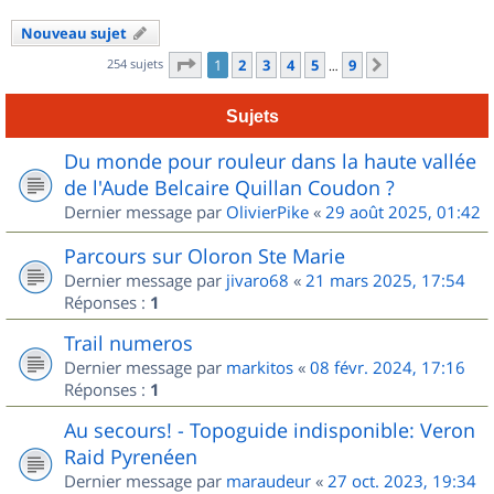
Nouveau sujet
Page
1
sur
9
254 sujets
1
2
3
4
5
9
Suivant
…
Sujets
Du monde pour rouleur dans la haute vallée
de l'Aude Belcaire Quillan Coudon ?
Dernier message par
OlivierPike
«
29 août 2025, 01:42
Parcours sur Oloron Ste Marie
Dernier message par
jivaro68
«
21 mars 2025, 17:54
Réponses :
1
Trail numeros
Dernier message par
markitos
«
08 févr. 2024, 17:16
Réponses :
1
Au secours! - Topoguide indisponible: Veron
Raid Pyrenéen
Dernier message par
maraudeur
«
27 oct. 2023, 19:34