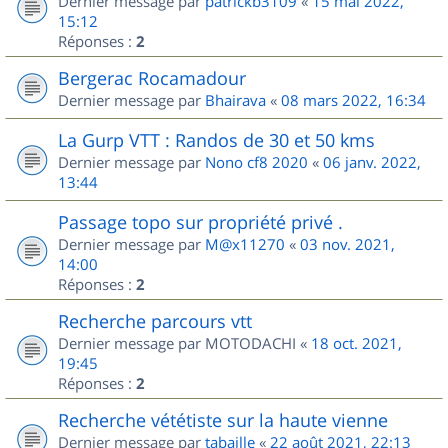
Dernier message par
patrickb3109
«
15 mai 2022,
15:12
Réponses :
2
Bergerac Rocamadour
Dernier message par
Bhairava
«
08 mars 2022, 16:34
La Gurp VTT : Randos de 30 et 50 kms
Dernier message par
Nono cf8 2020
«
06 janv. 2022,
13:44
Passage topo sur propriété privé .
Dernier message par
M@x11270
«
03 nov. 2021,
14:00
Réponses :
2
Recherche parcours vtt
Dernier message par
MOTODACHI
«
18 oct. 2021,
19:45
Réponses :
2
Recherche vététiste sur la haute vienne
Dernier message par
tabaille
«
22 août 2021, 22:13