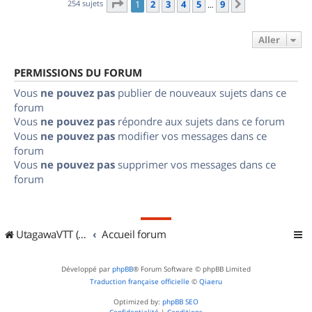
Page
1
sur
9
254 sujets
1
2
3
4
5
9
Suivant
…
Aller
PERMISSIONS DU FORUM
Vous
ne pouvez pas
publier de nouveaux sujets dans ce
forum
Vous
ne pouvez pas
répondre aux sujets dans ce forum
Vous
ne pouvez pas
modifier vos messages dans ce
forum
Vous
ne pouvez pas
supprimer vos messages dans ce
forum
UtagawaVTT (Randos VTT et VTTAE avec traces GPS)
Accueil forum
Développé par
phpBB
® Forum Software © phpBB Limited
Traduction française officielle
©
Qiaeru
Optimized by:
phpBB SEO