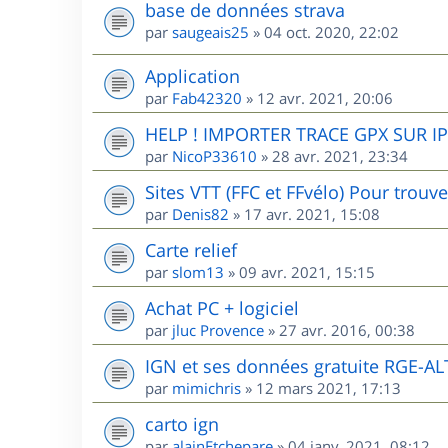
base de données strava
par
saugeais25
»
04 oct. 2020, 22:02
Application
par
Fab42320
»
12 avr. 2021, 20:06
HELP ! IMPORTER TRACE GPX SUR 
par
NicoP33610
»
28 avr. 2021, 23:34
Sites VTT (FFC et FFvélo) Pour trouv
par
Denis82
»
17 avr. 2021, 15:08
Carte relief
par
slom13
»
09 avr. 2021, 15:15
Achat PC + logiciel
par
jluc Provence
»
27 avr. 2016, 00:38
IGN et ses données gratuite RGE-AL
par
mimichris
»
12 mars 2021, 17:13
carto ign
par
alainEtchepare
»
04 janv. 2021, 08:12