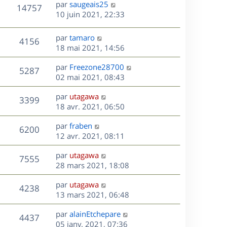
D
par
saugeais25
n
V
14757
e
e
10 juin 2021, 22:33
i
r
u
e
s
n
r
D
par
tamaro
V
4156
e
i
m
e
18 mai 2021, 14:56
e
e
r
u
s
r
s
D
par
Freezone28700
n
V
5287
m
s
e
e
02 mai 2021, 08:43
i
e
a
r
u
e
s
s
D
g
par
utagawa
n
r
V
3399
s
e
e
e
18 avr. 2021, 06:50
i
m
a
r
u
e
e
s
D
g
par
fraben
n
r
V
s
6200
e
e
e
12 avr. 2021, 08:11
i
m
s
r
u
e
e
a
s
D
par
utagawa
n
r
V
s
7555
g
e
e
28 mars 2021, 18:08
i
m
s
e
r
u
e
e
a
s
D
par
utagawa
n
r
V
s
4238
g
e
e
13 mars 2021, 06:48
i
m
s
e
r
u
e
e
a
s
D
par
alainEtchepare
n
r
V
s
4437
g
e
e
05 janv. 2021, 07:36
i
m
s