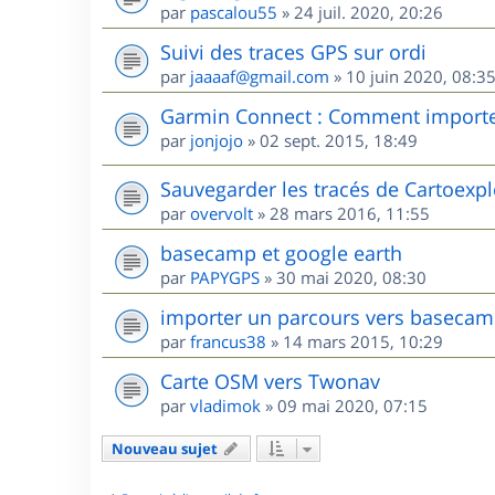
par
pascalou55
»
24 juil. 2020, 20:26
Suivi des traces GPS sur ordi
par
jaaaaf@gmail.com
»
10 juin 2020, 08:3
Garmin Connect : Comment importer
par
jonjojo
»
02 sept. 2015, 18:49
Sauvegarder les tracés de Cartoexp
par
overvolt
»
28 mars 2016, 11:55
basecamp et google earth
par
PAPYGPS
»
30 mai 2020, 08:30
importer un parcours vers baseca
par
francus38
»
14 mars 2015, 10:29
Carte OSM vers Twonav
par
vladimok
»
09 mai 2020, 07:15
Nouveau sujet