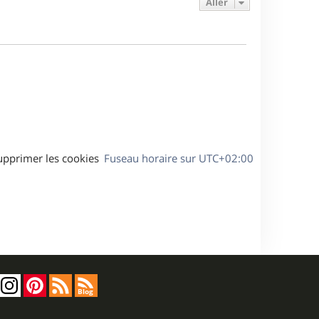
Aller
s
r
s
g
m
s
e
e
a
s
g
s
e
a
g
e
upprimer les cookies
Fuseau horaire sur
UTC+02:00