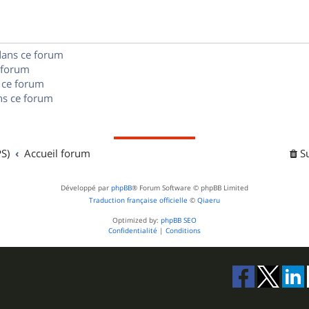
e
o
s
s
n
e
dans ce forum
s
s
 forum
e
 ce forum
s ce forum
s
S)
Accueil forum
S
Développé par
phpBB
® Forum Software © phpBB Limited
Traduction française officielle
©
Qiaeru
Optimized by:
phpBB SEO
Confidentialité
|
Conditions