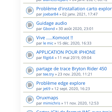
Problème d'installation carto explo
par
joebar84
»
02 janv. 2021, 17:47
Guidage audio
par
Gbond
»
30 août 2020, 23:01
Vive .....Komoot !!
par
le mic
»
15 déc. 2020, 16:33
APPLICATION POUR IPHONE
par
filgi64
»
11 mai 2019, 09:04
partage de trace Bryton Rider 450
par
tee.try
»
23 nov. 2020, 11:21
Problème edge explore
par
je69
»
12 sept. 2020, 16:23
Oruxmaps
par
mimichris
»
11 nov. 2020, 12:53
Cartes IGN de format IMG avec trois 