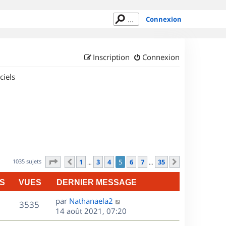
Connexion
Inscription
Connexion
ciels
Page
5
sur
35
1035 sujets
1
3
4
5
6
7
35
Précédent
Suivant
…
…
S
VUES
DERNIER MESSAGE
D
par
Nathanaela2
V
3535
e
14 août 2021, 07:20
r
u