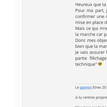
2
Heureux que ta 
Pour ma part, j
confirmer une r
mise en place d
Mais ce qui m'e
la marche car pa
Donc mes object
bien que la mar
Je vais assurer
partie flêcha
technique"
Le
garmin
Etrex 20
si tu rentres propre,