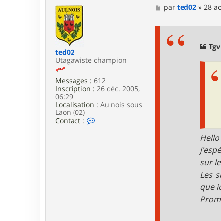
M
par
ted02
»
28 ao
e
s
s
a
g
Tgv
ted02
e
Utagawiste champion
Messages :
612
Inscription :
26 déc. 2005,
06:29
Localisation :
Aulnois sous
Laon (02)
C
Contact :
o
n
Hello
t
j'esp
a
c
sur le
t
Les s
e
r
que i
t
e
Promp
d
0