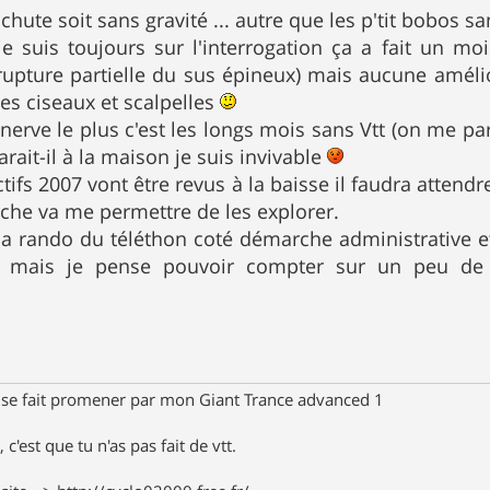
chute soit sans gravité ... autre que les p'tit bobos
e suis toujours sur l'interrogation ça a fait un m
upture partielle du sus épineux) mais aucune amélior
es ciseaux et scalpelles
nerve le plus c'est les longs mois sans Vtt (on me pa
rait-il à la maison je suis invivable
ifs 2007 vont être revus à la baisse il faudra attend
che va me permettre de les explorer.
 la rando du téléthon coté démarche administrative et 
ge mais je pense pouvoir compter sur un peu d
 se fait promener par mon Giant Trance advanced 1
 c'est que tu n'as pas fait de vtt.