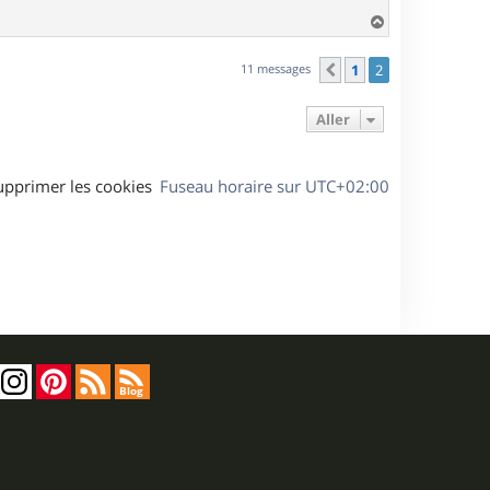
H
a
u
11 messages
1
2
Précédent
t
Aller
upprimer les cookies
Fuseau horaire sur
UTC+02:00