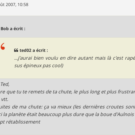
ût 2007, 10:58
 Bob a écrit :
ted02 a écrit :
...j'aurai bien voulu en dire autant mais là c'est rap
sus épineux pas cool)
 Ted,
ère que tu te remets de ta chute, le plus long et plus frustra
 vtt.
uites de ma chute: ça va mieux (les dernières croutes son
ci la planète était beaucoup plus dure que la boue d'Aulnoi
t rétablissement