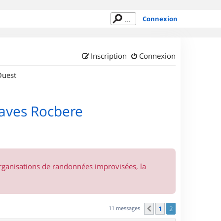
Connexion
Inscription
Connexion
Ouest
aves Rocbere
organisations de randonnées improvisées, la
11 messages
1
2
Précédent