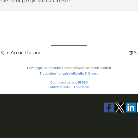
te --> http://cyclo02000.free.fr/
S)
Accueil forum
S
Développé par
phpBB
® Forum Software © phpBB Limited
Traduction française officielle
©
Qiaeru
Optimized by:
phpBB SEO
Confidentialité
|
Conditions