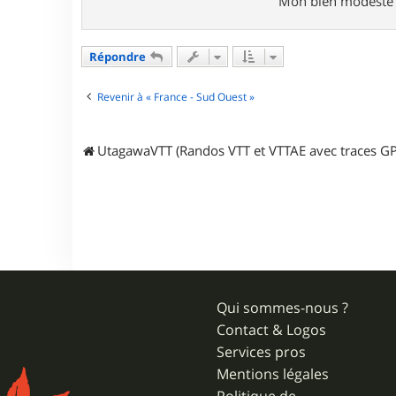
Mon bien modeste si
Répondre
Revenir à « France - Sud Ouest »
UtagawaVTT (Randos VTT et VTTAE avec traces GP
Qui sommes-nous ?
Contact & Logos
Services pros
Mentions légales