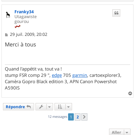
a
u
Franky34
t
Utagawiste
gourou
M
29 juil. 2009, 20:02
e
s
Merci à tous
s
a
g
e
Quand l'appétit va, tout va !
stump FSR comp 29 ",
edge
705
garmin
, cartoexplorer3,
Camèra Gopro Black edition 3, APN Canon Powershot
A590IS
a
u
Répondre
t
12 messages
1
2
Suivant
Aller