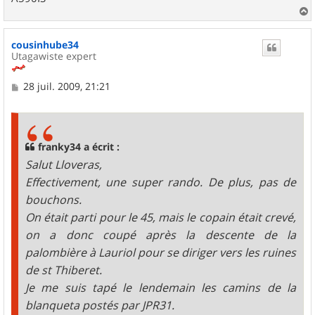
a
u
cousinhube34
t
Utagawiste expert
M
28 juil. 2009, 21:21
e
s
s
a
g
franky34 a écrit :
e
Salut Lloveras,
Effectivement, une super rando. De plus, pas de
bouchons.
On était parti pour le 45, mais le copain était crevé,
on a donc coupé après la descente de la
palombière à Lauriol pour se diriger vers les ruines
de st Thiberet.
Je me suis tapé le lendemain les camins de la
blanqueta postés par JPR31.