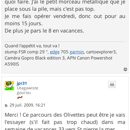
quoi faire. J'ai le petit morceau metallique que je
a
g
place sous la pile, mais c'est pas top.
e
Je me fais opérer vendredi, donc out pour au
moins 15 jours.
De plus je pars le 8 en vacances.
Quand l'appétit va, tout va !
stump FSR comp 29 ",
edge
705
garmin
, cartoexplorer3,
Camèra Gopro Black edition 3, APN Canon Powershot
A590IS
a
u
jpr31
t
Utagawiste
gourou
M
29 juil. 2009, 16:21
e
s
Merci ! Ce parcours des Olivettes peut être je vais
s
l'essayer (s'il fait pas trop chaud) dans ma
a
g
semaine de vacances 33 vers St pierre la mer...