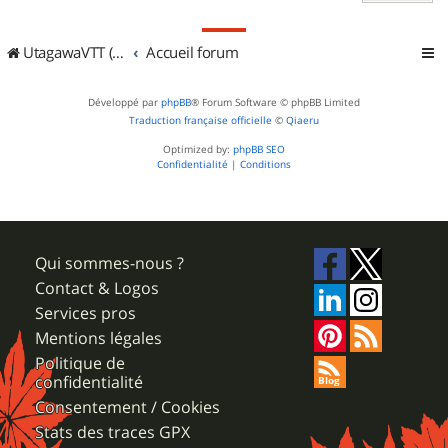
UtagawaVTT (Randos VTT et VTTAE avec traces GPS)
Accueil forum
Développé par
phpBB
® Forum Software © phpBB Limited
Traduction française officielle
©
Qiaeru
Optimized by:
phpBB SEO
Confidentialité
|
Conditions
Qui sommes-nous ?
Contact & Logos
Services pros
Mentions légales
Politique de
confidentialité
Consentement / Cookies
Stats des traces GPX