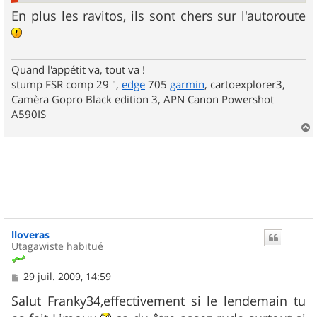
En plus les ravitos, ils sont chers sur l'autoroute
Quand l'appétit va, tout va !
stump FSR comp 29 ",
edge
705
garmin
, cartoexplorer3,
Camèra Gopro Black edition 3, APN Canon Powershot
A590IS
a
u
t
lloveras
Utagawiste habitué
M
29 juil. 2009, 14:59
e
s
Salut Franky34,effectivement si le lendemain tu
s