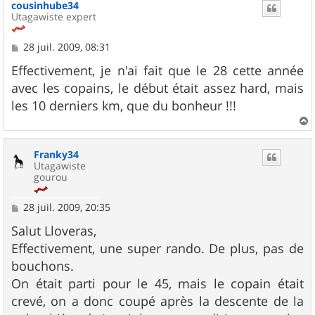
cousinhube34
t
Utagawiste expert
M
28 juil. 2009, 08:31
e
s
Effectivement, je n'ai fait que le 28 cette année
s
avec les copains, le début était assez hard, mais
a
g
les 10 derniers km, que du bonheur !!!
e
a
u
Franky34
t
Utagawiste
gourou
M
28 juil. 2009, 20:35
e
s
Salut Lloveras,
s
Effectivement, une super rando. De plus, pas de
a
g
bouchons.
e
On était parti pour le 45, mais le copain était
crevé, on a donc coupé après la descente de la