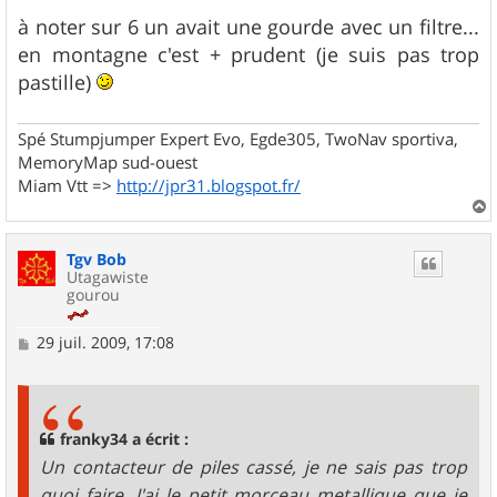
à noter sur 6 un avait une gourde avec un filtre...
en montagne c'est + prudent (je suis pas trop
pastille)
Spé Stumpjumper Expert Evo, Egde305, TwoNav sportiva,
MemoryMap sud-ouest
Miam Vtt =>
http://jpr31.blogspot.fr/
a
u
Tgv Bob
t
Utagawiste
gourou
M
29 juil. 2009, 17:08
e
s
s
a
g
franky34 a écrit :
e
Un contacteur de piles cassé, je ne sais pas trop
quoi faire. J'ai le petit morceau metallique que je