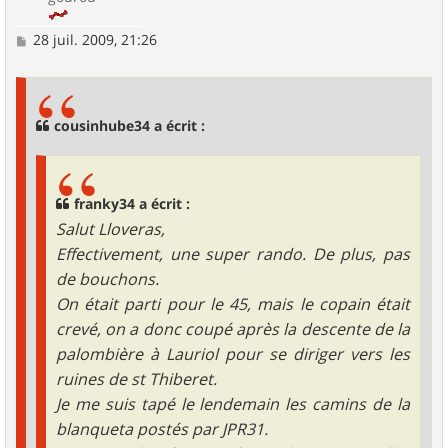
M
28 juil. 2009, 21:26
e
s
s
a
g
cousinhube34 a écrit :
e
franky34 a écrit :
Salut Lloveras,
Effectivement, une super rando. De plus, pas
de bouchons.
On était parti pour le 45, mais le copain était
crevé, on a donc coupé après la descente de la
palombière à Lauriol pour se diriger vers les
ruines de st Thiberet.
Je me suis tapé le lendemain les camins de la
blanqueta postés par JPR31.