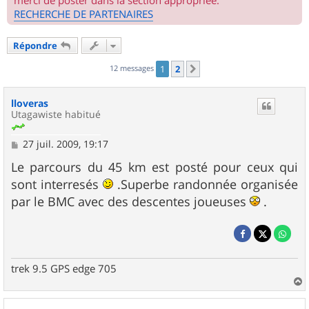
merci de poster dans la section appropriée.
RECHERCHE DE PARTENAIRES
Répondre
12 messages
1
2
Suivant
lloveras
Utagawiste habitué
M
27 juil. 2009, 19:17
e
s
Le parcours du 45 km est posté pour ceux qui
s
sont interresés
.Superbe randonnée organisée
a
g
par le BMC avec des descentes joueuses
.
e
trek 9.5 GPS edge 705
a
u