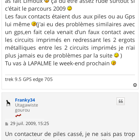
as fait Limoux
ça du être assez rude surtout si
a
g
c'était le parcours 2009
e
Les faux contacts étaient dus aux piles ou au Gps
lui même
(j'ai eu des problèmes similaires avec
un gps,en fait cela venait d'un faux contact avec
les circuits imprimés en redressant les 2 ergots
métalliques entre les 2 circuits imprimés je n'ai
plus jamais eu de problèmes par la suite
)
Tu vas à LAPALME le week-end prochain
trek 9.5 GPS edge 705
a
u
Franky34
t
Utagawiste
gourou
M
29 juil. 2009, 15:25
e
s
Un contacteur de piles cassé, je ne sais pas trop
s