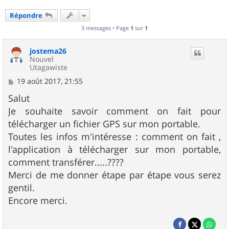
Répondre
3 messages • Page
1
sur
1
jostema26
Nouvel
Utagawiste
M
19 août 2017, 21:55
e
s
Salut
s
Je souhaite savoir comment on fait pour
a
g
télécharger un fichier GPS sur mon portable.
e
Toutes les infos m'intéresse : comment on fait ,
l'application à télécharger sur mon portable,
comment transférer.....????
Merci de me donner étape par étape vous serez
gentil.
Encore merci.