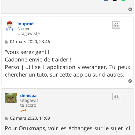
a
u
louprad
t
Nouvel
Utagawiste
M
01 mars 2020, 23:46
e
s
"vous serez gentil"
s
Cadonne envie de t aider !
a
g
Perso j utilise l application viewranger. Tu peux
e
chercher un tuto, sur cette app ou sur d autres.
a
u
denispa
t
Utagawis
te accro
M
02 mars 2020, 11:09
e
s
Pour Oruxmaps, voir les échanges sur le sujet ici
s