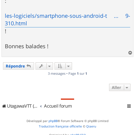
:
a
g
e
les-logiciels/smartphone-sous-android-t ... 9-
310.html
!
Bonnes balades !
a
u
Répondre
t
3 messages • Page
1
sur
1
Aller
UtagawaVTT (Randos VTT et VTTAE avec traces GPS)
Accueil forum
Développé par
phpBB
® Forum Software © phpBB Limited
Traduction française officielle
©
Qiaeru