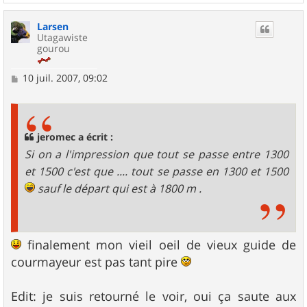
a
u
Larsen
t
Utagawiste
gourou
M
10 juil. 2007, 09:02
e
s
s
a
g
jeromec a écrit :
e
Si on a l'impression que tout se passe entre 1300
et 1500 c'est que .... tout se passe en 1300 et 1500
sauf le départ qui est à 1800 m .
finalement mon vieil oeil de vieux guide de
courmayeur est pas tant pire
Edit: je suis retourné le voir, oui ça saute aux