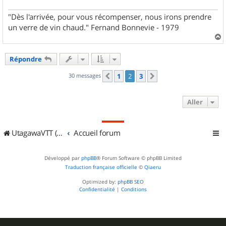
"Dès l'arrivée, pour vous récompenser, nous irons prendre
un verre de vin chaud." Fernand Bonnevie - 1979
a
u
Répondre
t
30 messages
1
2
3
Précédent
Suivant
Aller
UtagawaVTT (Randos VTT et VTTAE avec traces GPS)
Accueil forum
Développé par
phpBB
® Forum Software © phpBB Limited
Traduction française officielle
©
Qiaeru
Optimized by:
phpBB SEO
Confidentialité
|
Conditions