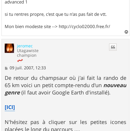
advanced 1
si tu rentres propre, c'est que tu n'as pas fait de vtt.
Mon bien modeste site --> http://cyclo02000.free.fr/
a
u
jeromec
t
Utagawiste
champion
M
09 juil. 2007, 12:33
e
s
De retour du champsaur où j'ai fait la rando de
s
65 km voici un petit compte-rendu d'un
nouveau
a
g
genre
(il faut avoir Google Earth d'installé).
e
[ICI]
N'hésitez pas à cliquer sur les petites icones
placées le long du parcours ....