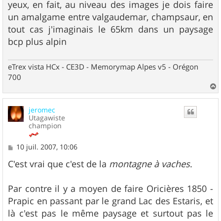
yeux, en fait, au niveau des images je dois faire
un amalgame entre valgaudemar, champsaur, en
tout cas j'imaginais le 65km dans un paysage
bcp plus alpin
eTrex vista HCx - CE3D - Memorymap Alpes v5 - Orégon
700
a
u
jeromec
t
Utagawiste
champion
M
10 juil. 2007, 10:06
e
s
C'est vrai que c'est de la
montagne à vaches
.
s
a
g
Par contre il y a moyen de faire Oricières 1850 -
e
Prapic en passant par le grand Lac des Estaris, et
là c'est pas le même paysage et surtout pas le