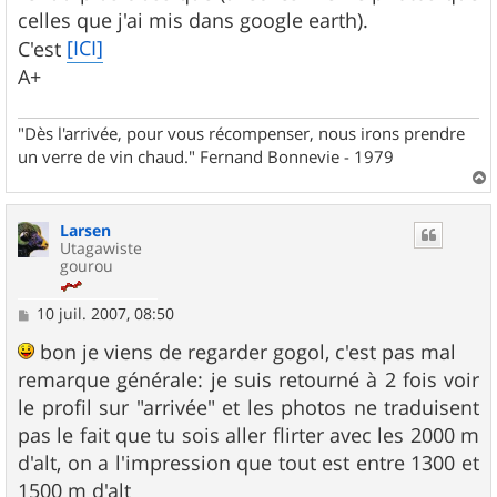
e
celles que j'ai mis dans google earth).
[ICI]
C'est
A+
"Dès l'arrivée, pour vous récompenser, nous irons prendre
un verre de vin chaud." Fernand Bonnevie - 1979
a
u
Larsen
t
Utagawiste
gourou
M
10 juil. 2007, 08:50
e
s
bon je viens de regarder gogol, c'est pas mal
s
remarque générale: je suis retourné à 2 fois voir
a
g
le profil sur "arrivée" et les photos ne traduisent
e
pas le fait que tu sois aller flirter avec les 2000 m
d'alt, on a l'impression que tout est entre 1300 et
1500 m d'alt