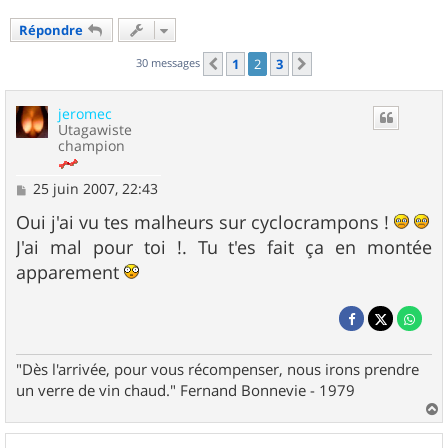
Répondre
30 messages
1
2
3
Précédent
Suivant
jeromec
Utagawiste
champion
M
25 juin 2007, 22:43
e
s
Oui j'ai vu tes malheurs sur cyclocrampons !
s
J'ai mal pour toi !. Tu t'es fait ça en montée
a
g
apparement
e
"Dès l'arrivée, pour vous récompenser, nous irons prendre
un verre de vin chaud." Fernand Bonnevie - 1979
a
u