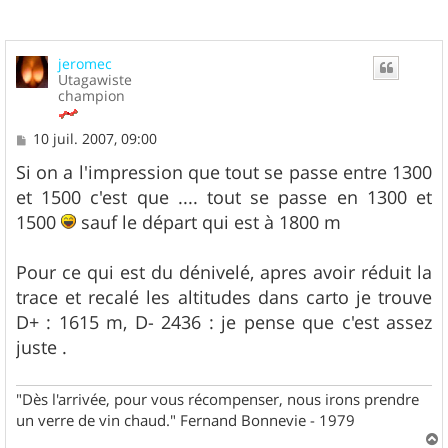
jeromec
Utagawiste
champion
M
10 juil. 2007, 09:00
e
s
Si on a l'impression que tout se passe entre 1300
s
et 1500 c'est que .... tout se passe en 1300 et
a
g
1500
sauf le départ qui est à 1800 m
e
Pour ce qui est du dénivelé, apres avoir réduit la
trace et recalé les altitudes dans carto je trouve
D+ : 1615 m, D- 2436 : je pense que c'est assez
juste .
"Dès l'arrivée, pour vous récompenser, nous irons prendre
un verre de vin chaud." Fernand Bonnevie - 1979