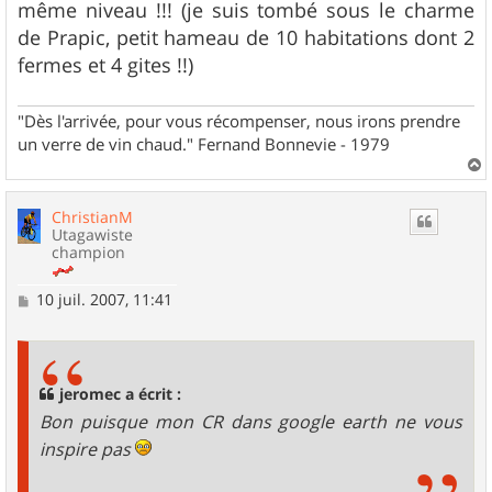
même niveau !!! (je suis tombé sous le charme
de Prapic, petit hameau de 10 habitations dont 2
fermes et 4 gites !!)
"Dès l'arrivée, pour vous récompenser, nous irons prendre
un verre de vin chaud." Fernand Bonnevie - 1979
a
u
ChristianM
t
Utagawiste
champion
M
10 juil. 2007, 11:41
e
s
s
a
g
jeromec a écrit :
e
Bon puisque mon CR dans google earth ne vous
inspire pas