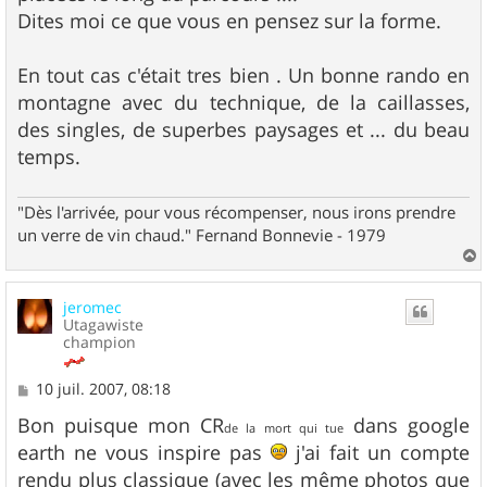
Dites moi ce que vous en pensez sur la forme.
En tout cas c'était tres bien . Un bonne rando en
montagne avec du technique, de la caillasses,
des singles, de superbes paysages et ... du beau
temps.
"Dès l'arrivée, pour vous récompenser, nous irons prendre
un verre de vin chaud." Fernand Bonnevie - 1979
a
u
jeromec
t
Utagawiste
champion
M
10 juil. 2007, 08:18
e
s
Bon puisque mon CR
dans google
de la mort qui tue
s
earth ne vous inspire pas
j'ai fait un compte
a
g
rendu plus classique (avec les même photos que