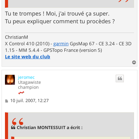
Tu te trompes ! Moi, j'ai trouvé ça super.
Tu peux expliquer comment tu procèdes ?
ChristianM
X Control 410 (2010) -
garmin
GpsMap 67 - CE 3.24 - CE 3D
1.15 - MM 5.4.4 - GPSTopo France (version 5)
Le site web du club
a
u
jeromec
t
Utagawiste
champion
M
10 juil. 2007, 12:27
e
s
s
a
g
Christian MONTESSUIT a écrit :
e