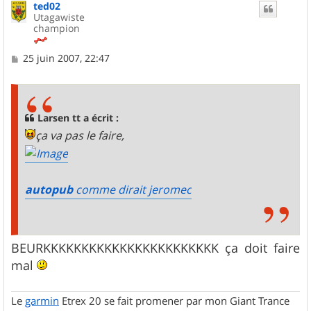
ted02
t
Utagawiste
champion
M
25 juin 2007, 22:47
e
s
s
a
g
Larsen tt a écrit :
e
ça va pas le faire,
autopub
comme dirait jeromec
BEURKKKKKKKKKKKKKKKKKKKKKKK ça doit faire
mal
Le
garmin
Etrex 20 se fait promener par mon Giant Trance