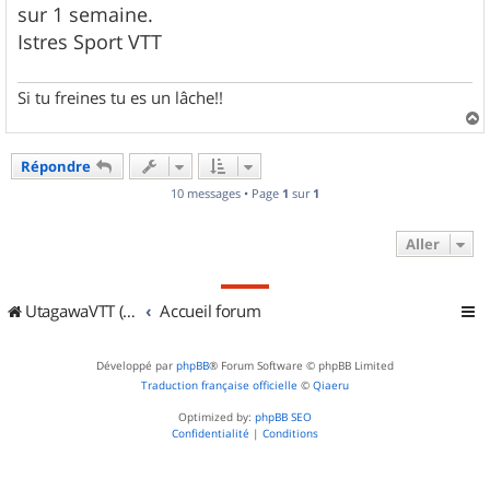
g
sur 1 semaine.
e
Istres Sport VTT
Si tu freines tu es un lâche!!
a
u
Répondre
t
10 messages • Page
1
sur
1
Aller
UtagawaVTT (Randos VTT et VTTAE avec traces GPS)
Accueil forum
Développé par
phpBB
® Forum Software © phpBB Limited
Traduction française officielle
©
Qiaeru
Optimized by:
phpBB SEO
Confidentialité
|
Conditions