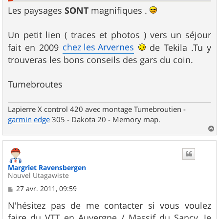
Les paysages
SONT
magnifiques .
Un petit lien ( traces et photos ) vers un séjour
chez les Arvernes
fait en 2009
de Tekila .Tu y
trouveras les bons conseils des gars du coin.
Tumebroutes
Lapierre X control 420 avec montage Tumebroutien -
garmin
edge
305 - Dakota 20 - Memory map.
a
u
t
Margriet Ravensbergen
Nouvel Utagawiste
M
27 avr. 2011, 09:59
e
s
N'hésitez pas de me contacter si vous voulez
s
faire du VTT en Auvergne / Massif du Sancy. Je