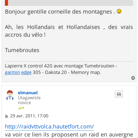
Bonjour gentille corneille des montagnes .
Ah, les Hollandais et Hollandaises , des vrais
accros du vélo !
Tumebroutes
Lapierre X control 420 avec montage Tumebroutien -
garmin
edge
305 - Dakota 20 - Memory map.
a
u
elmanuel
t
Utagawiste
novice
M
29 avr. 2011, 17:00
e
s
http://raidvttvolca.hautetfort.com/
s
va voir ce lien ils proposent un raid en auvergne
a