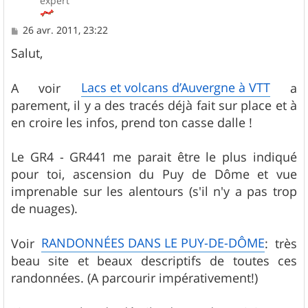
expert
M
26 avr. 2011, 23:22
e
s
Salut,
s
a
g
Lacs et volcans d’Auvergne à VTT
A voir
a
e
parement, il y a des tracés déjà fait sur place et à
en croire les infos, prend ton casse dalle !
Le GR4 - GR441 me parait être le plus indiqué
pour toi, ascension du Puy de Dôme et vue
imprenable sur les alentours (s'il n'y a pas trop
de nuages).
RANDONNÉES DANS LE PUY-DE-DÔME
Voir
: très
beau site et beaux descriptifs de toutes ces
randonnées. (A parcourir impérativement!)