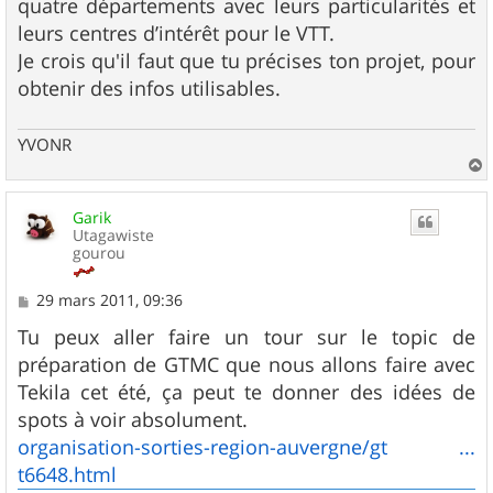
quatre départements avec leurs particularités et
e
leurs centres d’intérêt pour le VTT.
Je crois qu'il faut que tu précises ton projet, pour
obtenir des infos utilisables.
YVONR
a
u
Garik
t
Utagawiste
gourou
M
29 mars 2011, 09:36
e
s
Tu peux aller faire un tour sur le topic de
s
préparation de GTMC que nous allons faire avec
a
g
Tekila cet été, ça peut te donner des idées de
e
spots à voir absolument.
organisation-sorties-region-auvergne/gt ...
t6648.html