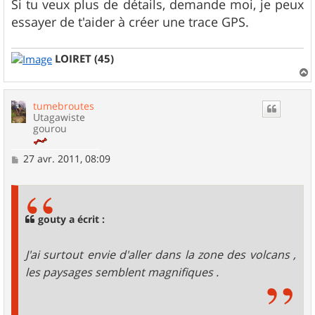
Si tu veux plus de détails, demande moi, je peux
essayer de t'aider à créer une trace GPS.
LOIRET (45)
a
u
tumebroutes
t
Utagawiste
gourou
M
27 avr. 2011, 08:09
e
s
s
a
g
gouty a écrit :
e
J'ai surtout envie d'aller dans la zone des volcans ,
les paysages semblent magnifiques .