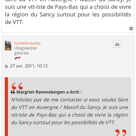
a
g
suis une vtt-iste de Pays-Bas qui a choisi de vivre
e
la région du Sancy surtout pour les possibilités
de VTT.
a
u
tumebroutes
t
Utagawiste
gourou
M
27 avr. 2011, 10:12
e
s
s
a
g
Margriet Ravensbergen a écrit :
e
N'hésitez pas de me contacter si vous voulez faire
du VTT en Auvergne / Massif du Sancy. Je suis une
vtt-iste de Pays-Bas qui a choisi de vivre la région
du Sancy surtout pour les possibilités de VTT.