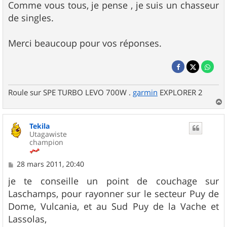
Comme vous tous, je pense , je suis un chasseur
de singles.
Merci beaucoup pour vos réponses.
Roule sur SPE TURBO LEVO 700W .
garmin
EXPLORER 2
a
u
Tekila
t
Utagawiste
champion
M
28 mars 2011, 20:40
e
s
je te conseille un point de couchage sur
s
Laschamps, pour rayonner sur le secteur Puy de
a
g
Dome, Vulcania, et au Sud Puy de la Vache et
e
Lassolas,