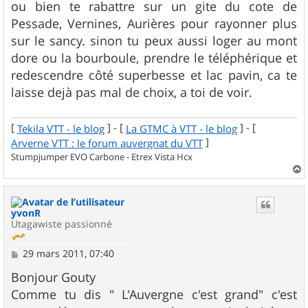
ou bien te rabattre sur un gite du cote de
Pessade, Vernines, Aurières pour rayonner plus
sur le sancy. sinon tu peux aussi loger au mont
dore ou la bourboule, prendre le téléphérique et
redescendre côté superbesse et lac pavin, ca te
laisse dejà pas mal de choix, a toi de voir.
[
] - [
] - [
Tekila VTT - le blog
La GTMC à VTT - le blog
]
Arverne VTT : le forum auvergnat du VTT
Stumpjumper EVO Carbone - Etrex Vista Hcx
a
u
t
yvonR
Utagawiste passionné
M
29 mars 2011, 07:40
e
s
Bonjour Gouty
s
Comme tu dis " L'Auvergne c'est grand" c'est
a
g