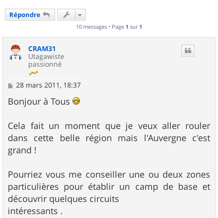
Répondre
10 messages • Page
1
sur
1
CRAM31
Utagawiste
passionné
M
28 mars 2011, 18:37
e
s
Bonjour à Tous
s
a
g
Cela fait un moment que je veux aller rouler
e
dans cette belle région mais l'Auvergne c'est
grand !
Pourriez vous me conseiller une ou deux zones
particulières pour établir un camp de base et
découvrir quelques circuits
intéressants .