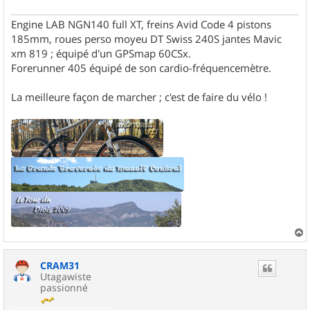
Engine LAB NGN140 full XT, freins Avid Code 4 pistons
185mm, roues perso moyeu DT Swiss 240S jantes Mavic
xm 819 ; équipé d'un GPSmap 60CSx.
Forerunner 405 équipé de son cardio-fréquencemètre.
La meilleure façon de marcher ; c'est de faire du vélo !
a
u
CRAM31
t
Utagawiste
passionné