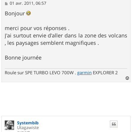
M
01 avr. 2011, 06:57
e
s
Bonjour
s
a
g
merci pour vos réponses .
e
J'ai surtout envie d'aller dans la zone des volcans
, les paysages semblent magnifiques .
Bonne journée
Roule sur SPE TURBO LEVO 700W .
garmin
EXPLORER 2
a
u
t
Systembib
Utagawiste