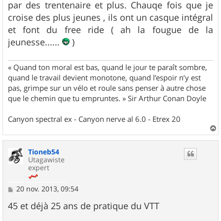
par des trentenaire et plus. Chauqe fois que je
croise des plus jeunes , ils ont un casque intégral
et font du free ride ( ah la fougue de la
jeunesse......
)
« Quand ton moral est bas, quand le jour te paraît sombre,
quand le travail devient monotone, quand l’espoir n’y est
pas, grimpe sur un vélo et roule sans penser à autre chose
que le chemin que tu empruntes. » Sir Arthur Conan Doyle
Canyon spectral ex - Canyon nerve al 6.0 - Etrex 20
a
u
Tioneb54
t
Utagawiste
expert
M
20 nov. 2013, 09:54
e
s
45 et déjà 25 ans de pratique du VTT
s
a