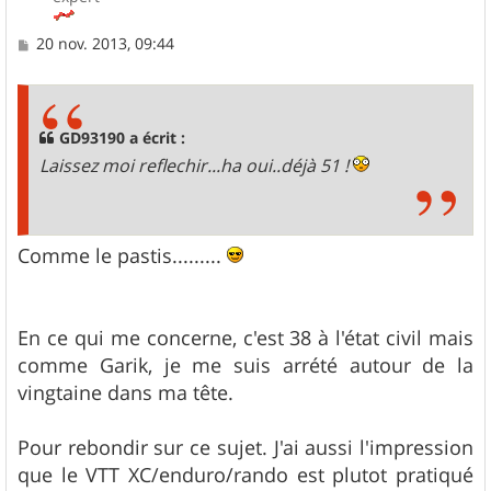
M
20 nov. 2013, 09:44
e
s
s
a
g
GD93190 a écrit :
e
Laissez moi reflechir...ha oui..déjà 51 !
Comme le pastis.........
En ce qui me concerne, c'est 38 à l'état civil mais
comme Garik, je me suis arrété autour de la
vingtaine dans ma tête.
Pour rebondir sur ce sujet. J'ai aussi l'impression
que le VTT XC/enduro/rando est plutot pratiqué