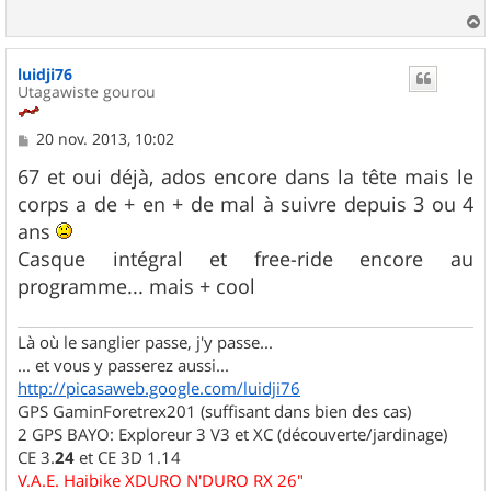
g
e
a
u
luidji76
t
Utagawiste gourou
M
20 nov. 2013, 10:02
e
s
67 et oui déjà, ados encore dans la tête mais le
s
corps a de + en + de mal à suivre depuis 3 ou 4
a
g
ans
e
Casque intégral et free-ride encore au
programme... mais + cool
Là où le sanglier passe, j'y passe...
... et vous y passerez aussi...
http://picasaweb.google.com/luidji76
GPS GaminForetrex201 (suffisant dans bien des cas)
2 GPS BAYO: Exploreur 3 V3 et XC (découverte/jardinage)
CE 3.
24
et CE 3D 1.14
V.A.E. Haibike XDURO N'DURO RX 26"