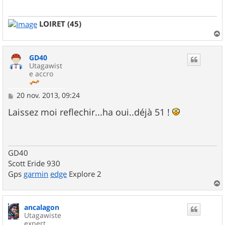
g
e
LOIRET (45)
a
u
GD40
t
Utagawist
e accro
M
20 nov. 2013, 09:24
e
s
Laissez moi reflechir...ha oui..déjà 51 !
s
a
g
e
GD40
Scott Eride 930
Gps
garmin
edge
Explore 2
a
u
ancalagon
t
Utagawiste
expert