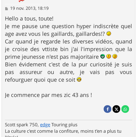
M
19 nov. 2013, 18:19
e
s
Hello a tous, toute!
s
Je me pause une question hyper indiscrète quel
a
g
age avez vous les gaillards, gaillardes!?
e
Car quand je regarde les diverses vidéos, quand
je croise des vttiste bin j'ai l'impression que la
prime jeunesse n'est pas majoritaire
Bien évidement c'est de la pur curiosité je suis
pas assureur ou autre, je vais pas vous
refourguer quoi que ce soit
Je commence par mes zic 43 ans !
Scott spark 750,
edge
Touring plus
La culture c'est comme la confiture, moins t'en a plus tu