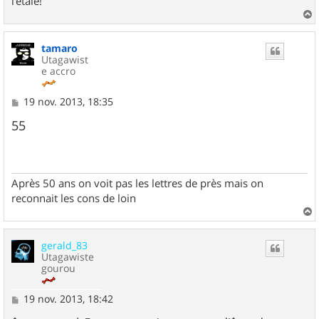
l'étale!
a
u
tamaro
t
Utagawist
e accro
M
19 nov. 2013, 18:35
e
s
55
s
a
g
e
Après 50 ans on voit pas les lettres de près mais on
reconnait les cons de loin
a
u
gerald_83
t
Utagawiste
gourou
M
19 nov. 2013, 18:42
e