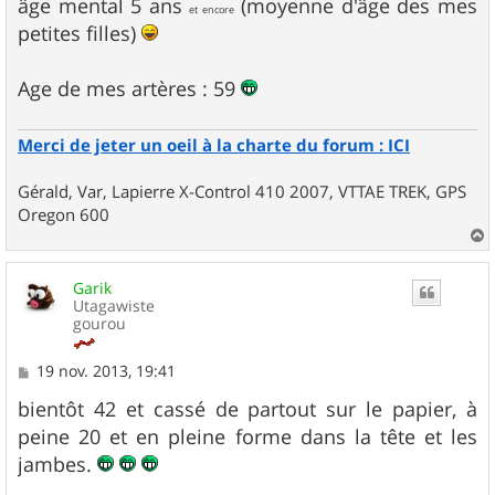
s
âge mental 5 ans
(moyenne d'âge des mes
et encore
s
petites filles)
a
g
e
Age de mes artères : 59
Merci de jeter un oeil à la charte du forum : ICI
Gérald, Var, Lapierre X-Control 410 2007, VTTAE TREK, GPS
Oregon 600
a
u
Garik
t
Utagawiste
gourou
M
19 nov. 2013, 19:41
e
s
bientôt 42 et cassé de partout sur le papier, à
s
peine 20 et en pleine forme dans la tête et les
a
g
jambes.
e