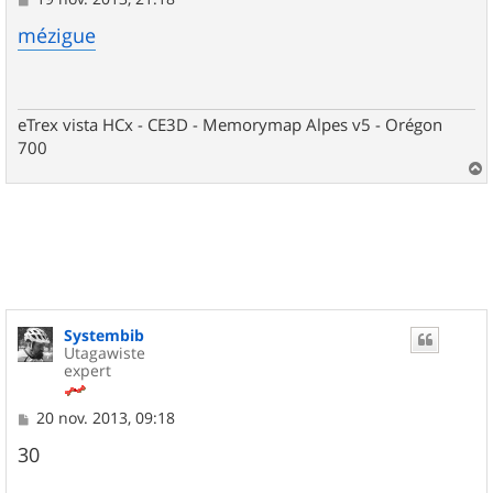
e
s
mézigue
s
a
g
e
eTrex vista HCx - CE3D - Memorymap Alpes v5 - Orégon
700
a
u
t
Systembib
Utagawiste
expert
M
20 nov. 2013, 09:18
e
s
30
s
a