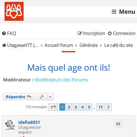
Menu
FAQ
Inscription
Connexion
UtagawaVTT (Randos VTT et VTTAE avec traces GPS)
Accueil forum
Générale
Le café du site
Mais quel age ont ils!
Modérateur :
Modérateurs des Forums
Répondre
Page
1
sur
11
102 messages
1
2
3
4
5
11
Suivant
…
idefix6921
Utagawiste
expert