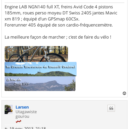
Engine LAB NGN140 full XT, freins Avid Code 4 pistons
185mm, roues perso moyeu DT Swiss 240S jantes Mavic
xm 819 ; équipé d'un GPSmap 60CSx.
Forerunner 405 équipé de son cardio-fréquencemètre.
La meilleure façon de marcher ; c'est de faire du vélo !
a
u
Larsen
t
Utagawiste
gourou
M
19 nov. 2013, 21:18