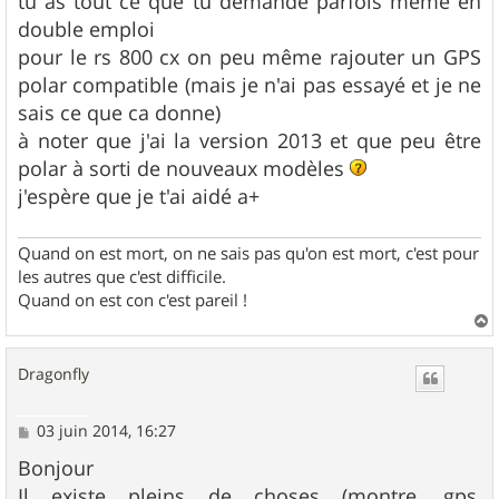
tu as tout ce que tu demande parfois même en
double emploi
pour le rs 800 cx on peu même rajouter un GPS
polar compatible (mais je n'ai pas essayé et je ne
sais ce que ca donne)
à noter que j'ai la version 2013 et que peu être
polar à sorti de nouveaux modèles
j'espère que je t'ai aidé a+
Quand on est mort, on ne sais pas qu'on est mort, c'est pour
les autres que c'est difficile.
Quand on est con c'est pareil !
a
u
Dragonfly
t
M
03 juin 2014, 16:27
e
s
Bonjour
s
Il existe pleins de choses (montre, gps,