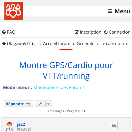
Menu
FAQ
Inscription
Connexion
UtagawaVTT (Randos VTT et VTTAE avec traces GPS)
Accueil forum
Générale
Le café du site
Montre GPS/Cardio pour
VTT/running
Modérateur :
Modérateurs des Forums
Répondre
3 messages • Page
1
sur
1
js22
Nouvel