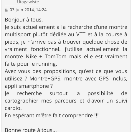
Utagawiste
M
03 juin 2014, 14:24
e
s
Bonjour à tous,
s
Je suis actuellement à la recherche d'une montre
a
g
multisport plutôt dédiée au VTT et à la course à
e
pieds, je n'arrive pas à trouver quelque chose de
vraiment fonctionnel. j'utilise actuellement la
montre Nike + TomTom mais elle est vraiment
faite pour le running.
Avez vous des propositions, qu'est ce que vous
utilisez ? Montre+GPS, montre avec GPS inclus,
appli smartphone ?
Je recherche surtout la possibilité de
cartographier mes parcours et d'avoir un suivi
cardio.
En espérant m'être fait comprendre !!!
Bonne route à tous...