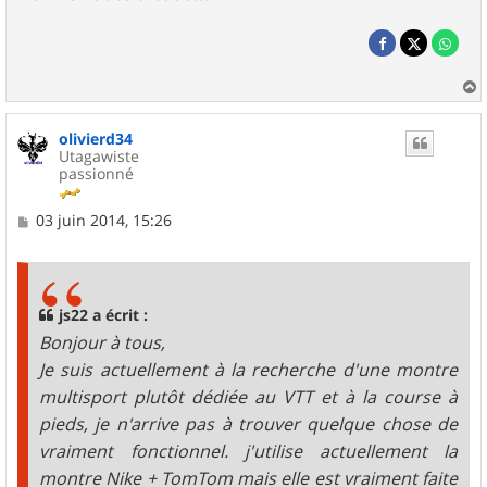
a
u
olivierd34
t
Utagawiste
passionné
M
03 juin 2014, 15:26
e
s
s
a
g
js22 a écrit :
e
Bonjour à tous,
Je suis actuellement à la recherche d'une montre
multisport plutôt dédiée au VTT et à la course à
pieds, je n'arrive pas à trouver quelque chose de
vraiment fonctionnel. j'utilise actuellement la
montre Nike + TomTom mais elle est vraiment faite