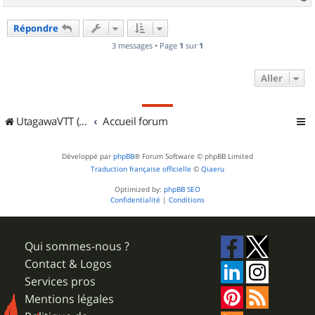
a
u
Répondre
t
3 messages • Page
1
sur
1
Aller
UtagawaVTT (Randos VTT et VTTAE avec traces GPS)
Accueil forum
Développé par
phpBB
® Forum Software © phpBB Limited
Traduction française officielle
©
Qiaeru
Optimized by:
phpBB SEO
Confidentialité
|
Conditions
Qui sommes-nous ?
Contact & Logos
Services pros
Mentions légales