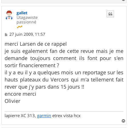
a
u
gallet
t
Utagawiste
passionné
M
27 juin 2009, 11:57
e
s
merci Larsen de ce rappel
s
je suis egalement fan de cette revue mais je me
a
g
demande toujours comment ils font pour s'en
e
sortir financierement ?
il y a eu il y a quelques mois un reportage sur les
hauts plateaux du Vercors qui m'a tellement fait
rever que j'y pars dans 15 jours !!
encore merci
Olivier
lapierre XC 313,
garmin
etrex vista hcx
a