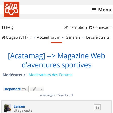
Menu
FAQ
Inscription
Connexion
UtagawaVTT (Randos VTT et VTTAE avec traces GPS)
Accueil forum
Générale
Le café du site
[Acatamag] --> Magazine Web
d'aventures sportives
Modérateur :
Modérateurs des Forums
Répondre
4 messages • Page
1
sur
1
Larsen
Utagawiste