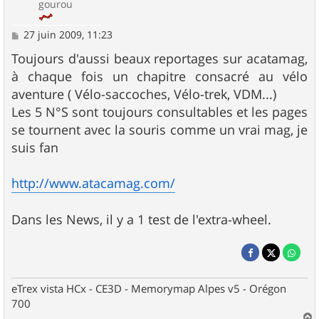
gourou
M
27 juin 2009, 11:23
e
s
Toujours d'aussi beaux reportages sur acatamag,
s
à chaque fois un chapitre consacré au vélo
a
g
aventure ( Vélo-saccoches, Vélo-trek, VDM...)
e
Les 5 N°S sont toujours consultables et les pages
se tournent avec la souris comme un vrai mag, je
suis fan
http://www.atacamag.com/
Dans les News, il y a 1 test de l'extra-wheel.
eTrex vista HCx - CE3D - Memorymap Alpes v5 - Orégon
700