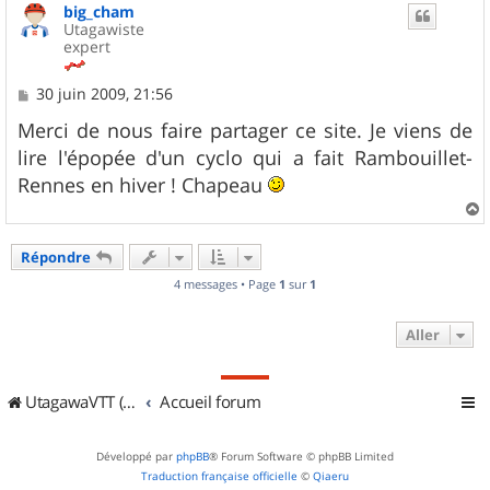
big_cham
t
Utagawiste
expert
M
30 juin 2009, 21:56
e
s
Merci de nous faire partager ce site. Je viens de
s
lire l'épopée d'un cyclo qui a fait Rambouillet-
a
g
Rennes en hiver ! Chapeau
e
a
u
Répondre
t
4 messages • Page
1
sur
1
Aller
UtagawaVTT (Randos VTT et VTTAE avec traces GPS)
Accueil forum
Développé par
phpBB
® Forum Software © phpBB Limited
Traduction française officielle
©
Qiaeru