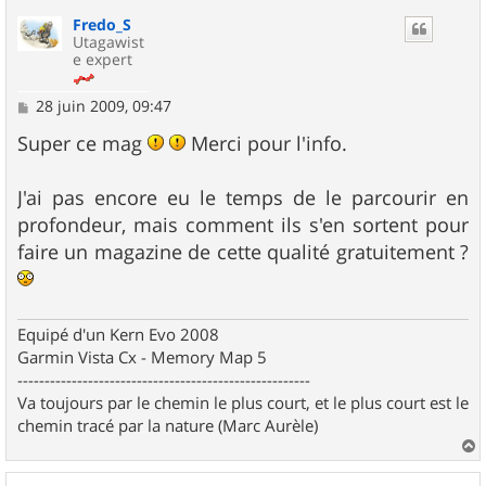
u
Fredo_S
t
Utagawist
e expert
M
28 juin 2009, 09:47
e
s
Super ce mag
Merci pour l'info.
s
a
g
J'ai pas encore eu le temps de le parcourir en
e
profondeur, mais comment ils s'en sortent pour
faire un magazine de cette qualité gratuitement ?
Equipé d'un Kern Evo 2008
Garmin Vista Cx - Memory Map 5
------------------------------------------------------
Va toujours par le chemin le plus court, et le plus court est le
chemin tracé par la nature (Marc Aurèle)
a
u