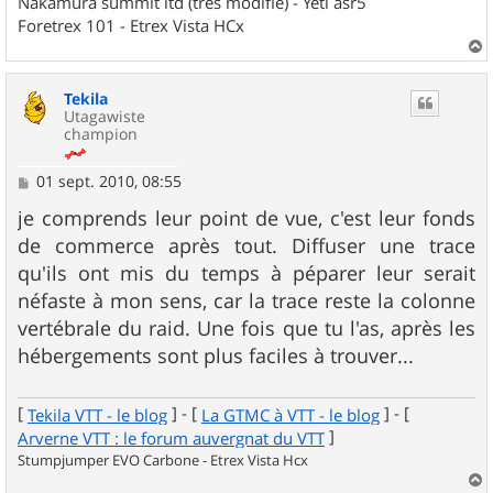
Nakamura summit ltd (très modifié) - Yéti asr5
Foretrex 101 - Etrex Vista HCx
a
u
Tekila
t
Utagawiste
champion
M
01 sept. 2010, 08:55
e
s
je comprends leur point de vue, c'est leur fonds
s
de commerce après tout. Diffuser une trace
a
g
qu'ils ont mis du temps à péparer leur serait
e
néfaste à mon sens, car la trace reste la colonne
vertébrale du raid. Une fois que tu l'as, après les
hébergements sont plus faciles à trouver...
[
] - [
] - [
Tekila VTT - le blog
La GTMC à VTT - le blog
]
Arverne VTT : le forum auvergnat du VTT
Stumpjumper EVO Carbone - Etrex Vista Hcx