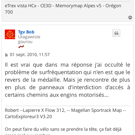
eTrex vista HCx - CE3D - Memorymap Alpes v5 - Orégon
700
a
u
Tgv Bob
t
Utagawiste
gourou
M
01 sept. 2010, 11:57
e
s
Il est vrai que dans ma réponse j'ai occulté le
s
problème de surfréquentation qui n'en est que le
a
g
revers de la médaille. Mais je rencontre de plus
e
en plus de panneaux d'interdiction d'accés à
certains chemins aux engins motorisés...
Robert --Lapierre X Flow 312, -- Magellan Sportrack Map --
CartoExploreur3 V3.20
On peut faire du vélo sans se prendre la tête, ça fait déjà