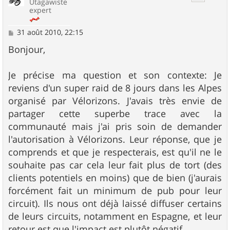
Utagawiste
expert
M
31 août 2010, 22:15
e
s
Bonjour,
s
a
g
Je précise ma question et son contexte: Je
e
reviens d'un super raid de 8 jours dans les Alpes
organisé par Vélorizons. J'avais très envie de
partager cette superbe trace avec la
communauté mais j'ai pris soin de demander
l'autorisation à Vélorizons. Leur réponse, que je
comprends et que je respecterais, est qu'il ne le
souhaite pas car cela leur fait plus de tort (des
clients potentiels en moins) que de bien (j'aurais
forcément fait un minimum de pub pour leur
circuit). Ils nous ont déjà laissé diffuser certains
de leurs circuits, notamment en Espagne, et leur
retour est que l'impact est plutôt négatif.