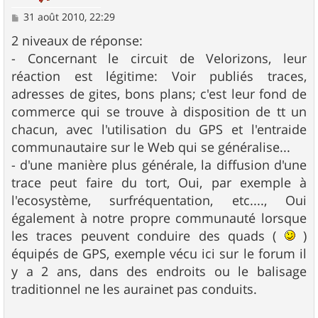
M
31 août 2010, 22:29
e
s
2 niveaux de réponse:
s
- Concernant le circuit de Velorizons, leur
a
g
réaction est légitime: Voir publiés traces,
e
adresses de gites, bons plans; c'est leur fond de
commerce qui se trouve à disposition de tt un
chacun, avec l'utilisation du GPS et l'entraide
communautaire sur le Web qui se généralise...
- d'une manière plus générale, la diffusion d'une
trace peut faire du tort, Oui, par exemple à
l'ecosystème, surfréquentation, etc...., Oui
également à notre propre communauté lorsque
les traces peuvent conduire des quads (
)
équipés de GPS, exemple vécu ici sur le forum il
y a 2 ans, dans des endroits ou le balisage
traditionnel ne les aurainet pas conduits.