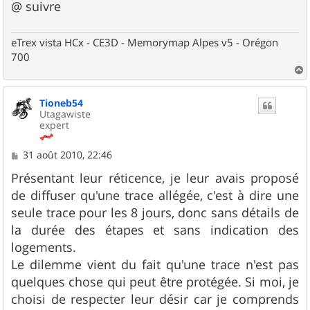
@ suivre
eTrex vista HCx - CE3D - Memorymap Alpes v5 - Orégon
700
a
u
Tioneb54
t
Utagawiste
expert
M
31 août 2010, 22:46
e
s
Présentant leur réticence, je leur avais proposé
s
de diffuser qu'une trace allégée, c'est à dire une
a
g
seule trace pour les 8 jours, donc sans détails de
e
la durée des étapes et sans indication des
logements.
Le dilemme vient du fait qu'une trace n'est pas
quelques chose qui peut être protégée. Si moi, je
choisi de respecter leur désir car je comprends