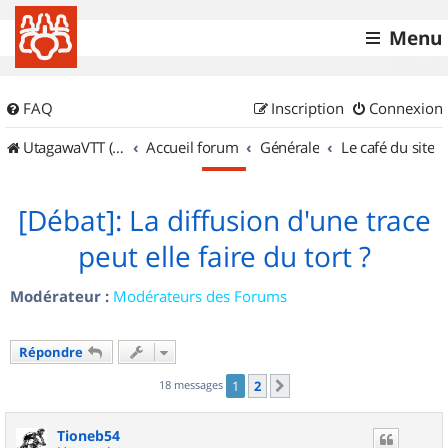
Menu
FAQ
Inscription
Connexion
UtagawaVTT (Randos VTT et VTTAE avec traces GPS)
Accueil forum
Générale
Le café du site
[Débat]: La diffusion d'une trace
peut elle faire du tort ?
Modérateur :
Modérateurs des Forums
Répondre
18 messages
1
2
Suivant
Tioneb54