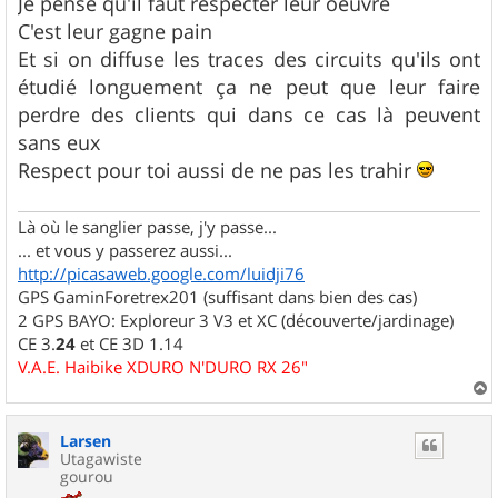
Je pense qu'il faut respecter leur oeuvre
a
g
C'est leur gagne pain
e
Et si on diffuse les traces des circuits qu'ils ont
étudié longuement ça ne peut que leur faire
perdre des clients qui dans ce cas là peuvent
sans eux
Respect pour toi aussi de ne pas les trahir
Là où le sanglier passe, j'y passe...
... et vous y passerez aussi...
http://picasaweb.google.com/luidji76
GPS GaminForetrex201 (suffisant dans bien des cas)
2 GPS BAYO: Exploreur 3 V3 et XC (découverte/jardinage)
CE 3.
24
et CE 3D 1.14
V.A.E. Haibike XDURO N'DURO RX 26"
a
u
Larsen
t
Utagawiste
gourou