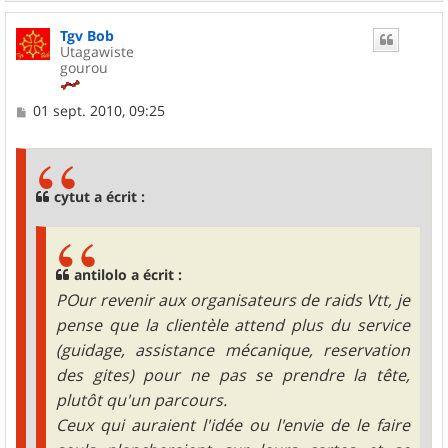
a
u
Tgv Bob
t
Utagawiste
gourou
M
01 sept. 2010, 09:25
e
s
s
a
g
cytut a écrit :
e
antilolo a écrit :
POur revenir aux organisateurs de raids Vtt, je
pense que la clientèle attend plus du service
(guidage, assistance mécanique, reservation
des gites) pour ne pas se prendre la tête,
plutôt qu'un parcours.
Ceux qui auraient l'idée ou l'envie de le faire