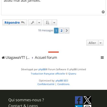
assez mal aux jambes.
a
u
Répondre
t
18 messages
1
2
Suivant
Aller
UtagawaVTT (Randos VTT et VTTAE avec traces GPS)
Accueil forum
Développé par
phpBB
® Forum Software © phpBB Limited
Traduction française officielle
©
Qiaeru
Optimized by:
phpBB SEO
Confidentialité
|
Conditions
Qui sommes-nous ?
Contact & Logos