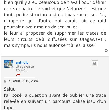
bien qu'il y a eu beaucoup de travail pour définir
et reconnaitre ce raid et que Vélorizons est une
toute petite structure qui doit pas rouler sur l'or,
n'importe qui d'autre qui aurait fait ce raid
pourrait n'avoir moins de scrupules.
Je leur ai proposer de supprimer les traces de
leurs circuits déjà diffusées sur UtagawaVTT,
mais sympa, ils nous autorisent à les laisser
a
u
antilolo
t
Utagawiste
gourou
M
31 août 2010, 23:41
e
s
Salut,
s
J'ai posé la question avant de publier une trace
a
g
relevée en suivant un parcours balisé issu d'un
e
topo.