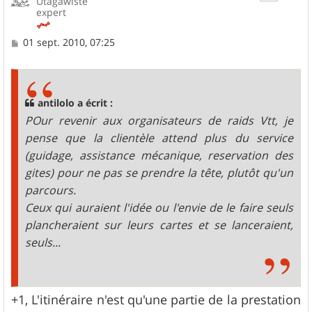
Utagawiste
expert
M
01 sept. 2010, 07:25
e
s
s
a
g
antilolo a écrit :
e
POur revenir aux organisateurs de raids Vtt, je
pense que la clientèle attend plus du service
(guidage, assistance mécanique, reservation des
gites) pour ne pas se prendre la tête, plutôt qu'un
parcours.
Ceux qui auraient l'idée ou l'envie de le faire seuls
plancheraient sur leurs cartes et se lanceraient,
seuls...
+1, L'itinéraire n'est qu'une partie de la prestation