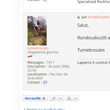
Specialized Rockh
o
n
t
a
M
par
tumebroutes
c
e
t
s
Salut,
e
s
r
a
S
g
Rondoudou50 a 
p
e
i
r
tumebroutes
Tumebroutes
o
Utagawiste gourou
u
Messages :
1011
Lapierre X control
Inscription :
26 août 2006,
22:56
Localisation :
Pas loin de
Grenoble
C
Contact :
o
n
t
a
Verrouillé
c
t
e
Revenir à « Le café du site »