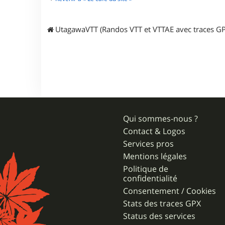
r
t
u
UtagawaVTT (Randos VTT et VTTAE avec traces GP
m
e
b
r
o
u
t
e
s
Qui sommes-nous ?
Contact & Logos
Services pros
Mentions légales
Politique de
confidentialité
Consentement / Cookies
Stats des traces GPX
Status des services