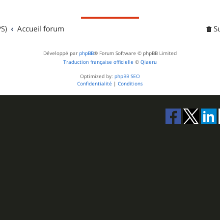
S)
Accueil forum
S
Développé par
phpBB
® Forum Software © phpBB Limited
Traduction française officielle
©
Qiaeru
Optimized by:
phpBB SEO
Confidentialité
|
Conditions