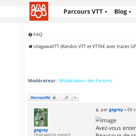
Parcours VTT
Blog
FAQ
UtagawaVTT (Randos VTT et VTTAE avec traces GP
Modérateur :
Modérateurs des Forums
Verrouillé
M
par
gegrey
»
05 s
e
s
s
Avez-vous ente
a
gegrey
g
Utagawiste expert
Beaucoup de spor