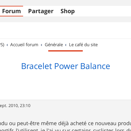
Forum
Partager
Shop
S)
Accueil forum
Générale
Le café du site
Bracelet Power Balance
ept. 2010, 23:10
ndu ou peut-être même déjà acheté ce nouveau produ
tifs l'utilisent, je l'ai vu sur certains cyclistes lors 