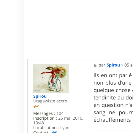
M
par
Spirou
»
05 s
e
s
Ils en ont parlé
s
non plus d'une 
a
g
quelque chose c
e
Spirou
tendinite au do
Utagawiste accro
en question n'a 
sang ne pourr
Messages :
104
Inscription :
26 mai 2010,
échauffements e
13:48
Localisation :
Lyon
C
Contact :