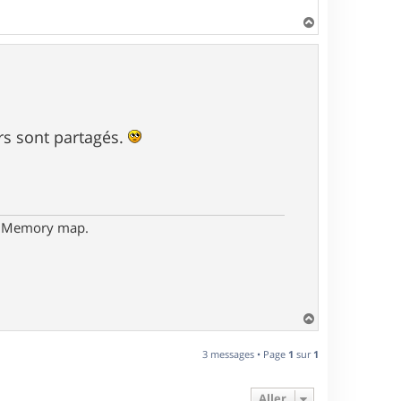
H
a
u
t
urs sont partagés.
- Memory map.
H
a
u
3 messages • Page
1
sur
1
t
Aller