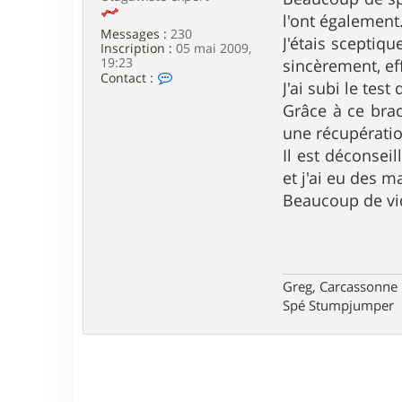
e
l'ont également
Messages :
230
J'étais sceptiqu
Inscription :
05 mai 2009,
19:23
sincèrement, ef
C
Contact :
J'ai subi le test 
o
n
Grâce à ce brac
t
une récupération
a
c
Il est déconseil
t
et j'ai eu des m
e
r
Beaucoup de vid
g
e
g
r
e
y
Greg, Carcassonne
Spé Stumpjumper