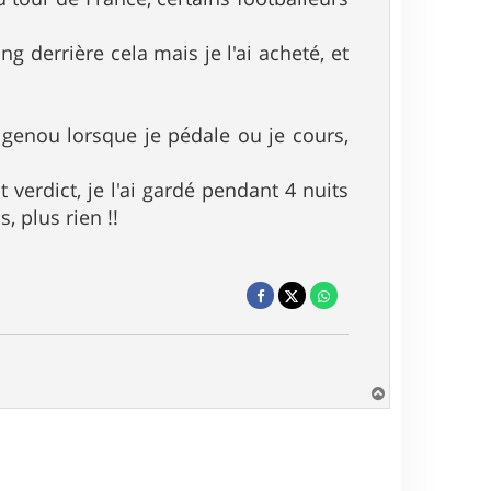
ng derrière cela mais je l'ai acheté, et
 genou lorsque je pédale ou je cours,
t verdict, je l'ai gardé pendant 4 nuits
, plus rien !!
H
a
u
t