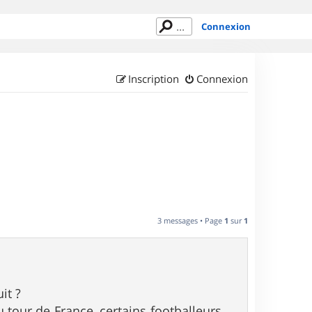
Connexion
Inscription
Connexion
3 messages • Page
1
sur
1
it ?
du tour de France, certains footballeurs