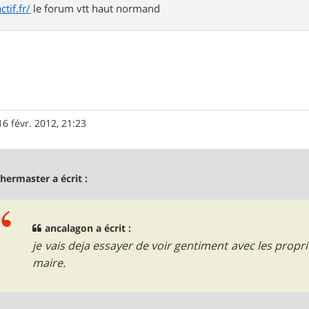
tif.fr/
le forum vtt haut normand
16 févr. 2012, 21:23
bhermaster a écrit :
ancalagon a écrit :
je vais deja essayer de voir gentiment avec les propr
maire.