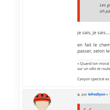
o
Les g
n
t
oh pa
a
c
t
e
r
je sais, je sais.
a
n
c
en fait le che
a
l
passer, selon l
a
g
o
« Quand ton moral e
n
sur un vélo et rou
Canyon spectral ex 
M
par
lefredlyon
»
e
s
s
a