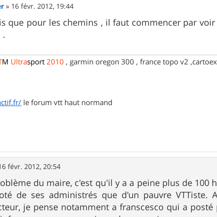
er
»
16 févr. 2012, 19:44
ais que pour les chemins , il faut commencer par voir 
 .
T
M
Ultra
sport
2010
, garmin oregon 300 , france topo v2 ,cartoex
tif.fr/
le forum vtt haut normand
16 févr. 2012, 20:54
roblème du maire, c'est qu'il y a a peine plus de 100 
oté de ses administrés que d'un pauvre VTTiste. A
cteur, je pense notamment a franscesco qui a posté 