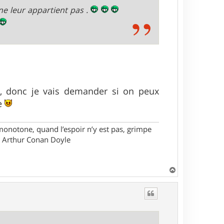
ne leur appartient pas .
nt, donc je vais demander si on peux
ie
monotone, quand l’espoir n’y est pas, grimpe
ir Arthur Conan Doyle
H
a
u
t