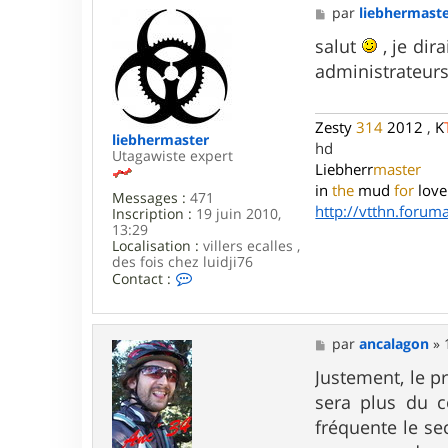
M
par
liebhermast
e
s
salut
, je dir
s
administrateurs
a
g
e
Zesty
314
2012
,
K
liebhermaster
hd
Utagawiste expert
Liebherr
master
in
the
mud
for
love
Messages :
471
http://vtthn.forumac
Inscription :
19 juin 2010,
13:29
Localisation :
villers ecalles ,
des fois chez luidji76
C
Contact :
o
n
t
a
M
par
ancalagon
»
c
e
t
s
Justement, le p
e
s
sera plus du c
r
a
l
g
fréquente le se
i
e