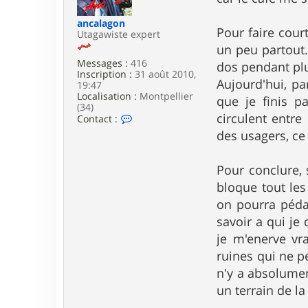
e
ancalagon
Pour faire court
Utagawiste expert
un peu partout.
Messages :
416
dos pendant pl
Inscription :
31 août 2010,
Aujourd'hui, pa
19:47
Localisation :
Montpellier
que je finis p
(34)
circulent entre
C
Contact :
o
des usagers, ce
n
t
a
Pour conclure, 
c
t
bloque tout les
e
on pourra pédal
r
a
savoir a qui je
n
je m'enerve vr
c
a
ruines qui ne p
l
a
n'y a absolumen
g
un terrain de la
o
n