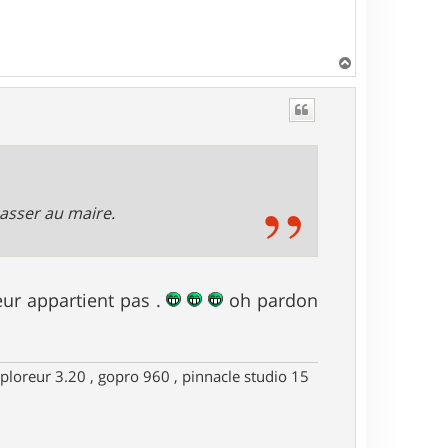
H
a
u
t
passer au maire.
eur appartient pas .
oh pardon
ploreur 3.20 , gopro 960 , pinnacle studio 15