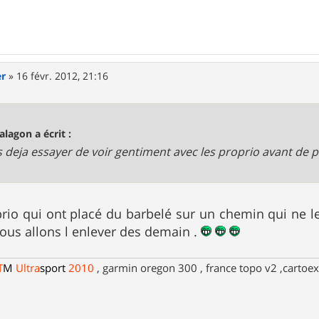
er
»
16 févr. 2012, 21:16
alagon a écrit :
is deja essayer de voir gentiment avec les proprio avant de 
prio qui ont placé du barbelé sur un chemin qui ne l
us allons l enlever des demain .
T
M
Ultra
sport
2010
, garmin oregon 300 , france topo v2 ,cartoex