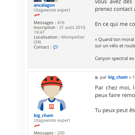
vous avez des 
e
ancalagon
b
prenez contact 
Utagawiste expert
h
e
r
Messages :
416
En ce qui me co
m
Inscription :
31 août 2010,
a
19:47
s
Localisation :
Montpellier
« Quand ton moral e
t
(34)
e
sur un vélo et rou
C
Contact :
r
o
n
Canyon spectral ex 
t
a
c
t
M
par
big_cham
»
1
e
e
r
s
Par chez moi, 
a
s
peux faire remo
n
a
c
g
a
e
l
Tu peux peut êtr
a
big_cham
g
Utagawiste expert
o
n
Messages :
200