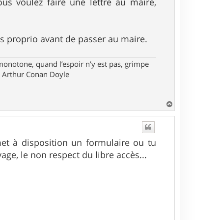
us voulez faire une lettre au maire,
es proprio avant de passer au maire.
monotone, quand l’espoir n’y est pas, grimpe
ir Arthur Conan Doyle
H
a
u
t
t à disposition un formulaire ou tu
ge, le non respect du libre accès...