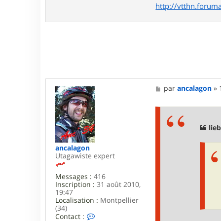
c
http://vtthn.forumac
t
e
r
l
i
e
b
h
e
r
M
par
ancalagon
»
m
e
a
s
s
s
t
a
e
g
lie
r
e
ancalagon
Utagawiste expert
Messages :
416
Inscription :
31 août 2010,
19:47
Localisation :
Montpellier
(34)
C
Contact :