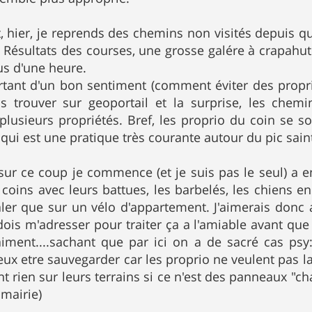
, hier, je reprends des chemins non visités depuis quel
 Résultats des courses, une grosse galére à crapahute
us d'une heure.
rtant d'un bon sentiment (comment éviter des proprié
as trouver sur geoportail et la surprise, les che
 plusieurs propriétés. Bref, les proprio du coin se 
 qui est une pratique très courante autour du pic sain
sur ce coup je commence (et je suis pas le seul) a e
 coins avec leurs battues, les barbelés, les chiens e
er que sur un vélo d'appartement. J'aimerais donc 
 dois m'adresser pour traiter ça a l'amiable avant q
aiment....sachant que par ici on a de sacré cas p
eux etre sauvegarder car les proprio ne veulent pas la
t rien sur leurs terrains si ce n'est des panneaux "ch
 mairie)