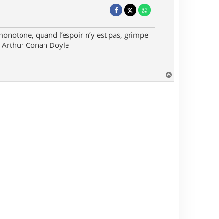
monotone, quand l’espoir n’y est pas, grimpe
ir Arthur Conan Doyle
H
a
u
t