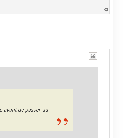
H
a
u
t
io avant de passer au