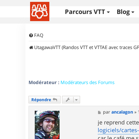
Parcours VTT
Blog
FAQ
UtagawaVTT (Randos VTT et VTTAE avec traces GP
Modérateur :
Modérateurs des Forums
Répondre
M
par
ancalagon
»
e
s
je reprend cett
s
logiciels/carte
a
g
car le café me 