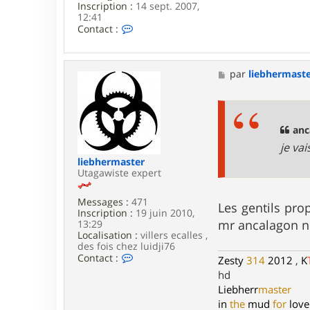
Inscription :
14 sept. 2007,
12:41
C
Contact :
o
n
t
a
M
par
liebhermast
c
e
t
s
e
s
r
a
b
g
anc
i
e
je va
g
_
liebhermaster
c
Utagawiste expert
h
a
Messages :
471
m
Les gentils pro
Inscription :
19 juin 2010,
mr ancalagon no
13:29
Localisation :
villers ecalles ,
des fois chez luidji76
C
Contact :
Zesty
314
2012
,
K
o
hd
n
Liebherr
master
t
a
in
the
mud
for
love